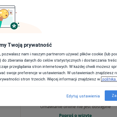
Umawianie online nie jest dostępne
Poproś o wizytę
my Twoją prywatność
NZOZ Poradnia Pscyhiatryczno Psychologiczna COGITO
, pozwalasz nam i naszym partnerom używać plików cookie (lub p
200 zł
) do zbierania danych do celów statystycznych i dostarczania treśc
zaje przeglądania stron internetowych. W każdej chwili możesz spr
wać swoje preferencje w ustawieniach. W ustawieniach znajdziesz ró
prywatności stron trzecich. Więcej informacji znajdziesz w
polityka
Dziś
Jutro
Ndz,
Pon,
7 Sie
8 Sie
9 Sie
10 Sie
Za
Edytuj ustawienia
Umawianie online nie jest dostępne
Poproś o wizytę