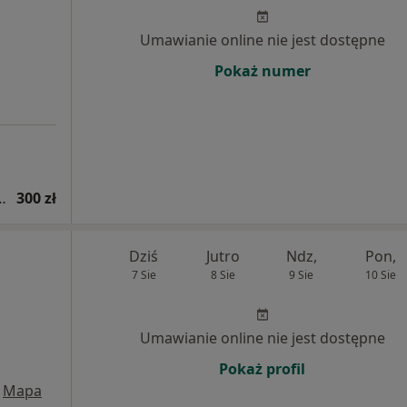
Umawianie online nie jest dostępne
Pokaż numer
tryczna (kolejna wizyta)
300 zł
Dziś
Jutro
Ndz,
Pon,
7 Sie
8 Sie
9 Sie
10 Sie
Umawianie online nie jest dostępne
Pokaż profil
Mapa