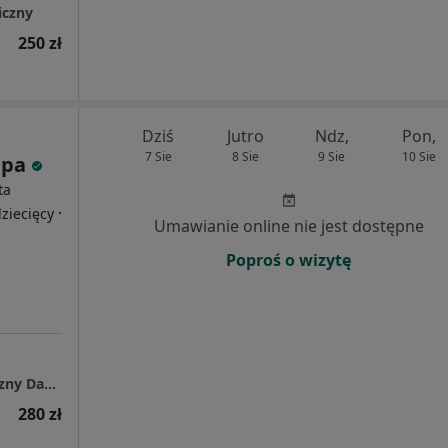
iczny
250 zł
Dziś
Jutro
Ndz,
Pon,
7 Sie
8 Sie
9 Sie
10 Sie
apa
ta
·
ziecięcy
Umawianie online nie jest dostępne
Poproś o wizytę
Gabinet psychologiczno - psychoterapeutyczny Dagmara Glapa
280 zł