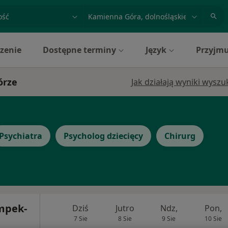
acja, badanie lub nazwisko
miasto lub dzielnica
zenie
Dostępne terminy
Język
Przyjmu
órze
Jak działają wyniki wysz
Psychiatra
Psycholog dziecięcy
Chirurg
mpek-
Dziś
Jutro
Ndz,
Pon,
7 Sie
8 Sie
9 Sie
10 Sie