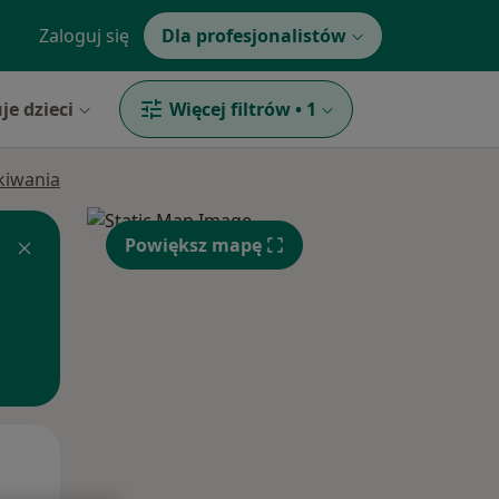
Zaloguj się
Dla profesjonalistów
je dzieci
Więcej filtrów
•
1
ukiwania
Powiększ mapę
Wt,
Śr,
Czw,
11 Sie
12 Sie
13 Sie