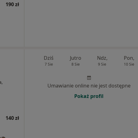
190 zł
Dziś
Jutro
Ndz,
Pon,
7 Sie
8 Sie
9 Sie
10 Sie
a,
Umawianie online nie jest dostępne
Pokaż profil
140 zł