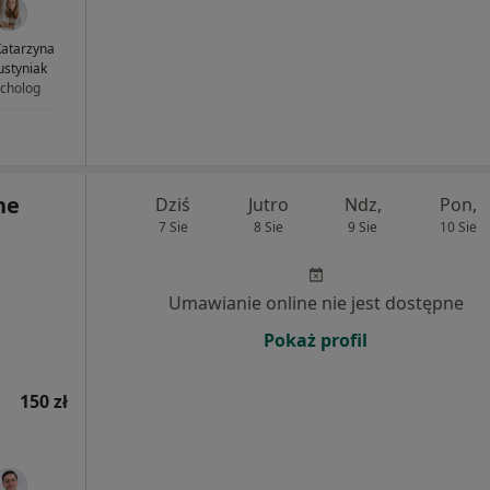
atarzyna
styniak
cholog
ne
Dziś
Jutro
Ndz,
Pon,
7 Sie
8 Sie
9 Sie
10 Sie
Umawianie online nie jest dostępne
Pokaż profil
150 zł