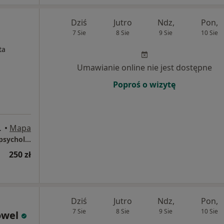
Dziś
Jutro
Ndz,
Pon,
7 Sie
8 Sie
9 Sie
10 Sie
ta
Umawianie online nie jest dostępne
Poproś o wizytę
, Wałbrzych
•
Mapa
Gabinet Psychoterapii oraz Diagnozy Neuropsychologicznej Anna Lubańska
250 zł
Dziś
Jutro
Ndz,
Pon,
7 Sie
8 Sie
9 Sie
10 Sie
owel