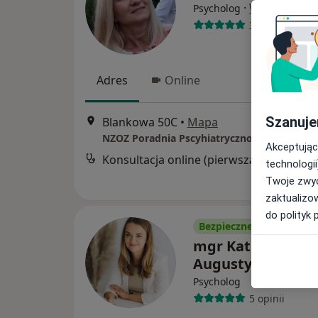
·
Więcej
Psycholog
32 opinie
Adres
Online
Szanuje
Blankowa 50C
•
Mapa
Akceptując
Konsultacja online (pierwsza wizyta)
technologii
Twoje zwyc
zaktualizo
do polityk 
Bezpieczne płatności
mgr Katarzyna
Augustyniak
Psycholog
5 opinii