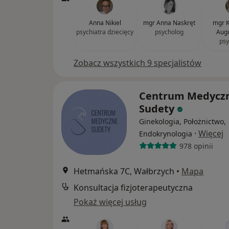
Anna Nikiel
mgr Anna Naskręt
mgr K
psychiatra dziecięcy
psycholog
Augu
psy
Zobacz wszystkich 9 specjalistów
Centrum Medycz
Sudety
Ginekologia, Położnictwo,
·
Więcej
Endokrynologia
978 opinii
Hetmańska 7C, Wałbrzych
•
Mapa
Konsultacja fizjoterapeutyczna
Pokaż więcej usług