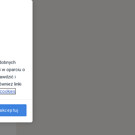
odobnych
i w oparciu o
awdzić i
wnież linki
 cookies
Wt,
Śr,
Czw,
11 Sie
12 Sie
13 Sie
akceptuj