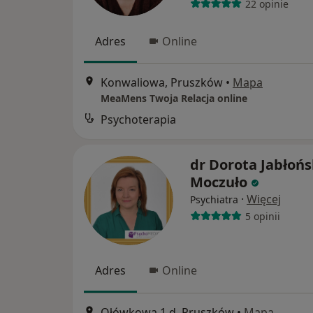
22 opinie
Adres
Online
Konwaliowa, Pruszków
•
Mapa
MeaMens Twoja Relacja online
Psychoterapia
dr Dorota Jabłońs
Moczuło
·
Więcej
Psychiatra
5 opinii
Adres
Online
Ołówkowa 1 d, Pruszków
•
Mapa