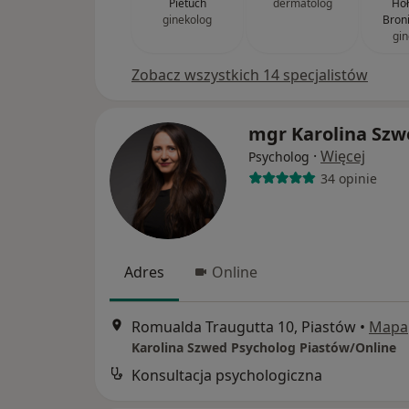
Pietuch
dermatolog
Hoł
ginekolog
Bron
gin
Zobacz wszystkich 14 specjalistów
mgr Karolina Szw
·
Więcej
Psycholog
34 opinie
Adres
Online
Romualda Traugutta 10, Piastów
•
Mapa
Karolina Szwed Psycholog Piastów/Online
Konsultacja psychologiczna