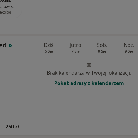
ownia-
iatowska
ekolog
ed
Dziś
Jutro
Sob,
Ndz,
6 Sie
7 Sie
8 Sie
9 Sie
Brak kalendarza w Twojej lokalizacji.
Pokaż adresy z kalendarzem
250 zł