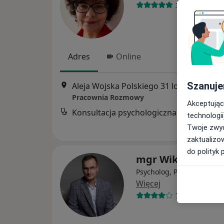
38 opinii
Adres
Online
Szanuje
Aleja Wojska Polskiego 31 lo
Pracownia Rozmowy
Akceptując
Konsultacja psychologiczna
technologii
Twoje zwyc
zaktualizo
do polityk 
mgr Wiktor Sawo
Psycholog, Psychoterapeu
Więcej
73 opinie