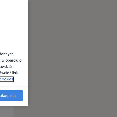
odobnych
i w oparciu o
awdzić i
wnież linki
 cookies
Pon,
Wt,
Śr,
10 Sie
11 Sie
12 Sie
akceptuj