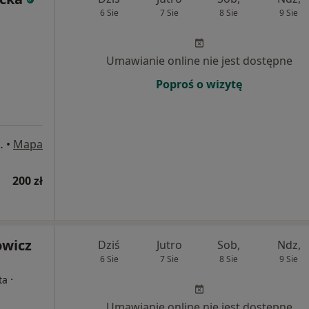
6 Sie
7 Sie
8 Sie
9 Sie
Umawianie online nie jest dostępne
Poproś o wizytę
/2a, Michałowice
•
Mapa
200 zł
owicz
Dziś
Jutro
Sob,
Ndz,
6 Sie
7 Sie
8 Sie
9 Sie
·
ta
Umawianie online nie jest dostępne