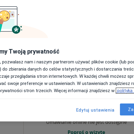
Umawianie online nie jest dostępne
Poproś o wizytę
my Twoją prywatność
k 4, Pruszków
•
Mapa
, pozwalasz nam i naszym partnerom używać plików cookie (lub p
250 zł
) do zbierania danych do celów statystycznych i dostarczania treśc
zaje przeglądania stron internetowych. W każdej chwili możesz spr
wać swoje preferencje w ustawieniach. W ustawieniach znajdziesz ró
prywatności stron trzecich. Więcej informacji znajdziesz w
polityka
sz
Dziś
Jutro
Sob,
Ndz,
6 Sie
7 Sie
8 Sie
9 Sie
·
ta
Za
Edytuj ustawienia
Umawianie online nie jest dostępne
Poproś o wizytę