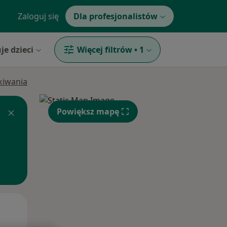
Zaloguj się
Dla profesjonalistów
je dzieci
Więcej filtrów
•
1
ukiwania
Powiększ mapę
Pon,
Wt,
Śr,
10 Sie
11 Sie
12 Sie