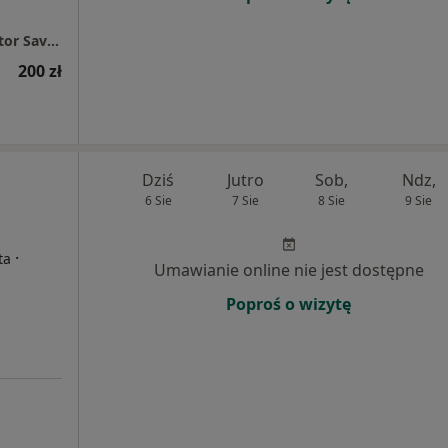
Gabinet Psychologiczno - Terapeutyczny Victor Savosh
200 zł
Dziś
Jutro
Sob,
Ndz,
6 Sie
7 Sie
8 Sie
9 Sie
·
ta
Umawianie online nie jest dostępne
Poproś o wizytę