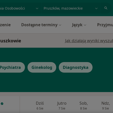
acja, badanie lub nazwisko
miasto lub dzielnica
zenie
Dostępne terminy
Język
Przyjmu
Pruszkowie
Jak działają wyniki wysz
Psychiatra
Ginekolog
Diagnostyka
Dziś
Jutro
Sob,
Ndz,
6 Sie
7 Sie
8 Sie
9 Sie