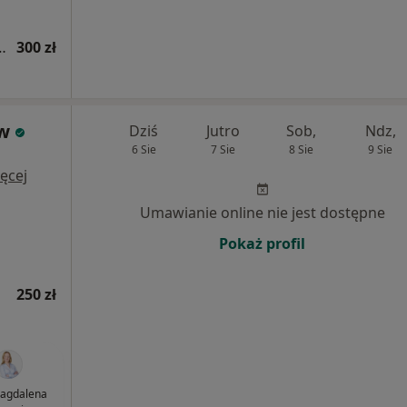
tryczna (kolejna wizyta)
300 zł
ów
Dziś
Jutro
Sob,
Ndz,
6 Sie
7 Sie
8 Sie
9 Sie
ęcej
Umawianie online nie jest dostępne
Pokaż profil
250 zł
Magdalena