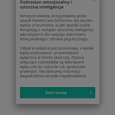
Dobrostan emocjonalny i
Lekarze
sztuczna inteligencja
Placówki medyczne
Niniejsza ankieta, przygotowana przez
Pytania i odpowiedzi
zespół Patient Care Doctoralia, ma na celu
Usługi i zabiegi
lepsze zrozumienie, w jaki sposób ludzie
korzystają z narzędzi sztucznej inteligencji
Choroby
jako wsparcia dla swojego dobrostanu
Pomoc
emocjonalnego i zdrowia psychicznego.
Aplikacje mobilne
Udział w ankiecie jest anonimowy, a wyniki
Blog dla pacjentów
będą analizowane i prezentowane
wyłącznie w formie zbiorczej. Pytania
Dla profesjonalistów
dotyczące nastolatków są skierowane
wyłącznie do rodziców lub opiekunów
Cennik
prawnych. Nie zbieramy informacji
Dla lekarzy
bezpośrednio od osób niepełnoletnich.
Dla placówek medycznych
Noa Notes
nowość
Start survey
Baza wiedzy
Centrum Pomocy dla Specjalisty
Kontakt
ZnanyLekarz - Strona główna