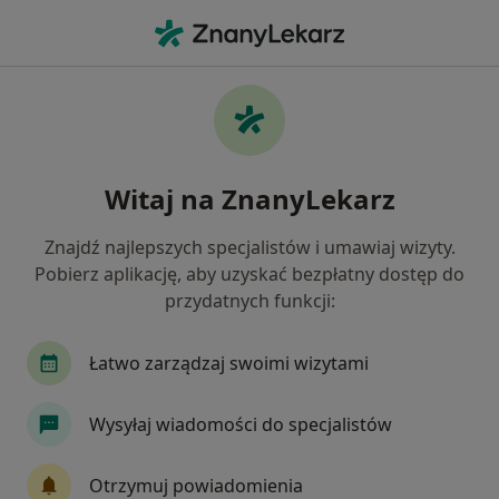
Me
Zaburzenia Osobowości • Sochaczew, mazowieckie
Filtry
• 1
Mapa
Zaburzenia osobowości specjaliści w
Witaj na ZnanyLekarz
Sochaczewie
Jak działają wyniki wyszukiwania
Znajdź najlepszych specjalistów i umawiaj wizyty.
Pobierz aplikację, aby uzyskać bezpłatny dostęp do
przydatnych funkcji:
Jakiego specjalisty szukasz?
Psycholog
Psychoterapeuta
Psychiatra
Łatwo zarządzaj swoimi wizytami
Wysyłaj wiadomości do specjalistów
Otrzymuj powiadomienia