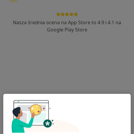
Nasza średnia ocena na App Store to 4.9 i 4.1 na
Google Play Store
Bezpieczne płatności
mgr Mateusz Barcikowski
·
Więcej
Psycholog
128 opinii
Adres
Online
Bartosza Głowackiego 3A/17, Sochaczew
•
Mapa
Mateusz Barcikowski - Ścieżka do Zmiany | Gabinet Psychologiczny
Konsultacja psychologiczna
od 220 zł
Specjalista nie oferuje umawiania online pod tym adresem.
Poproś o wizytę