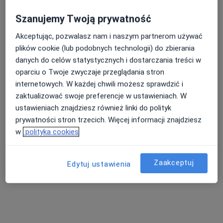
Szanujemy Twoją prywatność
Akceptując, pozwalasz nam i naszym partnerom używać
plików cookie (lub podobnych technologii) do zbierania
danych do celów statystycznych i dostarczania treści w
oparciu o Twoje zwyczaje przeglądania stron
internetowych. W każdej chwili możesz sprawdzić i
Bezpieczne płatności
zaktualizować swoje preferencje w ustawieniach. W
mgr Bartosz Kaleta
ustawieniach znajdziesz również linki do polityk
·
Więcej
Psycholog
prywatności stron trzecich. Więcej informacji znajdziesz
26 opinii
w
polityka cookies
Adres
Online
Zaakceptuj
Edytuj ustawienia
Bartosza Głowackiego 3A, Sochaczew
•
Mapa
Bartosz Kaleta - Strefa Rozmów | Gabinet Psychologiczny
Konsultacja psychologiczna
200 zł