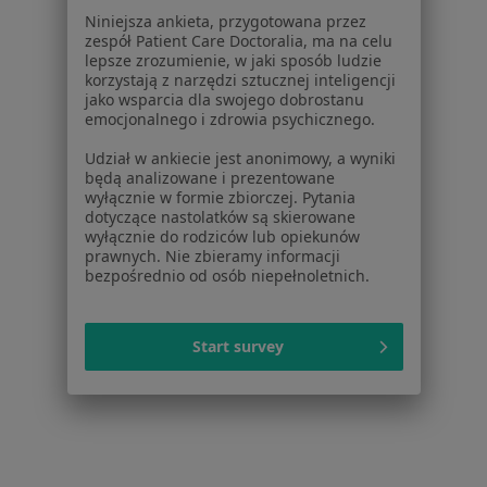
Niniejsza ankieta, przygotowana przez
Zaburzenia osobowości w Piasecznie
zespół Patient Care Doctoralia, ma na celu
lepsze zrozumienie, w jaki sposób ludzie
Zaburzenia osobowości w Legionowie
korzystają z narzędzi sztucznej inteligencji
jako wsparcia dla swojego dobrostanu
Zaburzenia osobowości w Pruszkowie
emocjonalnego i zdrowia psychicznego.
Zaburzenia osobowości w Otwocku
Udział w ankiecie jest anonimowy, a wyniki
będą analizowane i prezentowane
Więcej (14)
wyłącznie w formie zbiorczej. Pytania
Więcej w kategorii: W pobliżu Milanówka
dotyczące nastolatków są skierowane
wyłącznie do rodziców lub opiekunów
Schorzenia w Milanówku
prawnych. Nie zbieramy informacji
bezpośrednio od osób niepełnoletnich.
Bezsenność w Milanówku
Depresja w Milanówku
Start survey
Niskie poczucie własnej wartości w Milanówku
Zaburzenia nastroju w Milanówku
Kryzys emocjonalny w Milanówku
Więcej (15)