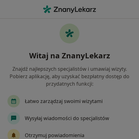
Me
Zaburzenia Osobowości • Milanówek, mazowieckie
Filtry
• 1
Mapa
Zaburzenia osobowości specjaliści w
Witaj na ZnanyLekarz
Milanówku
Jak działają wyniki wyszukiwania
Znajdź najlepszych specjalistów i umawiaj wizyty.
Pobierz aplikację, aby uzyskać bezpłatny dostęp do
przydatnych funkcji:
Jakiego specjalisty szukasz?
Psycholog
Psychoterapeuta
Psycholog dz
Łatwo zarządzaj swoimi wizytami
Wysyłaj wiadomości do specjalistów
Otrzymuj powiadomienia