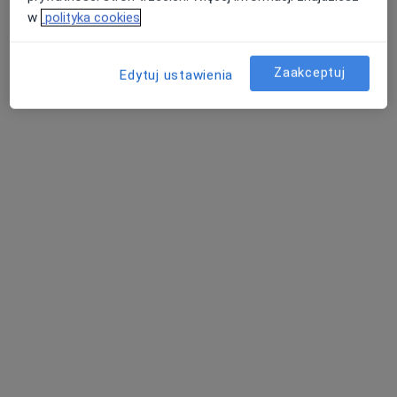
w
polityka cookies
Bezpieczne płatności
Jolanta Lenart
·
Więcej
Psycholog
Zaakceptuj
Edytuj ustawienia
37 opinii
Adres
Online
Dębowa 15/1, Grodzisk Mazowiecki
•
Mapa
Soma & Psyche w Ziół Moc stacjonarnie
Konsultacja psychologiczna
280 zł
Specjalista nie oferuje umawiania online pod tym adresem.
Poproś o wizytę