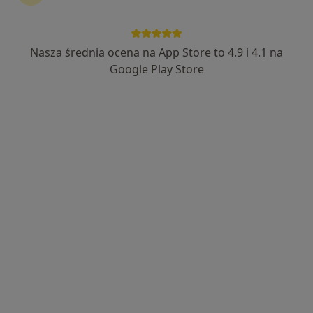
Nasza średnia ocena na App Store to 4.9 i 4.1 na
Google Play Store
Bezpieczne płatności
dr Justyna Sempruch
·
Więcej
Psychoterapeuta
54 opinie
Wspieram w budowaniu siebie oraz zdrowych
relacji.
PhD, University of British Columbia, Canada
Insight Out Medicus online/gabinet
Adres
Online
Przechodnia 10, Milanówek
•
Mapa
Insight Out Medicus
Bezpłatna konsultacja wstępna - telefoniczna
Darmowa usługa