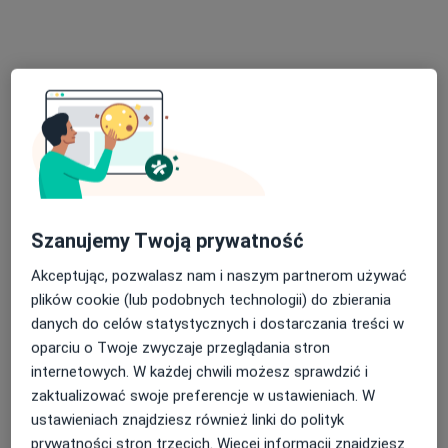
33 opinie
Adres
Online
Staszica 29, Milanówek
•
Mapa
Gabinet psychologa mgr Maria Poznańska
Konsultacja psychologiczna
220 zł
Specjalista nie oferuje umawiania online pod tym adresem.
Szanujemy Twoją prywatność
Poproś o wizytę
Akceptując, pozwalasz nam i naszym partnerom używać
plików cookie (lub podobnych technologii) do zbierania
danych do celów statystycznych i dostarczania treści w
oparciu o Twoje zwyczaje przeglądania stron
internetowych. W każdej chwili możesz sprawdzić i
zaktualizować swoje preferencje w ustawieniach. W
ustawieniach znajdziesz również linki do polityk
prywatności stron trzecich. Więcej informacji znajdziesz