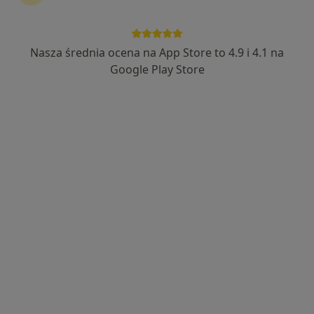
Nasza średnia ocena na App Store to 4.9 i 4.1 na
mgr Ewa Woźniak
Google Play Store
·
Więcej
Psychoterapeuta, Psycholog
51 opinii
Adres 1
Adres 2
Online
ul. Kraszewskiego 5 lok.1, Pruszków
•
Mapa
Gabinet Psychoterapii i pomocy psychologicznej dla dzieci i dorosłych
Konsultacja psychologiczna
260 zł
Specjalista nie oferuje umawiania online pod tym adresem.
Poproś o wizytę