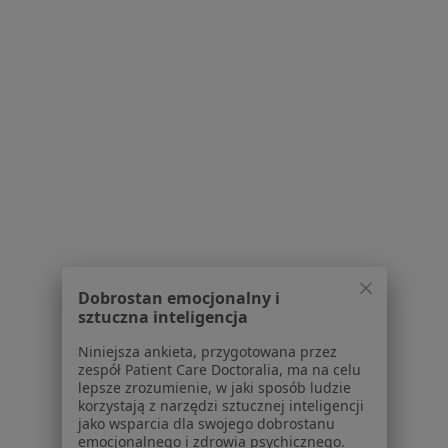
Konsultacja psychoterapeutyczna
200 zł
Specjalista nie oferuje umawiania online pod tym adresem.
Poproś o wizytę
1
2
3
Powiązane wyszukiwania
W pobliżu Pruszkowa
Zaburzenia lękowe w Warszawie
Dobrostan emocjonalny i
Zaburzenia lękowe w Piasecznie
sztuczna inteligencja
Zaburzenia lękowe w Legionowie
Niniejsza ankieta, przygotowana przez
zespół Patient Care Doctoralia, ma na celu
Zaburzenia lękowe w Grodzisku Mazowieckim
lepsze zrozumienie, w jaki sposób ludzie
korzystają z narzędzi sztucznej inteligencji
Zaburzenia lękowe w Nowym Dworze
jako wsparcia dla swojego dobrostanu
emocjonalnego i zdrowia psychicznego.
Mazowieckim