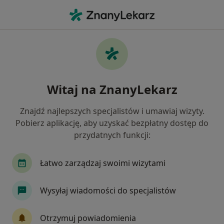
Me
Zaburzenia Lękowe • Pruszków, mazowieckie
Filtry
• 1
Ubezpieczenie
Map
Zaburzenia lękowe specjaliści w Pruszkowie
Witaj na ZnanyLekarz
Jak działają wyniki wyszukiwania
Znajdź najlepszych specjalistów i umawiaj wizyty.
Pobierz aplikację, aby uzyskać bezpłatny dostęp do
Jakiego specjalisty szukasz?
przydatnych funkcji:
Psycholog
Psychoterapeuta
Psychiatra
Łatwo zarządzaj swoimi wizytami
Wysyłaj wiadomości do specjalistów
Otrzymuj powiadomienia