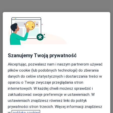
Poproś o wizytę
Szanujemy Twoją prywatność
Bezpieczne płatności
Akceptując, pozwalasz nam i naszym partnerom używać
mgr Karmen Jauch
plików cookie (lub podobnych technologii) do zbierania
·
Więcej
Psycholog, Psychoterapeuta
danych do celów statystycznych i dostarczania treści w
125 opinii
oparciu o Twoje zwyczaje przeglądania stron
internetowych. W każdej chwili możesz sprawdzić i
skuteczna i empatyczna terapia
zaktualizować swoje preferencje w ustawieniach. W
odzyskaj równowagę emocjonalną i spokój ducha
ustawieniach znajdziesz również linki do polityk
naucz się radzić sobie z lękiem
prywatności stron trzecich. Więcej informacji znajdziesz
w
polityka cookies