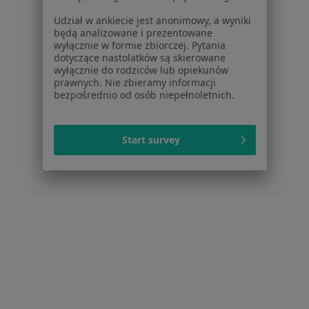
Udział w ankiecie jest anonimowy, a wyniki
Więcej (14)
będą analizowane i prezentowane
Więcej w kategorii: W pobliżu Pruszkowa
wyłącznie w formie zbiorczej. Pytania
dotyczące nastolatków są skierowane
Schorzenia w Pruszkowie
wyłącznie do rodziców lub opiekunów
prawnych. Nie zbieramy informacji
Kryzys emocjonalny w Pruszkowie
bezpośrednio od osób niepełnoletnich.
Depresja w Pruszkowie
Zaburzenia nastroju w Pruszkowie
Start survey
Lęki w Pruszkowie
Kryzys w związku w Pruszkowie
Więcej (15)
Więcej w kategorii: Schorzenia w Pruszkowie
Zaburzenia Lękowe Specjaliści W Pruszkowie