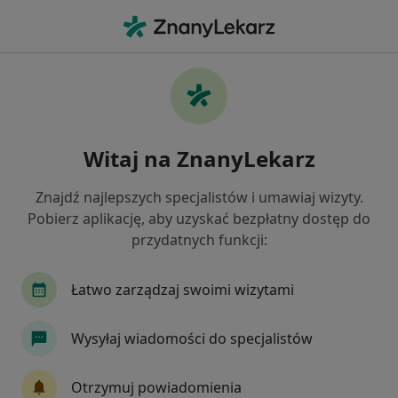
Me
Zaburzenia Nastroju • Konin, wielkopolskie
Filtry
• 1
Mapa
Zaburzenia nastroju specjaliści w Koninie
Witaj na ZnanyLekarz
Jak działają wyniki wyszukiwania
Znajdź najlepszych specjalistów i umawiaj wizyty.
Pobierz aplikację, aby uzyskać bezpłatny dostęp do
Jakiego specjalisty szukasz?
przydatnych funkcji:
Psycholog
Psychoterapeuta
Seksuolog
Łatwo zarządzaj swoimi wizytami
Wysyłaj wiadomości do specjalistów
Otrzymuj powiadomienia