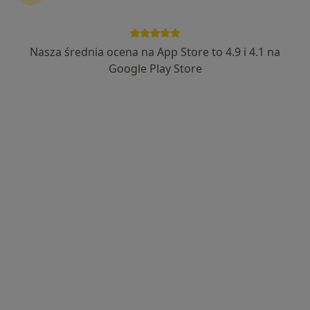
Nasza średnia ocena na App Store to 4.9 i 4.1 na
Bezpieczne płatności
Google Play Store
mgr Justyna Janiak
·
Więcej
Psycholog, Seksuolog
139 opinii
Popularny specjalista: pacjenci chętnie płacą
online
Adres
Online
Stanisława Wiechowicza 4, Konin
•
Mapa
gabinet konsultacji psychologicznych - mgr Justyna Janiak
Konsultacja psychologiczna
250 zł
Specjalista nie oferuje umawiania online pod tym adresem.
Poproś o wizytę