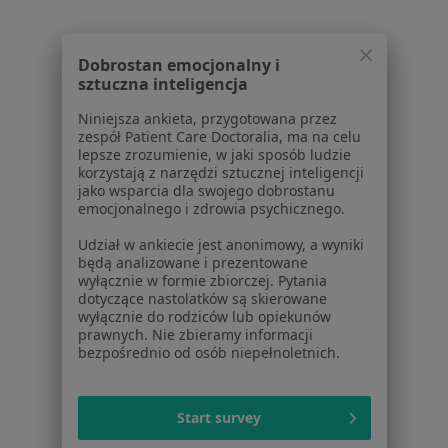
Powiązane wyszukiwania
W pobliżu Konina
Dobrostan emocjonalny i
sztuczna inteligencja
Zaburzenia nastroju w Kaliszu
Niniejsza ankieta, przygotowana przez
Zaburzenia nastroju w Wrześni
zespół Patient Care Doctoralia, ma na celu
lepsze zrozumienie, w jaki sposób ludzie
Zaburzenia nastroju w Kole
korzystają z narzędzi sztucznej inteligencji
jako wsparcia dla swojego dobrostanu
Zaburzenia nastroju w Pleszewie
emocjonalnego i zdrowia psychicznego.
Zaburzenia nastroju w Słupcy
Udział w ankiecie jest anonimowy, a wyniki
będą analizowane i prezentowane
Więcej (5)
wyłącznie w formie zbiorczej. Pytania
Więcej w kategorii: W pobliżu Konina
dotyczące nastolatków są skierowane
wyłącznie do rodziców lub opiekunów
Schorzenia w Koninie
prawnych. Nie zbieramy informacji
bezpośrednio od osób niepełnoletnich.
Depresja w Koninie
Zaburzenia emocjonalne w Koninie
Start survey
Kryzys emocjonalny w Koninie