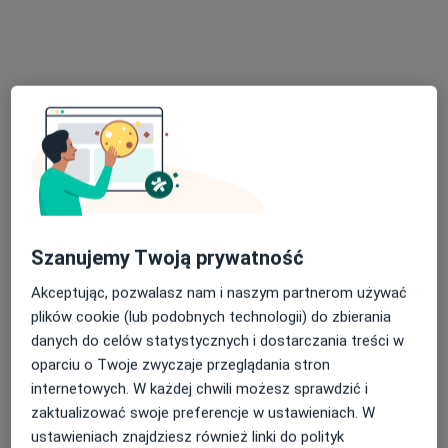
Konin
•
Mapa
Paulina Górska - psycholog online
Konsultacja psychologiczna online
300 zł
Specjalista nie oferuje umawiania online pod tym adresem.
Poproś o wizytę
Szanujemy Twoją prywatność
Akceptując, pozwalasz nam i naszym partnerom używać
plików cookie (lub podobnych technologii) do zbierania
danych do celów statystycznych i dostarczania treści w
oparciu o Twoje zwyczaje przeglądania stron
internetowych. W każdej chwili możesz sprawdzić i
Bezpieczne płatności
zaktualizować swoje preferencje w ustawieniach. W
mgr Katarzyna Urbaniak
ustawieniach znajdziesz również linki do polityk
Psycholog, Psychoterapeuta