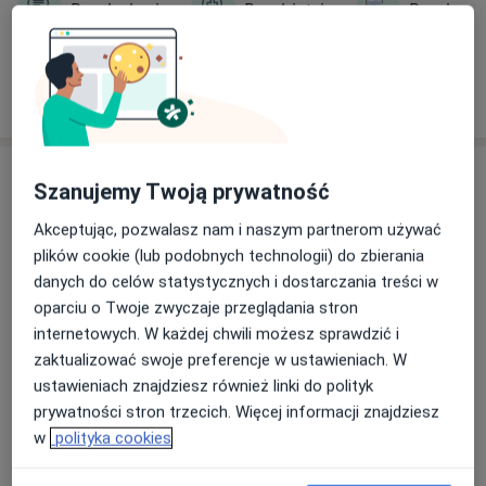
Psychologia
Psychiatria
Psychote
sposób za pomocą przezczaszkowej stymulacji
elektromagnetycznej - TMS. Dogodna
lokalizacja w
Koninie
umożliwia łatwy dostęp do profesjonalnej
Zobacz więcej
pomocy psychicznej dla mieszkańców miasta i okolic.
Jeśli szukasz miejsca, które łączy wysoką
specjalizację
,
empatię i skuteczność leczenia
chorób psychicznych
,
Usługi
Jesteśmy do Twojej dyspozycji.
Szanujemy Twoją prywatność
Wszystkie
Akceptując, pozwalasz nam i naszym partnerom używać
plików cookie (lub podobnych technologii) do zbierania
danych do celów statystycznych i dostarczania treści w
oparciu o Twoje zwyczaje przeglądania stron
Konsultacja psychiatryczna (pierwsza
Popularna
internetowych. W każdej chwili możesz sprawdzić i
wizyta)
zaktualizować swoje preferencje w ustawieniach. W
konsultacja psychiatryczna (pierwsza w
340 zł
Szczegóły
ustawieniach znajdziesz również linki do polityk
prywatności stron trzecich. Więcej informacji znajdziesz
Umów
w
polityka cookies