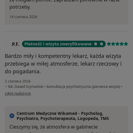
potrzeby.
14 czerwca 2026
P.F.
Płatność i wizyta zweryfikowane
P
Bardzo miły i kompetentny lekarz, każda wizyta
przebiega w miłej atmosferze, lekarz rzeczowy i
do pogadania.
2 czerwca 2026
•
lek. Dawid Szymański
•
konsultacja psychiatryczna (pierwsza wizyta)
•
w opinii użytkownika P.F.
zgłoś nadużycie
Centrum Medyczne Wikamed - Psycholog,
Psychiatra, Psychoterapeuta, Logopeda, TMS
Cieszymy się, że atmosfera w gabinecie