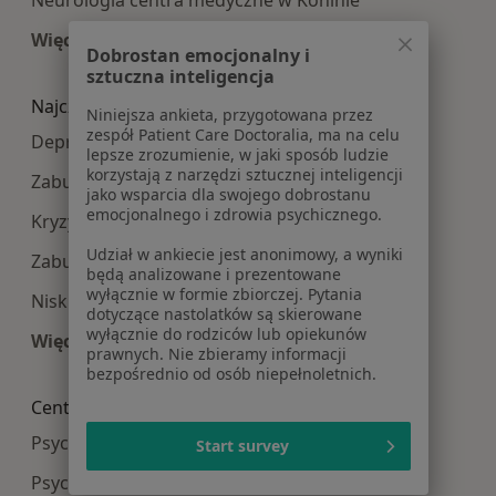
Neurologia centra medyczne w Koninie
Więcej (11)
Dobrostan emocjonalny i
Więcej w kategorii: Najpopularniesze centra m
sztuczna inteligencja
Najczęście leczone choroby
Niniejsza ankieta, przygotowana przez
zespół Patient Care Doctoralia, ma na celu
Depresja w Koninie
lepsze zrozumienie, w jaki sposób ludzie
korzystają z narzędzi sztucznej inteligencji
Zaburzenia emocjonalne w Koninie
jako wsparcia dla swojego dobrostanu
emocjonalnego i zdrowia psychicznego.
Kryzys emocjonalny w Koninie
Udział w ankiecie jest anonimowy, a wyniki
Zaburzenia nastroju w Koninie
będą analizowane i prezentowane
wyłącznie w formie zbiorczej. Pytania
Niskie poczucie własnej wartości w Koninie
dotyczące nastolatków są skierowane
wyłącznie do rodziców lub opiekunów
Więcej (15)
prawnych. Nie zbieramy informacji
Więcej w kategorii: Najczęście leczone choroby
bezpośrednio od osób niepełnoletnich.
Centra medyczne Psychologia w pobliżu
Psychologia centra medyczne w Kaliszu
Start survey
Psychologia centra medyczne w Wrześni