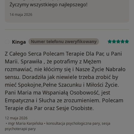
Życzymy wszystkiego najlepszego!
14 maja 2026
Kinga
Numer telefonu zweryfikowany
K
Z Całego Serca Polecam Terapie Dla Par, u Pani
Marii. Sprawiła , że potrafimy z Mężem
rozmawiać, nie kłócimy się i Nasze Życie Nabrało
sensu. Doradziła jak niewiele trzeba zrobić by
mieć Spokojne,Pełne Szacunku i Miłości Życie.
Pani Maria ma Wspaniałą Osobowość, jest
Empatyczna i Słucha ze zrozumieniem. Polecam
Terapie dla Par oraz Sesje Osobiste.
12 maja 2026
•
mgr Maria Karpińska
•
konsultacja psychologiczna pary, sesja
psychoterapii pary
w opinii użytkownika Kinga