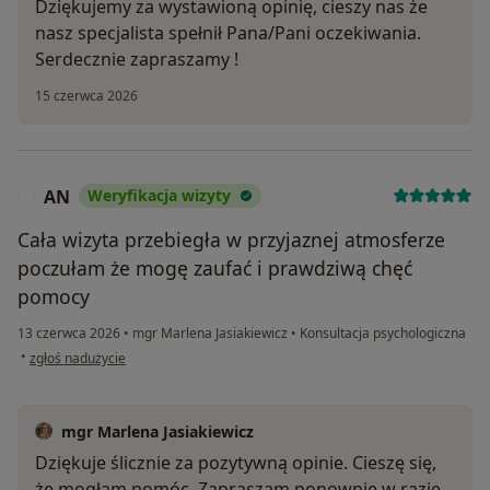
Dziękujemy za wystawioną opinię, cieszy nas że
nasz specjalista spełnił Pana/Pani oczekiwania.
Serdecznie zapraszamy !
15 czerwca 2026
AN
Weryfikacja wizyty
A
Cała wizyta przebiegła w przyjaznej atmosferze
poczułam że mogę zaufać i prawdziwą chęć
pomocy
13 czerwca 2026
•
mgr Marlena Jasiakiewicz
•
Konsultacja psychologiczna
w opinii użytkownika AN
•
zgłoś nadużycie
mgr Marlena Jasiakiewicz
Dziękuje ślicznie za pozytywną opinie. Cieszę się,
że mogłam pomóc. Zapraszam ponownie w razie