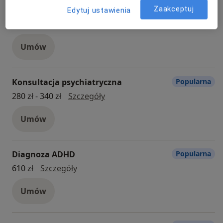
Konsultacja psychologiczna
Popularna
Zaakceptuj
Edytuj ustawienia
Konsultacja psychologiczna
Od 210 zł
Szczegóły
Umów
Konsultacja psychiatryczna
Popularna
konsultacja psychiatryczna
280 zł - 340 zł
Szczegóły
Umów
Diagnoza ADHD
Popularna
Diagnoza ADHD
610 zł
Szczegóły
Umów