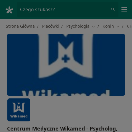
Me
Czego szukasz?
Strona Główna
Placówki
Psychologia
Konin
Ce
Zmień miasto
Zmień m
Centrum Medyczne Wikamed - Psycholog,