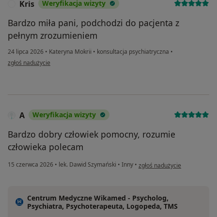
Kris
Weryfikacja wizyty
K
Bardzo miła pani, podchodzi do pacjenta z
pełnym zrozumieniem
24 lipca 2026
•
Kateryna Mokrii
•
konsultacja psychiatryczna
•
w opinii użytkownika Kris
zgłoś nadużycie
A
Weryfikacja wizyty
Bardzo dobry człowiek pomocny, rozumie
człowieka polecam
w opinii użytkownika A
15 czerwca 2026
•
lek. Dawid Szymański
•
Inny
•
zgłoś nadużycie
Centrum Medyczne Wikamed - Psycholog,
Psychiatra, Psychoterapeuta, Logopeda, TMS