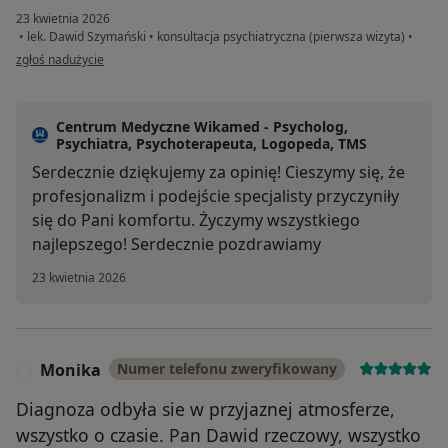
23 kwietnia 2026
•
lek. Dawid Szymański
•
konsultacja psychiatryczna (pierwsza wizyta)
•
w opinii użytkownika Elutka
zgłoś nadużycie
Centrum Medyczne Wikamed - Psycholog,
Psychiatra, Psychoterapeuta, Logopeda, TMS
Serdecznie dziękujemy za opinię! Cieszymy się, że
profesjonalizm i podejście specjalisty przyczyniły
się do Pani komfortu. Życzymy wszystkiego
najlepszego! Serdecznie pozdrawiamy
23 kwietnia 2026
Monika
Numer telefonu zweryfikowany
M
Diagnoza odbyła sie w przyjaznej atmosferze,
wszystko o czasie. Pan Dawid rzeczowy, wszystko