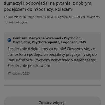
tłumaczył i odpowiadał na pytania, z dobrym
podejściem do młodzieży. Polecam
17 kwietnia 2026
•
mgr Dawid Pilarski
•
Diagnoza ADHD dzieci i młodzieży
w opinii użytkownika Monika
•
zgłoś nadużycie
Centrum Medyczne Wikamed - Psycholog,
Psychiatra, Psychoterapeuta, Logopeda, TMS
Serdecznie dziękujemy za opinię! Cieszymy się, że
atmosfera i podejście specjalisty przyczyniły się do
Pani komfortu. Życzymy wszystkiego najlepszego!
Serdecznie pozdrawiam
17 kwietnia 2026
Zobacz więcej