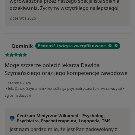
wprowadzona przez naszego specjalistę spełnia
oczekiwania. Życzymy wszystkiego najlepszego!
2 czerwca 2026
Dominik
Płatność i wizyta zweryfikowane
D
Moge szczerze polecić lekarza Dawida
Szymańskiego oraz jego kompetencje zawodowe
1 czerwca 2026
•
lek. Dawid Szymański
•
konsultacja psychiatryczna (pierwsza wizyta)
•
w opinii użytkownika Dominik
zgłoś nadużycie
Centrum Medyczne Wikamed - Psycholog,
Psychiatra, Psychoterapeuta, Logopeda, TMS
Jest nam bardzo miło, że jest Pan zadowolony z