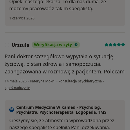
Opieki naszego lekarza. To dla nas duma, że
możemy pracować z takim specjalistą.
1 czerwca 2026
Urszula
Weryfikacja wizyty
U
Pani doktor szczegółowo wypytała o sytuację
życiową, o stan zdrowia i samopoczucia.
Zaangażowana w rozmowę z pacjentem. Polecam
14 maja 2026
•
Kateryna Mokrii
•
konsultacja psychiatryczna
•
w opinii użytkownika Urszula
zgłoś nadużycie
Centrum Medyczne Wikamed - Psycholog,
Psychiatra, Psychoterapeuta, Logopeda, TMS
Cieszymy się, że atmosfera wprowadzona przez
naszego specjalistę spełniła Pani oczekiwania.