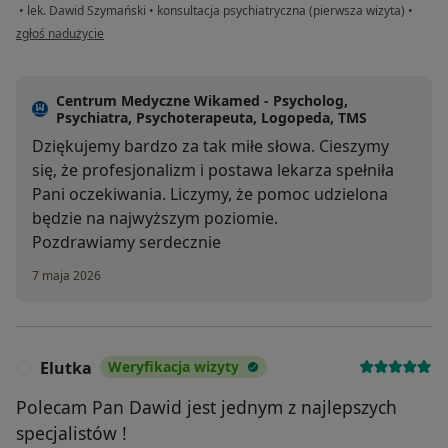
•
lek. Dawid Szymański
•
konsultacja psychiatryczna (pierwsza wizyta)
•
w opinii użytkownika Magda
zgłoś nadużycie
Centrum Medyczne Wikamed - Psycholog,
Psychiatra, Psychoterapeuta, Logopeda, TMS
Dziękujemy bardzo za tak miłe słowa. Cieszymy
się, że profesjonalizm i postawa lekarza spełniła
Pani oczekiwania. Liczymy, że pomoc udzielona
będzie na najwyższym poziomie.
Pozdrawiamy serdecznie
7 maja 2026
Elutka
Weryfikacja wizyty
E
Polecam Pan Dawid jest jednym z najlepszych
specjalistów !