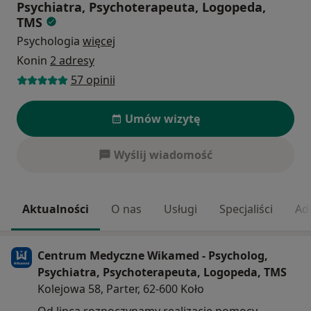
Psychiatra, Psychoterapeuta, Logopeda,
TMS
Psychologia
więcej
Konin
2 adresy
57 opinii
Umów wizytę
Wyślij wiadomość
Aktualności
O nas
Usługi
Specjaliści
Ad
Centrum Medyczne Wikamed - Psycholog,
Psychiatra, Psychoterapeuta, Logopeda, TMS
Kolejowa 58, Parter, 62-600 Koło
Od lipca rozpoczynamy realizację pomocy