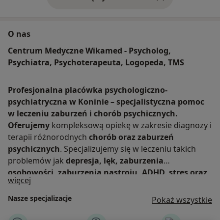
O nas
Centrum Medyczne Wikamed - Psycholog,
Psychiatra, Psychoterapeuta, Logopeda, TMS
Profesjonalna placówka psychologiczno-
psychiatryczna w Koninie – specjalistyczna pomoc
w leczeniu zaburzeń i chorób psychicznych.
Oferujemy
kompleksową opiekę w zakresie diagnozy i
terapii różnorodnych
chorób oraz zaburzeń
psychicznych
. Specjalizujemy się w leczeniu takich
problemów jak
depresja, lęk, zaburzenia
osobowości, zaburzenia nastroju, ADHD, stres oraz
O nas
więcej
wypalenie zawodowe
. Nasi doświadczeni specjaliści –
psychologowie i psychiatrzy – zapewniają
Nasze specjalizacje
Pokaż wszystkie
indywidualne podejście oraz nowoczesne metody
terapeutyczne. Leczymy Depresje w innowacyjny