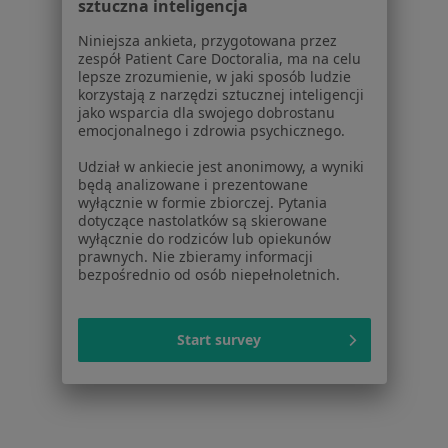
sztuczna inteligencja
Placówki medyczne
Niniejsza ankieta, przygotowana przez
Pytania i odpowiedzi
zespół Patient Care Doctoralia, ma na celu
Usługi i zabiegi
lepsze zrozumienie, w jaki sposób ludzie
Choroby
korzystają z narzędzi sztucznej inteligencji
jako wsparcia dla swojego dobrostanu
Pomoc
emocjonalnego i zdrowia psychicznego.
Aplikacje mobilne
Blog dla pacjentów
Udział w ankiecie jest anonimowy, a wyniki
będą analizowane i prezentowane
Dla profesjonalistów
wyłącznie w formie zbiorczej. Pytania
dotyczące nastolatków są skierowane
wyłącznie do rodziców lub opiekunów
Cennik
prawnych. Nie zbieramy informacji
Dla lekarzy
bezpośrednio od osób niepełnoletnich.
Dla placówek medycznych
Noa Notes
nowość
Baza wiedzy
Start survey
Centrum Pomocy dla Specjalisty
Kontakt
ZnanyLekarz - Strona główna