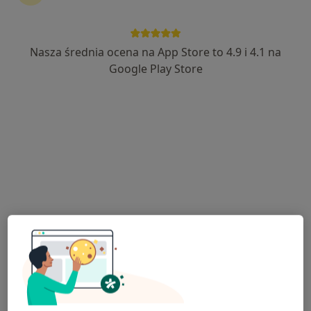
Nasza średnia ocena na App Store to 4.9 i 4.1 na
Bezpieczne płatności
Google Play Store
mgr Jarosław Oździński
·
Więcej
Psycholog
74 opinie
ul. Kochanowskiego 15, Koło
•
Mapa
Gabinet Psychologiczny Jarosław Oździński
Konsultacja psychologiczna
180 zł
Specjalista nie oferuje umawiania online pod tym adresem.
Poproś o wizytę