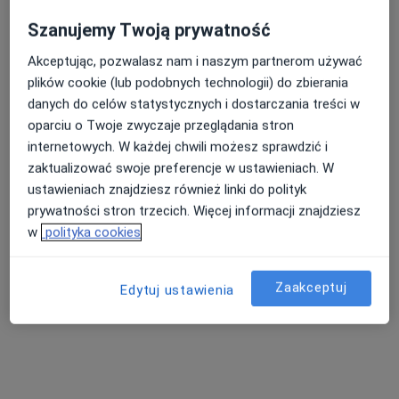
Szanujemy Twoją prywatność
Akceptując, pozwalasz nam i naszym partnerom używać
plików cookie (lub podobnych technologii) do zbierania
Bezpieczne płatności
danych do celów statystycznych i dostarczania treści w
mgr Weronika Loch
oparciu o Twoje zwyczaje przeglądania stron
·
Więcej
Psycholog
internetowych. W każdej chwili możesz sprawdzić i
12 opinii
zaktualizować swoje preferencje w ustawieniach. W
ustawieniach znajdziesz również linki do polityk
Adres
Online 1
Online 2
prywatności stron trzecich. Więcej informacji znajdziesz
w
polityka cookies
3 Maja 18, Koło
•
Mapa
Gabinet Psychologiczny Empatia
Zaakceptuj
Edytuj ustawienia
Konsultacja psychologiczna
od 190 zł
Specjalista nie oferuje umawiania online pod tym adresem.
Poproś o wizytę