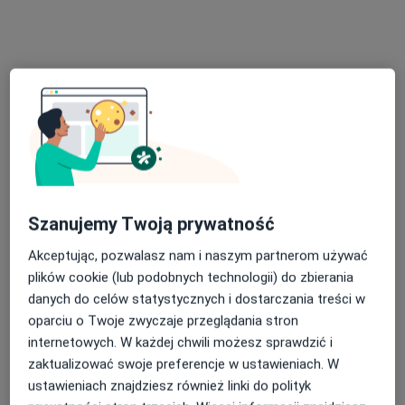
Przemysłowa 75, Konin
•
Mapa
Gabinet Psychologiczny Szyszka
Konsultacja psychologiczna
200 zł
Specjalista nie oferuje umawiania online pod tym adresem.
Poproś o wizytę
Szanujemy Twoją prywatność
Akceptując, pozwalasz nam i naszym partnerom używać
plików cookie (lub podobnych technologii) do zbierania
danych do celów statystycznych i dostarczania treści w
oparciu o Twoje zwyczaje przeglądania stron
internetowych. W każdej chwili możesz sprawdzić i
Bezpieczne płatności
zaktualizować swoje preferencje w ustawieniach. W
mgr Maria Karpińska
ustawieniach znajdziesz również linki do polityk
·
Więcej
Psycholog, Psychoonkolog