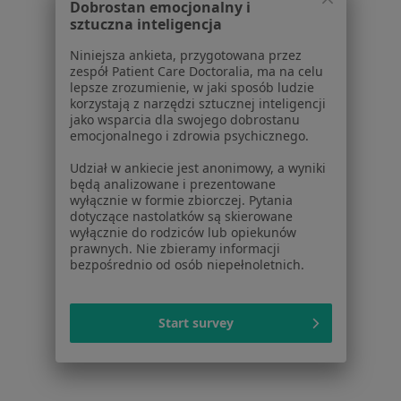
Dobrostan emocjonalny i
Kryzys w związku w Kaliszu
sztuczna inteligencja
Kryzys w związku w Wrześni
Niniejsza ankieta, przygotowana przez
zespół Patient Care Doctoralia, ma na celu
Kryzys w związku w Kole
lepsze zrozumienie, w jaki sposób ludzie
korzystają z narzędzi sztucznej inteligencji
Kryzys w związku w Pleszewie
jako wsparcia dla swojego dobrostanu
emocjonalnego i zdrowia psychicznego.
Kryzys w związku w Słupcy
Udział w ankiecie jest anonimowy, a wyniki
Więcej (7)
będą analizowane i prezentowane
Więcej w kategorii: W pobliżu Konina
wyłącznie w formie zbiorczej. Pytania
dotyczące nastolatków są skierowane
Schorzenia w Koninie
wyłącznie do rodziców lub opiekunów
prawnych. Nie zbieramy informacji
Depresja w Koninie
bezpośrednio od osób niepełnoletnich.
Zaburzenia emocjonalne w Koninie
Start survey
Kryzys emocjonalny w Koninie
Zaburzenia nastroju w Koninie
Niskie poczucie własnej wartości w Koninie