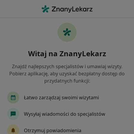
Me
Kryzys W Związku • Konin, wielkopolskie
Filtry
• 1
Mapa
Kryzys w związku specjaliści w Koninie
Witaj na ZnanyLekarz
Jak działają wyniki wyszukiwania
Znajdź najlepszych specjalistów i umawiaj wizyty.
Pobierz aplikację, aby uzyskać bezpłatny dostęp do
Jakiego specjalisty szukasz?
przydatnych funkcji:
Psycholog
Psychoterapeuta
Psychiatra
Łatwo zarządzaj swoimi wizytami
Wysyłaj wiadomości do specjalistów
Otrzymuj powiadomienia