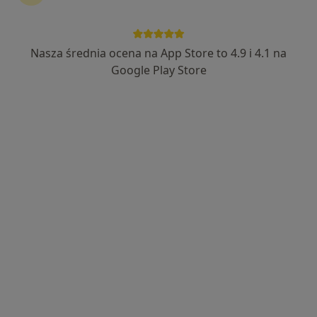
Nasza średnia ocena na App Store to 4.9 i 4.1 na
Bezpieczne płatności
Google Play Store
mgr Justyna Janiak
·
Więcej
Psycholog, Seksuolog
139 opinii
Popularny specjalista: pacjenci chętnie płacą
online
Adres
Online
Stanisława Wiechowicza 4, Konin
•
Mapa
gabinet konsultacji psychologicznych - mgr Justyna Janiak
Konsultacja psychologiczna
250 zł
Specjalista nie oferuje umawiania online pod tym adresem.
Poproś o wizytę