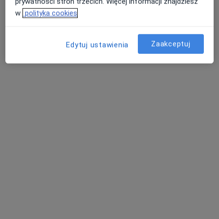
prywatności stron trzecich. Więcej informacji znajdziesz
6 opinii
w
polityka cookies
Adres
Online
Zaakceptuj
Edytuj ustawienia
Powstańców Styczniowych 2/98, Konin
•
Mapa
Centrum Medyczne Wikamed - Psycholog, Psychiatra, Psychoterapeuta, Logopeda, TMS
Konsultacja psychologiczna
210 zł
Specjalista nie oferuje umawiania online pod tym adresem.
Poproś o wizytę