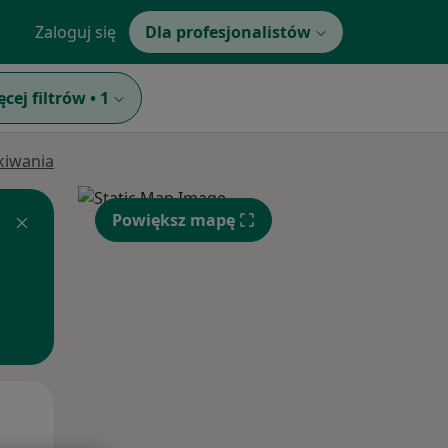
Zaloguj się
Dla profesjonalistów
ęcej filtrów
•
1
ukiwania
Powiększ mapę
Wt,
Śr,
Czw,
11 Sie
12 Sie
13 Sie