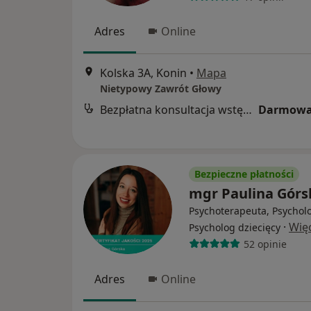
Adres
Online
Kolska 3A, Konin
•
Mapa
Nietypowy Zawrót Głowy
Bezpłatna konsultacja wstępna - telefoniczna
Darmowa
Bezpieczne płatności
mgr Paulina Górs
Psychoterapeuta, Psychol
·
Wię
Psycholog dziecięcy
52 opinie
Adres
Online