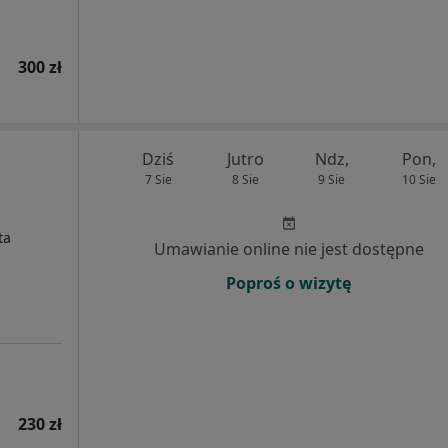
300 zł
Dziś
Jutro
Ndz,
Pon,
7 Sie
8 Sie
9 Sie
10 Sie
ta
Umawianie online nie jest dostępne
Poproś o wizytę
230 zł