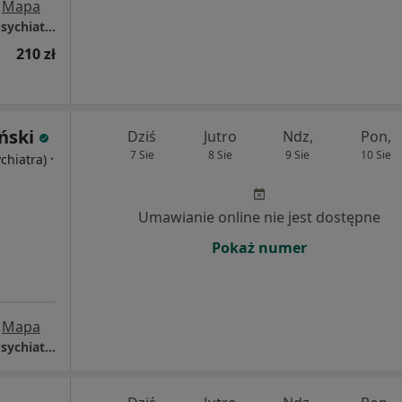
Mapa
Centrum Medyczne Wikamed - Psycholog, Psychiatra, Psychoterapeuta, Logopeda, TMS
210 zł
ński
Dziś
Jutro
Ndz,
Pon,
7 Sie
8 Sie
9 Sie
10 Sie
·
ychiatra)
Umawianie online nie jest dostępne
Pokaż numer
Mapa
Centrum Medyczne Wikamed - Psycholog, Psychiatra, Psychoterapeuta, Logopeda