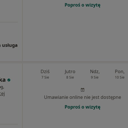
Poproś o wizytę
 usługa
Dziś
Jutro
Ndz,
Pon,
7 Sie
8 Sie
9 Sie
10 Sie
ka
og,
cej
Umawianie online nie jest dostępne
Poproś o wizytę