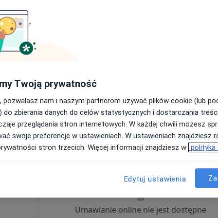
ęcej
Umawianie online nie jest dostępne
Poproś o wizytę
płacą
my Twoją prywatność
, pozwalasz nam i naszym partnerom używać plików cookie (lub p
a
) do zbierania danych do celów statystycznych i dostarczania treśc
gabinet konsultacji psychologicznych - mgr Justyna Janiak
zaje przeglądania stron internetowych. W każdej chwili możesz spr
250 zł
wać swoje preferencje w ustawieniach. W ustawieniach znajdziesz ró
prywatności stron trzecich. Więcej informacji znajdziesz w
polityka
Dziś
Jutro
Ndz,
Pon,
7 Sie
8 Sie
9 Sie
10 Sie
Za
Edytuj ustawienia
Umawianie online nie jest dostępne