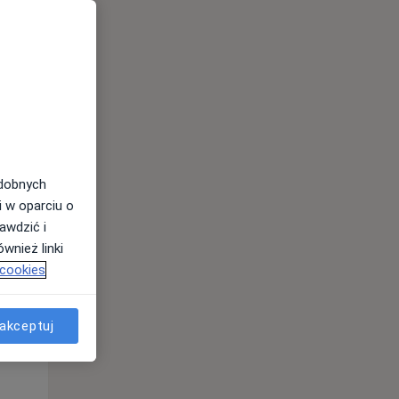
odobnych
i w oparciu o
awdzić i
wnież linki
 cookies
Wt,
Śr,
Czw,
11 Sie
12 Sie
13 Sie
akceptuj