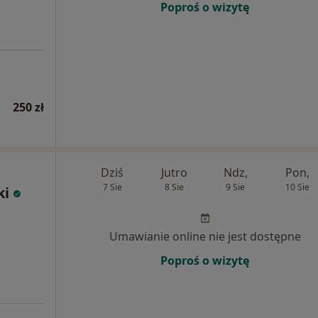
Poproś o wizytę
250 zł
Dziś
Jutro
Ndz,
Pon,
7 Sie
8 Sie
9 Sie
10 Sie
ki
Umawianie online nie jest dostępne
Poproś o wizytę