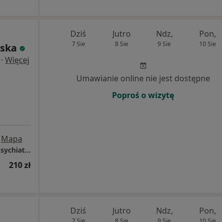
Dziś
Jutro
Ndz,
Pon,
7 Sie
8 Sie
9 Sie
10 Sie
ńska
·
Więcej
Umawianie online nie jest dostępne
Poproś o wizytę
Mapa
Centrum Medyczne Wikamed - Psycholog, Psychiatra, Psychoterapeuta, Logopeda, TMS
210 zł
Dziś
Jutro
Ndz,
Pon,
7 Sie
8 Sie
9 Sie
10 Sie