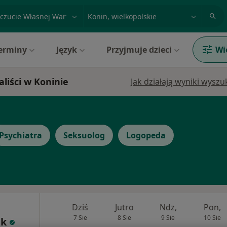
acja, badanie lub nazwisko
miasto lub dzielnica
erminy
Język
Przyjmuje dzieci
Wi
aliści w Koninie
Jak działają wyniki wysz
Psychiatra
Seksuolog
Logopeda
Dziś
Jutro
Ndz,
Pon,
7 Sie
8 Sie
9 Sie
10 Sie
ak