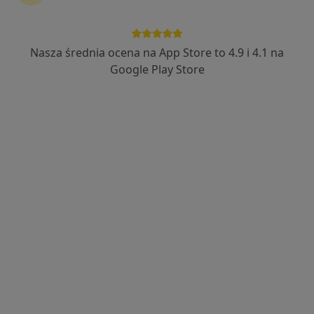
Nasza średnia ocena na App Store to 4.9 i 4.1 na
lek. Aneta Łopąg
Google Play Store
·
Więcej
Endokrynolog, Internista
143 opinie
29 Listopada 9 piętro II,, Skawina
•
Mapa
Centrum Medyczne Emmedica
Konsultacja endokrynologiczna
200 zł
Specjalista nie oferuje umawiania online pod tym adresem.
Poproś o wizytę