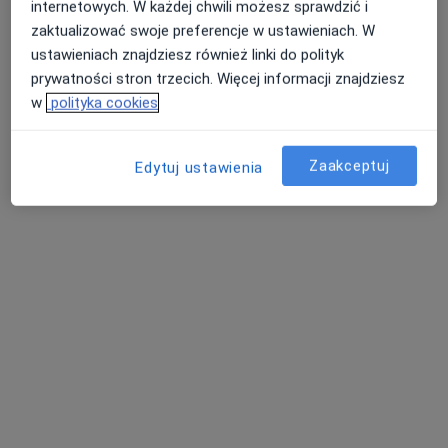
internetowych. W każdej chwili możesz sprawdzić i
zaktualizować swoje preferencje w ustawieniach. W
ustawieniach znajdziesz również linki do polityk
prywatności stron trzecich. Więcej informacji znajdziesz
w
polityka cookies
lek. Emilia Pawlak
·
Więcej
Ginekolog
331 opinii
Zaakceptuj
Edytuj ustawienia
Adama Mickiewicza 32B, Skawina
•
Mapa
Proper Med
Konsultacja ginekologiczna
270 zł
Specjalista nie oferuje umawiania online pod tym adresem.
Poproś o wizytę