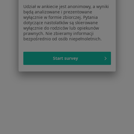
Partnerzy
Udział w ankiecie jest anonimowy, a wyniki
będą analizowane i prezentowane
Centrum prasowe
wyłącznie w formie zbiorczej. Pytania
Kontakt
dotyczące nastolatków są skierowane
wyłącznie do rodziców lub opiekunów
Dla pacjentów
prawnych. Nie zbieramy informacji
bezpośrednio od osób niepełnoletnich.
Lekarze
Placówki medyczne
Pytania i odpowiedzi
Start survey
Usługi i zabiegi
Choroby
Pomoc
Aplikacje mobilne
Blog dla pacjentów
Dla profesjonalistów
Cennik
Dla lekarzy
Dla placówek medycznych