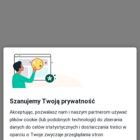
lek. Magdalena Szafrańska
·
Ginekolog, Lekarz wykonujący zabiegi medycyny estetycznej
Więcej
383 opinie
Adama Mickiewicza 32B, Skawina
•
Mapa
Proper Med
Konsultacja ginekologiczna
270 zł
Specjalista nie oferuje umawiania online pod tym adresem.
Szanujemy Twoją prywatność
Poproś o wizytę
Akceptując, pozwalasz nam i naszym partnerom używać
plików cookie (lub podobnych technologii) do zbierania
danych do celów statystycznych i dostarczania treści w
oparciu o Twoje zwyczaje przeglądania stron