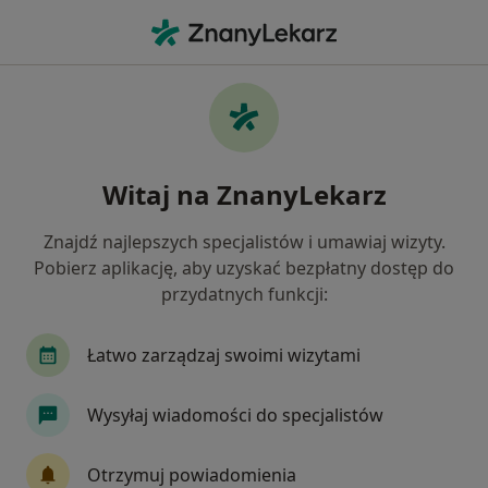
Me
Zaburzenia Miesiączkowania • Skawina, małopolskie
Filtry
• 1
Ubezpieczenie
Map
Zaburzenia miesiączkowania specjaliści w
Witaj na ZnanyLekarz
Skawinie
Jak działają wyniki wyszukiwania
Znajdź najlepszych specjalistów i umawiaj wizyty.
Pobierz aplikację, aby uzyskać bezpłatny dostęp do
przydatnych funkcji:
Jakiego specjalisty szukasz?
Ginekolog
Endokrynolog
Dermatolog
Łatwo zarządzaj swoimi wizytami
Wysyłaj wiadomości do specjalistów
Otrzymuj powiadomienia