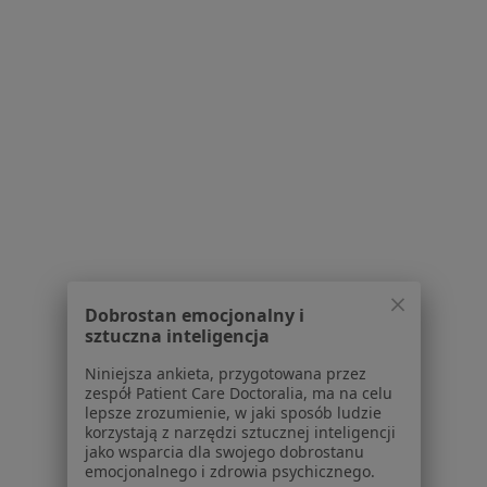
Strona Główna
Choroby
Zaburzenia Miesiączkowania
Skawina
Zmień miasto
Zmień miasto
Serwis
Regulamin
Polityka prywatności pacjentów
Polityka prywatności profesjonalistów
Dobrostan emocjonalny i
Polityka prywatności dla profesjonalistów, których
sztuczna inteligencja
dane pozyskaliśmy samodzielnie
Niniejsza ankieta, przygotowana przez
Polityka cookies
zespół Patient Care Doctoralia, ma na celu
Jak działają wyniki wyszukiwania
lepsze zrozumienie, w jaki sposób ludzie
Dostępność
korzystają z narzędzi sztucznej inteligencji
jako wsparcia dla swojego dobrostanu
O nas
emocjonalnego i zdrowia psychicznego.
Praca
Rekrutujemy!