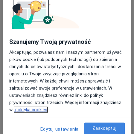
lek. Maja Pawelec
·
Więcej
Kardiolog, Internista
Szanujemy Twoją prywatność
230 opinii
Akceptując, pozwalasz nam i naszym partnerom używać
29 Listopada 9 piętro II,, Skawina
•
Mapa
plików cookie (lub podobnych technologii) do zbierania
Centrum Medyczne Emmedica
danych do celów statystycznych i dostarczania treści w
Konsultacja kardiologiczna
220 zł
oparciu o Twoje zwyczaje przeglądania stron
Specjalista nie oferuje umawiania online pod tym adresem.
internetowych. W każdej chwili możesz sprawdzić i
zaktualizować swoje preferencje w ustawieniach. W
Poproś o wizytę
ustawieniach znajdziesz również linki do polityk
prywatności stron trzecich. Więcej informacji znajdziesz
w
polityka cookies
Zaakceptuj
Edytuj ustawienia