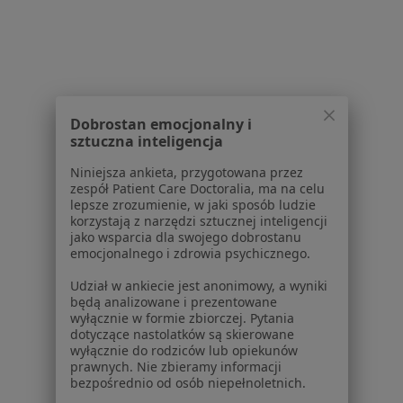
Polityka cookies
Jak działają wyniki wyszukiwania
Dostępność
O nas
Praca
Rekrutujemy!
Partnerzy
Dobrostan emocjonalny i
Centrum prasowe
sztuczna inteligencja
Kontakt
Niniejsza ankieta, przygotowana przez
zespół Patient Care Doctoralia, ma na celu
Dla pacjentów
lepsze zrozumienie, w jaki sposób ludzie
korzystają z narzędzi sztucznej inteligencji
Lekarze
jako wsparcia dla swojego dobrostanu
Placówki medyczne
emocjonalnego i zdrowia psychicznego.
Pytania i odpowiedzi
Udział w ankiecie jest anonimowy, a wyniki
Usługi i zabiegi
będą analizowane i prezentowane
Choroby
wyłącznie w formie zbiorczej. Pytania
dotyczące nastolatków są skierowane
Pomoc
wyłącznie do rodziców lub opiekunów
Aplikacje mobilne
prawnych. Nie zbieramy informacji
Blog dla pacjentów
bezpośrednio od osób niepełnoletnich.