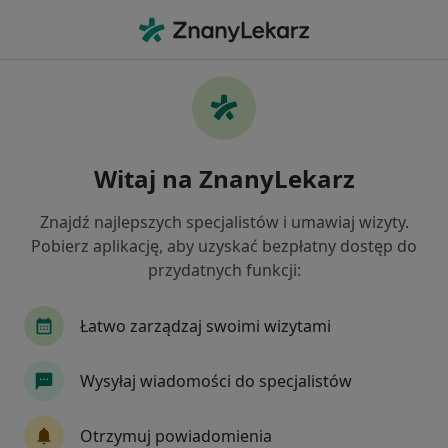
Me
Niewydolność Serca • Skawina, małopolskie
Filtry
• 1
Ubezpieczenie
Map
Niewydolność serca specjaliści w Skawinie
Witaj na ZnanyLekarz
Jak działają wyniki wyszukiwania
Znajdź najlepszych specjalistów i umawiaj wizyty.
Pobierz aplikację, aby uzyskać bezpłatny dostęp do
Jakiego specjalisty szukasz?
przydatnych funkcji:
Kardiolog
Internista
Dietetyk
Chirur
Łatwo zarządzaj swoimi wizytami
Wysyłaj wiadomości do specjalistów
Otrzymuj powiadomienia