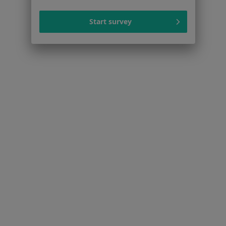
Dla profesjonalistów
Start survey
Cennik
Dla lekarzy
Dla placówek medycznych
Noa Notes
nowość
Baza wiedzy
Centrum Pomocy dla Specjalisty
Kontakt
ZnanyLekarz - Strona główna
ZnanyLekarz Sp. z o.o.
ul. Kolejowa 5/7
01-217 Warszawa, Polska
NIP: ⁠7010224868
KRS: ⁠0000347997
REGON: ⁠142276657
Sąd Rejonowy dla m.st. Warszawy w Warszawie XII