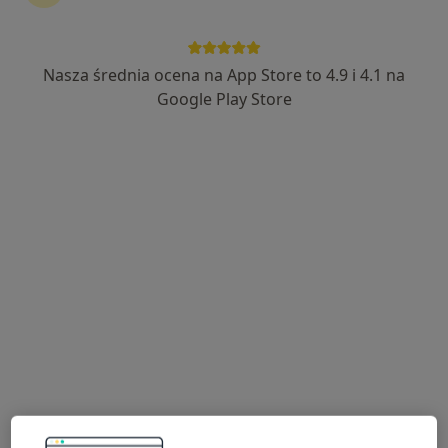
Nasza średnia ocena na App Store to 4.9 i 4.1 na
Bezpieczne płatności
Google Play Store
lek. Tomasz Rajs
·
Więcej
Kardiolog
30 opinii
ul. Bernarda Wapowskiego 3, Kraków
•
Mapa
ProFiz Centrum Fizjoterapii
Konsultacja kardiologiczna
od 220 zł
Specjalista nie oferuje umawiania online pod tym adresem.
Poproś o wizytę