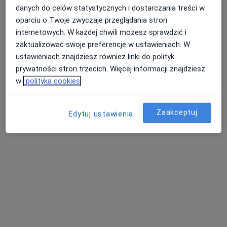
danych do celów statystycznych i dostarczania treści w
oparciu o Twoje zwyczaje przeglądania stron
internetowych. W każdej chwili możesz sprawdzić i
zaktualizować swoje preferencje w ustawieniach. W
ustawieniach znajdziesz również linki do polityk
prywatności stron trzecich. Więcej informacji znajdziesz
w
polityka cookies
lek. Bogusława Elżbieta Kraj
·
Więcej
Neurolog
Zaakceptuj
Edytuj ustawienia
149 opinii
29 Listopada 9 piętro II,, Skawina
•
Mapa
Centrum Medyczne Emmedica
Konsultacja neurologiczna
240 zł
Specjalista nie oferuje umawiania online pod tym adresem.
Poproś o wizytę