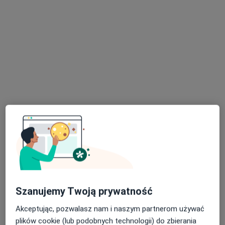
mgr Małgorzata Kopff (Kosek)
·
Więcej
Fizjoterapeuta
212 opinii
Adama Mickiewicza 2a, Skawina
•
Mapa
Fizjo_Reparo
Konsultacja fizjoterapeutyczna
230 zł
Specjalista nie oferuje umawiania online pod tym adresem.
Szanujemy Twoją prywatność
Poproś o wizytę
Akceptując, pozwalasz nam i naszym partnerom używać
plików cookie (lub podobnych technologii) do zbierania