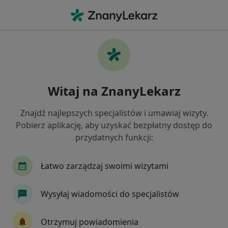
Me
Bóle Kręgosłupa • Skawina, małopolskie
Filtry
• 1
Ubezpieczenie
Map
Bóle kręgosłupa specjaliści w Skawinie
Witaj na ZnanyLekarz
Jak działają wyniki wyszukiwania
Znajdź najlepszych specjalistów i umawiaj wizyty.
Pobierz aplikację, aby uzyskać bezpłatny dostęp do
Jakiego specjalisty szukasz?
przydatnych funkcji:
Fizjoterapeuta
Neurolog
Ortopeda
O
Łatwo zarządzaj swoimi wizytami
Wysyłaj wiadomości do specjalistów
Otrzymuj powiadomienia