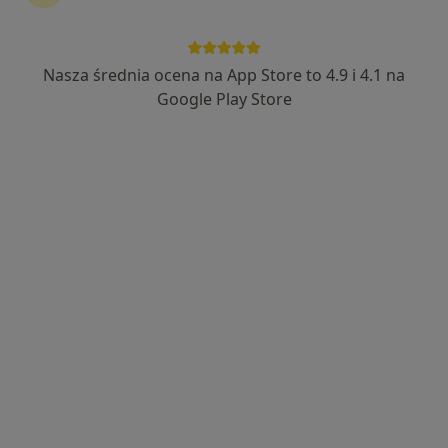
Nasza średnia ocena na App Store to 4.9 i 4.1 na
Bezpieczne płatności
Google Play Store
mgr Oskar Sorys
·
Więcej
Fizjoterapeuta
37 opinii
ul. Bernarda Wapowskiego 3, Kraków
•
Mapa
ProFiz Centrum Fizjoterapii
Konsultacja fizjoterapeutyczna
od 180 zł
Specjalista nie oferuje umawiania online pod tym adresem.
Poproś o wizytę