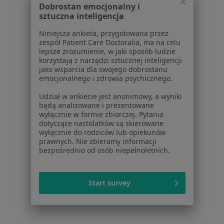
Dobrostan emocjonalny i
Zaburzenia miesiączkowania w Skawinie
sztuczna inteligencja
Zaburzenia rytmu serca w Skawinie
Niniejsza ankieta, przygotowana przez
zespół Patient Care Doctoralia, ma na celu
Choroba niedokrwienna serca w Skawinie
lepsze zrozumienie, w jaki sposób ludzie
korzystają z narzędzi sztucznej inteligencji
Choroba wieńcowa w Skawinie
jako wsparcia dla swojego dobrostanu
emocjonalnego i zdrowia psychicznego.
Więcej (15)
Więcej w kategorii: Schorzenia w Skawinie
Udział w ankiecie jest anonimowy, a wyniki
będą analizowane i prezentowane
wyłącznie w formie zbiorczej. Pytania
dotyczące nastolatków są skierowane
Strona Główna
Choroby
Bóle Kręgosłupa
Zmień miasto
wyłącznie do rodziców lub opiekunów
Skawina
Zmień miasto
prawnych. Nie zbieramy informacji
bezpośrednio od osób niepełnoletnich.
Start survey
Serwis