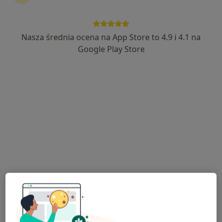
Nasza średnia ocena na App Store to 4.9 i 4.1 na
Bezpieczne płatności
Google Play Store
lek. Tomasz Rajs
·
Więcej
Kardiolog
30 opinii
ul. Bernarda Wapowskiego 3, Kraków
•
Mapa
ProFiz Centrum Fizjoterapii
Konsultacja kardiologiczna
od 220 zł
Specjalista nie oferuje umawiania online pod tym adresem.
Poproś o wizytę