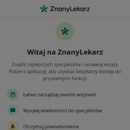
Me
Zaburzenia Lipidowe • Skawina, małopolskie
Filtry
• 1
Ubezpieczenie
Map
Zaburzenia lipidowe specjaliści w Skawinie
Witaj na ZnanyLekarz
Jak działają wyniki wyszukiwania
Znajdź najlepszych specjalistów i umawiaj wizyty.
Pobierz aplikację, aby uzyskać bezpłatny dostęp do
Jakiego specjalisty szukasz?
przydatnych funkcji:
Kardiolog
Internista
Dietetyk
Chirur
Łatwo zarządzaj swoimi wizytami
Wysyłaj wiadomości do specjalistów
Otrzymuj powiadomienia