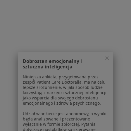
Polityka cookies
Jak działają wyniki wyszukiwania
Dostępność
O nas
Praca
Rekrutujemy!
Partnerzy
Centrum prasowe
Kontakt
Dobrostan emocjonalny i
Dla pacjentów
sztuczna inteligencja
Lekarze
Niniejsza ankieta, przygotowana przez
zespół Patient Care Doctoralia, ma na celu
Placówki medyczne
lepsze zrozumienie, w jaki sposób ludzie
Pytania i odpowiedzi
korzystają z narzędzi sztucznej inteligencji
Usługi i zabiegi
jako wsparcia dla swojego dobrostanu
emocjonalnego i zdrowia psychicznego.
Choroby
Pomoc
Udział w ankiecie jest anonimowy, a wyniki
Aplikacje mobilne
będą analizowane i prezentowane
wyłącznie w formie zbiorczej. Pytania
Blog dla pacjentów
dotyczące nastolatków są skierowane