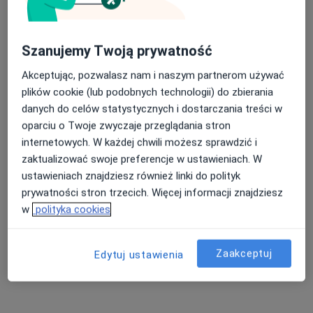
Szanujemy Twoją prywatność
lek. Maja Pawelec
Akceptując, pozwalasz nam i naszym partnerom używać
·
Więcej
Kardiolog, Internista
plików cookie (lub podobnych technologii) do zbierania
230 opinii
danych do celów statystycznych i dostarczania treści w
oparciu o Twoje zwyczaje przeglądania stron
29 Listopada 9 piętro II,, Skawina
•
Mapa
internetowych. W każdej chwili możesz sprawdzić i
Centrum Medyczne Emmedica
zaktualizować swoje preferencje w ustawieniach. W
Konsultacja kardiologiczna
220 zł
ustawieniach znajdziesz również linki do polityk
Specjalista nie oferuje umawiania online pod tym adresem.
prywatności stron trzecich. Więcej informacji znajdziesz
w
polityka cookies
Poproś o wizytę
Zaakceptuj
Edytuj ustawienia