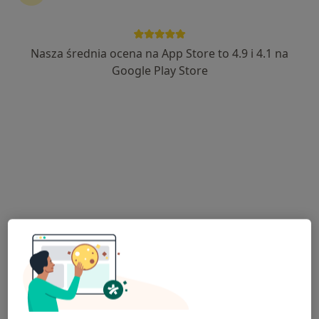
Nasza średnia ocena na App Store to 4.9 i 4.1 na
lek. Paweł Czajka
Google Play Store
·
Więcej
Chirurg
10 opinii
Krotowskiego 16E/49, Mosina
•
Mapa
Paweł Czajka MED
Konsultacja chirurgiczna
250 zł
Specjalista nie oferuje umawiania online pod tym adresem.
Poproś o wizytę