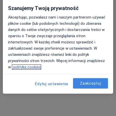
Szanujemy Twoją prywatność
Akceptując, pozwalasz nam i naszym partnerom używać
Gabinety Lekarskie Medicor
plików cookie (lub podobnych technologii) do zbierania
·
Więcej
Psychiatria, Ginekologia, Laryngologia
danych do celów statystycznych i dostarczania treści w
1375 opinii
oparciu o Twoje zwyczaje przeglądania stron
Adres 1
Adres 2
internetowych. W każdej chwili możesz sprawdzić i
zaktualizować swoje preferencje w ustawieniach. W
ustawieniach znajdziesz również linki do polityk
plac Paderewskiego 4, Kościan
•
Mapa
prywatności stron trzecich. Więcej informacji znajdziesz
Konsultacja ginekologiczna
230 zł
w
polityka cookies
Pokaż więcej usług
Zaakceptuj
Edytuj ustawienia
lek. Agnieszka
Pydzińska-Jarosz
ginekolog
Brak dostępnych specjalistów z wolnymi terminami w tym centrum medycznym.