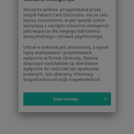
Placówki medyczne
Niniejsza ankieta, przygotowana przez
Pytania i odpowiedzi
zespół Patient Care Doctoralia, ma na celu
Usługi i zabiegi
lepsze zrozumienie, w jaki sposób ludzie
Choroby
korzystają z narzędzi sztucznej inteligencji
jako wsparcia dla swojego dobrostanu
Pomoc
emocjonalnego i zdrowia psychicznego.
Aplikacje mobilne
Blog dla pacjentów
Udział w ankiecie jest anonimowy, a wyniki
będą analizowane i prezentowane
Dla profesjonalistów
wyłącznie w formie zbiorczej. Pytania
dotyczące nastolatków są skierowane
Cennik
wyłącznie do rodziców lub opiekunów
prawnych. Nie zbieramy informacji
Dla lekarzy
bezpośrednio od osób niepełnoletnich.
Dla placówek medycznych
Noa Notes
nowość
Baza wiedzy
Start survey
Centrum Pomocy dla Specjalisty
Kontakt
ZnanyLekarz - Strona główna
ZnanyLekarz Sp. z o.o.