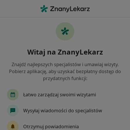
Me
Wole Tarczycy • Kościan, wielkopolskie
Filtry
• 1
Ubezpieczenie
Map
Wole tarczycy specjaliści w Kościanie
Witaj na ZnanyLekarz
Jak działają wyniki wyszukiwania
Znajdź najlepszych specjalistów i umawiaj wizyty.
Pobierz aplikację, aby uzyskać bezpłatny dostęp do
Jakiego specjalisty szukasz?
przydatnych funkcji:
Chirurg
Dermatolog
Endokrynolog
G
Łatwo zarządzaj swoimi wizytami
Wysyłaj wiadomości do specjalistów
Otrzymuj powiadomienia