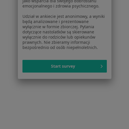
jako wsparcia dla swojego dobrostanu
emocjonalnego i zdrowia psychicznego.
Cennik
Dla lekarzy
Udział w ankiecie jest anonimowy, a wyniki
będą analizowane i prezentowane
Dla placówek medycznych
wyłącznie w formie zbiorczej. Pytania
Noa Notes
nowość
dotyczące nastolatków są skierowane
Baza wiedzy
wyłącznie do rodziców lub opiekunów
prawnych. Nie zbieramy informacji
Centrum Pomocy dla Specjalisty
bezpośrednio od osób niepełnoletnich.
Kontakt
ZnanyLekarz - Strona główna
Start survey
ZnanyLekarz Sp. z o.o.
ul. Kolejowa 5/7
01-217 Warszawa, Polska
NIP: ⁠7010224868
KRS: ⁠0000347997
REGON: ⁠142276657
Sąd Rejonowy dla m.st. Warszawy w Warszawie XII