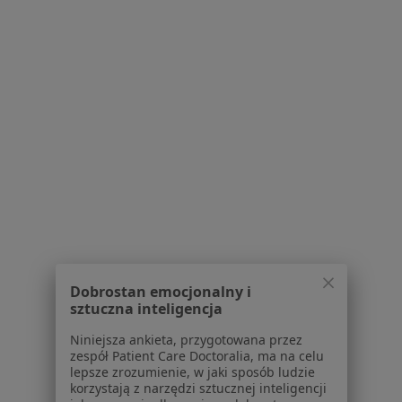
Jak działają wyniki wyszukiwania
Dostępność
O nas
Praca
Rekrutujemy!
Partnerzy
Centrum prasowe
Kontakt
Dla pacjentów
Lekarze
Placówki medyczne
Pytania i odpowiedzi
Usługi i zabiegi
Dobrostan emocjonalny i
Choroby
sztuczna inteligencja
Pomoc
Niniejsza ankieta, przygotowana przez
Aplikacje mobilne
zespół Patient Care Doctoralia, ma na celu
Blog dla pacjentów
lepsze zrozumienie, w jaki sposób ludzie
korzystają z narzędzi sztucznej inteligencji
Dla profesjonalistów