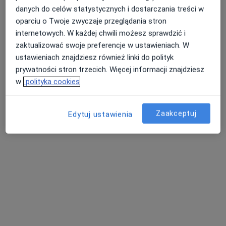
danych do celów statystycznych i dostarczania treści w
oparciu o Twoje zwyczaje przeglądania stron
internetowych. W każdej chwili możesz sprawdzić i
zaktualizować swoje preferencje w ustawieniach. W
dr n. med. Dorota Cieślak
ustawieniach znajdziesz również linki do polityk
·
Więcej
Reumatolog, Internista
prywatności stron trzecich. Więcej informacji znajdziesz
8 opinii
w
polityka cookies
Adres
Online
Zaakceptuj
Edytuj ustawienia
Szpitalna 7, Kościan
•
Mapa
Szpital im. T. Dunina w Kościanie
Specjalista nie oferuje umawiania online pod tym adresem.
Poproś o wizytę