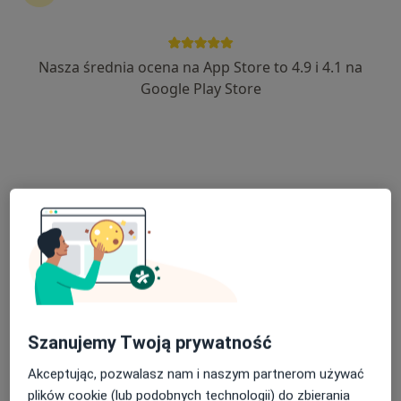
Nasza średnia ocena na App Store to 4.9 i 4.1 na
lek. Małgorzata Kortus-Wałdowska
Google Play Store
·
Więcej
Pulmonolog, Internista
235 opinii
Antoniego Kaźmierczaka 19, Kościan
•
Mapa
Rmedic Gabinety Lekarskie
Konsultacja pulmonologiczna
Brak ceny
Specjalista nie oferuje umawiania online pod tym adresem.
Poproś o wizytę
Szanujemy Twoją prywatność
Akceptując, pozwalasz nam i naszym partnerom używać
plików cookie (lub podobnych technologii) do zbierania