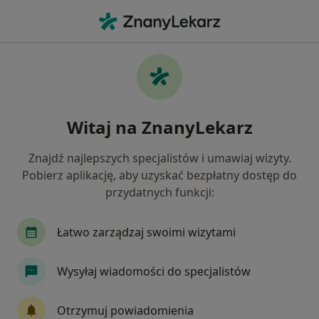
Me
Choroby Tkanki Łącznej • Kościan, wielkopolskie
Filtry
• 1
Ubezpieczenie
Map
Choroby tkanki łącznej specjaliści w
Witaj na ZnanyLekarz
Kościanie
Jak działają wyniki wyszukiwania
Znajdź najlepszych specjalistów i umawiaj wizyty.
Pobierz aplikację, aby uzyskać bezpłatny dostęp do
przydatnych funkcji:
Jakiego specjalisty szukasz?
Internista
Reumatolog
Chirurg
Derm
Łatwo zarządzaj swoimi wizytami
Wysyłaj wiadomości do specjalistów
Otrzymuj powiadomienia