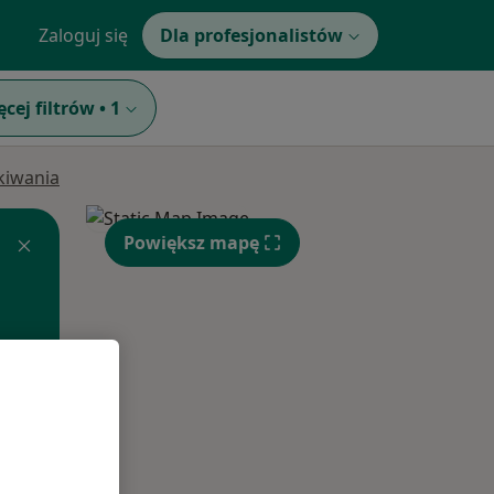
Zaloguj się
Dla profesjonalistów
ęcej filtrów
•
1
ukiwania
Powiększ mapę
Wt,
Śr,
Czw,
11 Sie
12 Sie
13 Sie