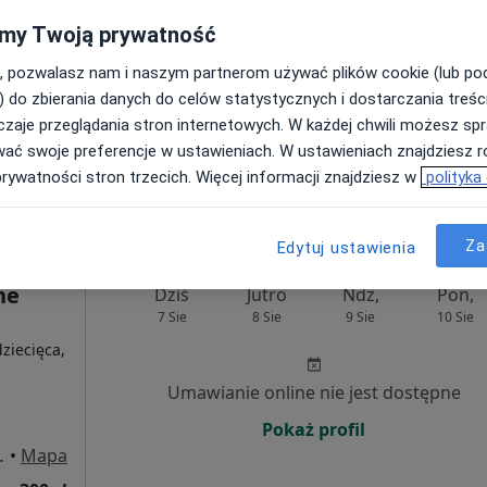
my Twoją prywatność
Umawianie online nie jest dostępne
, pozwalasz nam i naszym partnerom używać plików cookie (lub p
Poproś o wizytę
) do zbierania danych do celów statystycznych i dostarczania treśc
Wielkopolska
•
Mapa
zaje przeglądania stron internetowych. W każdej chwili możesz spr
wać swoje preferencje w ustawieniach. W ustawieniach znajdziesz ró
300 zł
prywatności stron trzecich. Więcej informacji znajdziesz w
polityka
Za
Edytuj ustawienia
ne
Dziś
Jutro
Ndz,
Pon,
7 Sie
8 Sie
9 Sie
10 Sie
ziecięca,
Umawianie online nie jest dostępne
Pokaż profil
Wielkopolska
•
Mapa