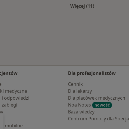
Więcej (11)
Wielkopolskiej
Więcej w kategorii: 
cjentów
Dla profesjonalistów
e
Cennik
ki medyczne
Dla lekarzy
a i odpowiedzi
Dla placówek medycznych
i zabiegi
Noa Notes
nowość
by
Baza wiedzy
Centrum Pomocy dla Specjal
cje mobilne