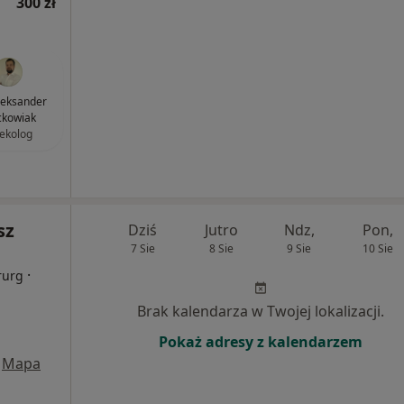
300 zł
Aleksander
ckowiak
ekolog
sz
Dziś
Jutro
Ndz,
Pon,
7 Sie
8 Sie
9 Sie
10 Sie
·
rurg
Brak kalendarza w Twojej lokalizacji.
Pokaż adresy z kalendarzem
Mapa