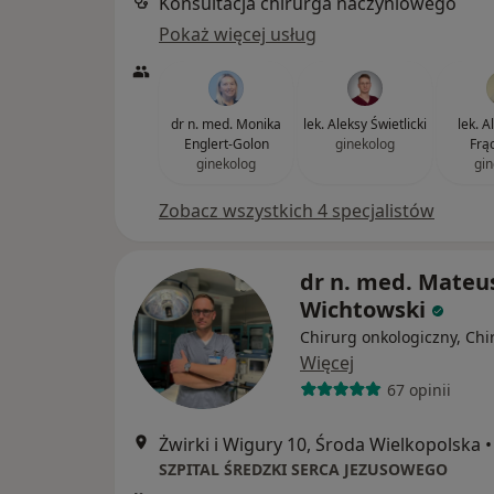
Konsultacja chirurga naczyniowego
Pokaż więcej usług
dr n. med. Monika
lek. Aleksy Świetlicki
lek. 
Englert-Golon
ginekolog
Frą
ginekolog
gin
Zobacz wszystkich 4 specjalistów
dr n. med. Mateu
Wichtowski
Chirurg onkologiczny, Chi
Więcej
67 opinii
Żwirki i Wigury 10, Środa Wielkopolska
•
SZPITAL ŚREDZKI SERCA JEZUSOWEGO