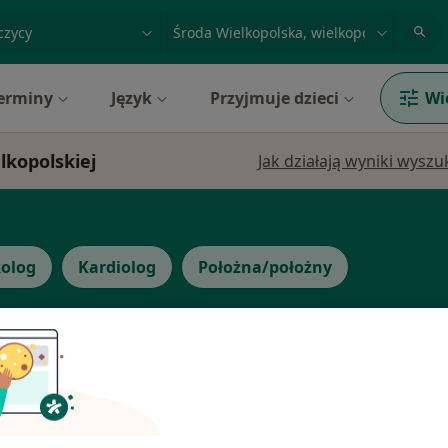
acja, badanie lub nazwisko
miasto lub dzielnica
erminy
Język
Przyjmuje dzieci
Wi
lkopolskiej
Jak działają wyniki wysz
olog
Kardiolog
Położna/położny
icz
Dziś
Jutro
Ndz,
Pon,
7 Sie
8 Sie
9 Sie
10 Sie
·
lantolog