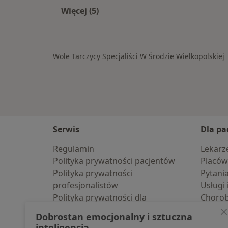
Więcej (5)
Więcej w kategorii: W pobliżu Środy 
Wole Tarczycy Specjaliści W Środzie Wielkopolskiej
Serwis
Dla pa
Regulamin
Lekarz
Polityka prywatności pacjentów
Placów
Polityka prywatności
Pytani
profesjonalistów
Usługi 
Polityka prywatności dla
Choro
profesjonalistów, których dane
Pomoc
Dobrostan emocjonalny i sztuczna
pozyskaliśmy samodzielnie
Aplika
inteligencja