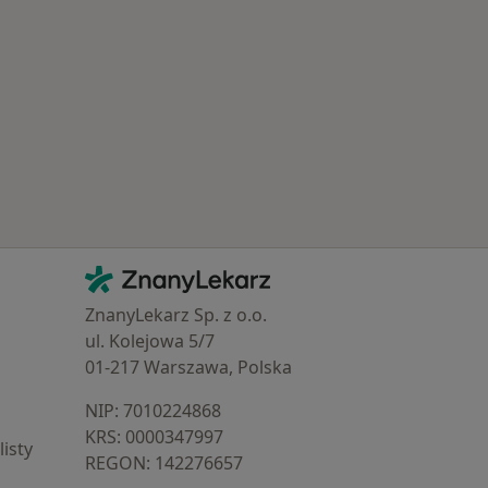
Schorzenia w Środzie Wielkopolskiej
Kontakt
ZnanyLekarz - Strona główna
ZnanyLekarz Sp. z o.o.
ul. Kolejowa 5/7
01-217 Warszawa, Polska
NIP: ⁠7010224868
KRS: ⁠0000347997
isty
REGON: ⁠142276657