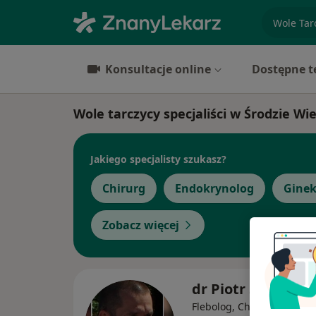
specjaliz
Konsultacje online
Dostępne t
Wole tarczycy specjaliści w Środzie Wie
Jakiego specjalisty szukasz?
Chirurg
Endokrynolog
Ginek
Zobacz więcej
dr Piotr Suszczew
Flebolog, Chirurg, Transp