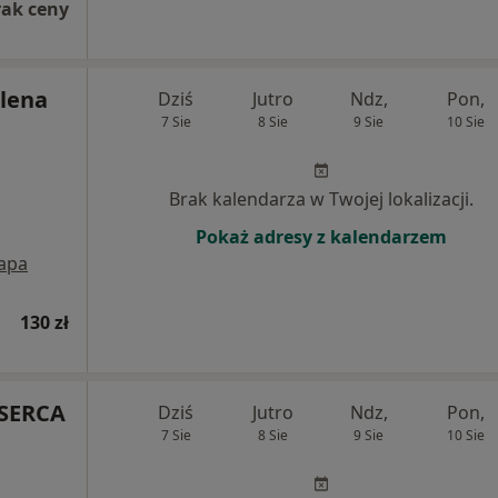
rak ceny
lena
Dziś
Jutro
Ndz,
Pon,
7 Sie
8 Sie
9 Sie
10 Sie
Brak kalendarza w Twojej lokalizacji.
Pokaż adresy z kalendarzem
apa
130 zł
 SERCA
Dziś
Jutro
Ndz,
Pon,
7 Sie
8 Sie
9 Sie
10 Sie