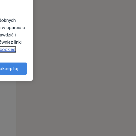
odobnych
i w oparciu o
awdzić i
wnież linki
 cookies
akceptuj
Wt,
Śr,
Czw,
11 Sie
12 Sie
13 Sie