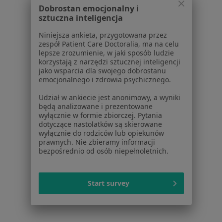
Dobrostan emocjonalny i
Lekarze
sztuczna inteligencja
Placówki medyczne
Niniejsza ankieta, przygotowana przez
Pytania i odpowiedzi
zespół Patient Care Doctoralia, ma na celu
Usługi i zabiegi
lepsze zrozumienie, w jaki sposób ludzie
korzystają z narzędzi sztucznej inteligencji
Choroby
jako wsparcia dla swojego dobrostanu
Pomoc
emocjonalnego i zdrowia psychicznego.
Aplikacje mobilne
Udział w ankiecie jest anonimowy, a wyniki
Blog dla pacjentów
będą analizowane i prezentowane
wyłącznie w formie zbiorczej. Pytania
Dla profesjonalistów
dotyczące nastolatków są skierowane
wyłącznie do rodziców lub opiekunów
Cennik
prawnych. Nie zbieramy informacji
Dla lekarzy
bezpośrednio od osób niepełnoletnich.
Dla placówek medycznych
Noa Notes
nowość
Start survey
Baza wiedzy
Centrum Pomocy dla Specjalisty
Kontakt
ZnanyLekarz - Strona główna