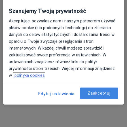
Szanujemy Twoją prywatność
Pokaż profil
Akceptując, pozwalasz nam i naszym partnerom używać
plików cookie (lub podobnych technologii) do zbierania
danych do celów statystycznych i dostarczania treści w
oparciu o Twoje zwyczaje przeglądania stron
internetowych. W każdej chwili możesz sprawdzić i
zaktualizować swoje preferencje w ustawieniach. W
ustawieniach znajdziesz również linki do polityk
prywatności stron trzecich. Więcej informacji znajdziesz
lek. Małgorzata Kortus-Wałdowska
w
polityka cookies
·
Więcej
Pulmonolog, Internista
235 opinii
Zaakceptuj
Edytuj ustawienia
Antoniego Kaźmierczaka 19, Kościan
•
Mapa
Rmedic Gabinety Lekarskie
Konsultacja pulmonologiczna
Brak ceny
Specjalista nie oferuje umawiania online pod tym adresem.