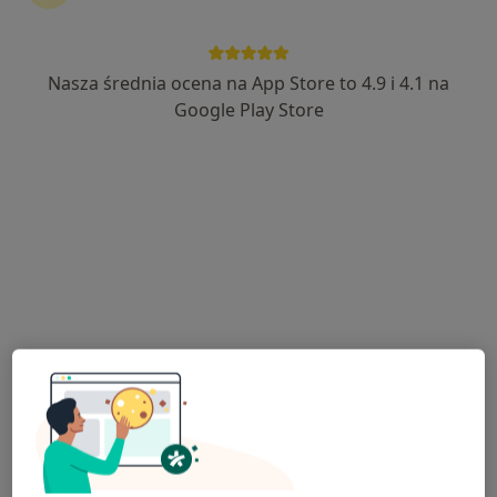
Nasza średnia ocena na App Store to 4.9 i 4.1 na
Gabinety Lekarskie Medicor
Google Play Store
·
Więcej
Psychiatria, Ginekologia, Laryngologia
1374 opinie
Adres 1
Adres 2
plac Paderewskiego 4, Kościan
•
Mapa
Konsultacja ginekologiczna
230 zł
Pokaż więcej usług
lek. Agnieszka
Pydzińska-Jarosz
ginekolog
Brak dostępnych specjalistów z wolnymi terminami w tym centrum medycznym.