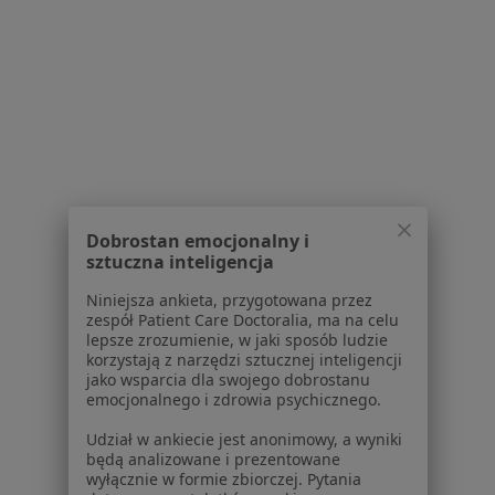
Konsultacja urologiczna
240 zł
Specjalista nie oferuje umawiania online pod tym adresem.
Poproś o wizytę
1
2
Dobrostan emocjonalny i
Powiązane wyszukiwania
sztuczna inteligencja
W pobliżu Gliwic
Niniejsza ankieta, przygotowana przez
Wodonercze w Katowicach
zespół Patient Care Doctoralia, ma na celu
lepsze zrozumienie, w jaki sposób ludzie
Wodonercze w Chorzowie
korzystają z narzędzi sztucznej inteligencji
jako wsparcia dla swojego dobrostanu
Wodonercze w Sosnowcu
emocjonalnego i zdrowia psychicznego.
Wodonercze w Tychach
Udział w ankiecie jest anonimowy, a wyniki
będą analizowane i prezentowane
Wodonercze w Zabrzu
wyłącznie w formie zbiorczej. Pytania