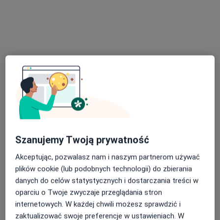
lek. Michał Pułtorak
·
Więcej
Urolog
423 opinie
Adres
Online
26 Stycznia 3, Knurów
•
Mapa
Szanujemy Twoją prywatność
Amiro Klinika Medyczna
Konsultacja urologiczna
od 350 zł
Akceptując, pozwalasz nam i naszym partnerom używać
plików cookie (lub podobnych technologii) do zbierania
Specjalista nie oferuje umawiania online pod tym adresem.
danych do celów statystycznych i dostarczania treści w
oparciu o Twoje zwyczaje przeglądania stron
Poproś o wizytę
internetowych. W każdej chwili możesz sprawdzić i
zaktualizować swoje preferencje w ustawieniach. W