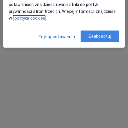
ustawieniach znajdziesz również linki do polityk
prywatności stron trzecich. Więcej informacji znajdziesz
w
polityka cookies
Zaakceptuj
Edytuj ustawienia
lek. Jakub Giliavas
·
Więcej
W trakcie specjalizacji (Radiolog)
141 opinii
Adres 1
Adres 2
Adres 3
Adres 4
Adres 5
Dworcowa 60, Gliwice
•
Mapa
Centrum Medyczne GLIVCLINIC
Specjalista nie oferuje umawiania online pod tym adresem.
Poproś o wizytę