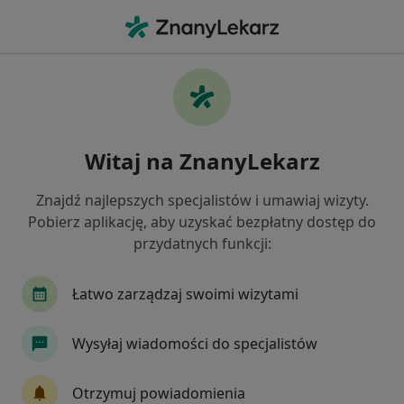
Me
Wodonercze • Gliwice, śląskie
Filtry
• 1
Ubezpieczenie
Map
Wodonercze specjaliści w Gliwicach
Witaj na ZnanyLekarz
Jak działają wyniki wyszukiwania
Znajdź najlepszych specjalistów i umawiaj wizyty.
Pobierz aplikację, aby uzyskać bezpłatny dostęp do
Jakiego specjalisty szukasz?
przydatnych funkcji:
Urolog
Chirurg
Ginekolog
Endokryno
Łatwo zarządzaj swoimi wizytami
Wysyłaj wiadomości do specjalistów
Otrzymuj powiadomienia