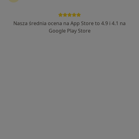
Nasza średnia ocena na App Store to 4.9 i 4.1 na
Bezpieczne płatności
Google Play Store
lek. Grzegorz Kwolek
·
Więcej
Urolog
162 opinie
Derkacza 13, Gliwice
•
Mapa
Centrum Medyczne Nowy Świat
Konsultacja urologiczna
300 zł
Specjalista nie oferuje umawiania online pod tym adresem.
Poproś o wizytę