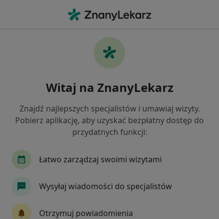
Me
Wodonercze • Zabrze, śląskie
Filtry
• 1
Ubezpieczenie
Map
Wodonercze specjaliści w Zabrzu
Witaj na ZnanyLekarz
Jak działają wyniki wyszukiwania
Znajdź najlepszych specjalistów i umawiaj wizyty.
Pobierz aplikację, aby uzyskać bezpłatny dostęp do
Jakiego specjalisty szukasz?
przydatnych funkcji:
Urolog
Ultrasonografista
Chirurg
Pe
Łatwo zarządzaj swoimi wizytami
Wysyłaj wiadomości do specjalistów
Otrzymuj powiadomienia