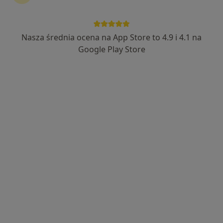
Nasza średnia ocena na App Store to 4.9 i 4.1 na
Bezpieczne płatności
Google Play Store
lek. Karolina Jędrych
·
Więcej
W trakcie specjalizacji (Radiolog)
23 opinie
Ul. Wolności 299, Zabrze
•
Mapa
Śląski Ośrodek Onkologii Sanivitas
USG piersi
200 zł
Specjalista nie oferuje umawiania online pod tym adresem.
Poproś o wizytę