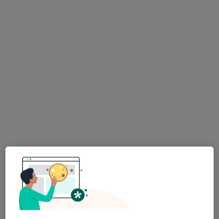
Bezpieczne płatności
dr n. med. Jacek Zostawa
·
Więcej
Urolog
151 opinii
Adres 1
Adres 2
Ul. Wolności 299, Zabrze
•
Mapa
Śląski Ośrodek Onkologii Sanivitas
Badania cystoskopii
1 200 zł
Specjalista nie oferuje umawiania online pod tym adresem.
Poproś o wizytę