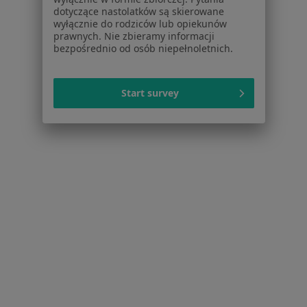
Jak działają wyniki wyszukiwania
dotyczące nastolatków są skierowane
Dostępność
wyłącznie do rodziców lub opiekunów
prawnych. Nie zbieramy informacji
O nas
bezpośrednio od osób niepełnoletnich.
Praca
Rekrutujemy!
Partnerzy
Centrum prasowe
Start survey
Kontakt
Dla pacjentów
Lekarze
Placówki medyczne
Pytania i odpowiedzi
Usługi i zabiegi
Choroby
Pomoc
Aplikacje mobilne
Blog dla pacjentów
Dla profesjonalistów