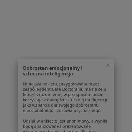
Choroby tarczycy w Zabrzu
Więcej (15)
Więcej w kategorii: Schorzenia w Zabrzu
Strona Główna
Choroby
Wodonercze
Zabrze
Zmień miasto
Zmień 
Dobrostan emocjonalny i
sztuczna inteligencja
Serwis
Niniejsza ankieta, przygotowana przez
zespół Patient Care Doctoralia, ma na celu
Regulamin
lepsze zrozumienie, w jaki sposób ludzie
Polityka prywatności pacjentów
korzystają z narzędzi sztucznej inteligencji
jako wsparcia dla swojego dobrostanu
Polityka prywatności profesjonalistów
emocjonalnego i zdrowia psychicznego.
Polityka prywatności dla profesjonalistów, których
dane pozyskaliśmy samodzielnie
Udział w ankiecie jest anonimowy, a wyniki
będą analizowane i prezentowane
Polityka cookies
wyłącznie w formie zbiorczej. Pytania