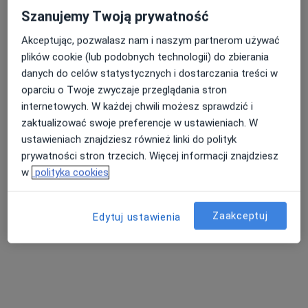
Szanujemy Twoją prywatność
Akceptując, pozwalasz nam i naszym partnerom używać
plików cookie (lub podobnych technologii) do zbierania
danych do celów statystycznych i dostarczania treści w
oparciu o Twoje zwyczaje przeglądania stron
internetowych. W każdej chwili możesz sprawdzić i
zaktualizować swoje preferencje w ustawieniach. W
Bezpieczne płatności
ustawieniach znajdziesz również linki do polityk
dr n. med. Jacek Zeckei
prywatności stron trzecich. Więcej informacji znajdziesz
Pediatra, Ultrasonografista
w
polityka cookies
44 opinie
Daleka 28-30, Bytom
•
Mapa
Zaakceptuj
Edytuj ustawienia
RentMediX Centrum Medyczne
Konsultacja pediatryczna
200 zł
Specjalista nie oferuje umawiania online pod tym adresem.
Poproś o wizytę