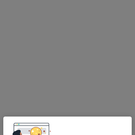
Bezpieczne płatności
lek. dent. Magdalena Śliwa-Byra
·
Więcej
Stomatolog
4 opinie
Srebrna 2, Zabrze
•
Mapa
Masny Clinic
Konsultacja stomatologiczna
250 zł
Specjalista nie oferuje umawiania online pod tym adresem.
Poproś o wizytę