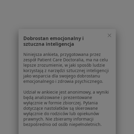
Urazy zębów w Katowicach
Urazy zębów w Gliwicach
Urazy zębów w Sosnowcu
Dobrostan emocjonalny i
Urazy zębów w Tychach
sztuczna inteligencja
Urazy zębów w Rybniku
Niniejsza ankieta, przygotowana przez
zespół Patient Care Doctoralia, ma na celu
Więcej (14)
lepsze zrozumienie, w jaki sposób ludzie
Więcej w kategorii: W pobliżu Zabrza
korzystają z narzędzi sztucznej inteligencji
jako wsparcia dla swojego dobrostanu
Schorzenia w Zabrzu
emocjonalnego i zdrowia psychicznego.
Próchnica w Zabrzu
Udział w ankiecie jest anonimowy, a wyniki
będą analizowane i prezentowane
Ból zęba w Zabrzu
wyłącznie w formie zbiorczej. Pytania
dotyczące nastolatków są skierowane
Braki zębowe w Zabrzu
wyłącznie do rodziców lub opiekunów
prawnych. Nie zbieramy informacji
Choroby miazgi w Zabrzu
bezpośrednio od osób niepełnoletnich.
Nadwrażliwość zębów w Zabrzu