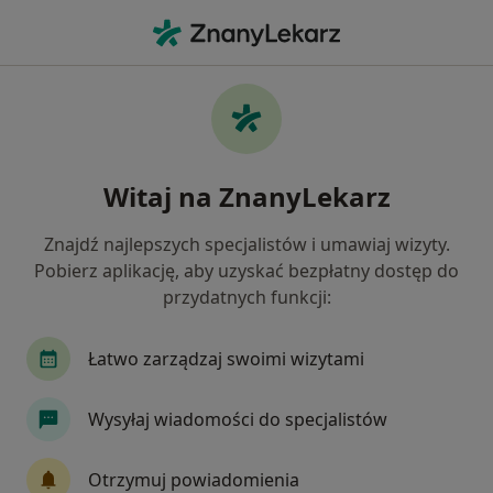
Me
Urazy Zębów • Zabrze, śląskie
Filtry
• 1
Ubezpieczenie
Map
Urazy zębów specjaliści w Zabrzu
Witaj na ZnanyLekarz
Jak działają wyniki wyszukiwania
Znajdź najlepszych specjalistów i umawiaj wizyty.
Pobierz aplikację, aby uzyskać bezpłatny dostęp do
Jakiego specjalisty szukasz?
przydatnych funkcji:
Stomatolog
Protetyk stomatologiczny
St
Łatwo zarządzaj swoimi wizytami
Wysyłaj wiadomości do specjalistów
Otrzymuj powiadomienia