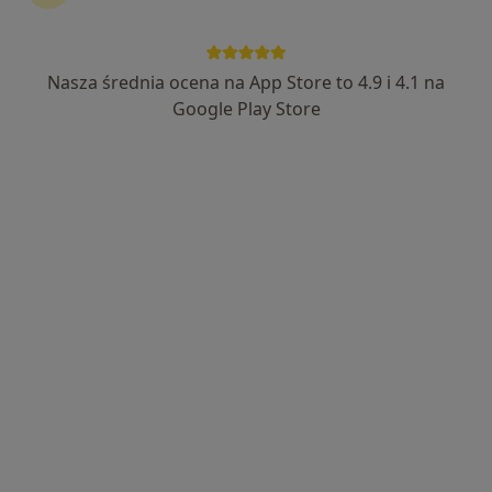
Nasza średnia ocena na App Store to 4.9 i 4.1 na
lek. dent. Julita Kalinowska-Krok
Google Play Store
·
Więcej
Stomatolog
45 opinii
Cypriana Kamila Norwida 26/3, Ruda Śląska
•
Mapa
NZOZ Udente Marta Galik
Konsultacja stomatologiczna
od 200 zł
Specjalista nie oferuje umawiania online pod tym adresem.
Poproś o wizytę