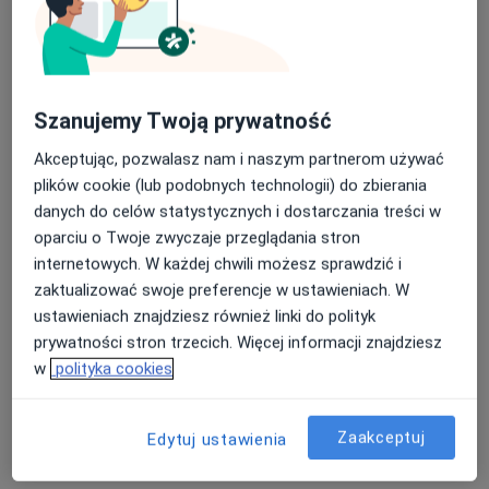
Szanujemy Twoją prywatność
lek. dent. Bartosz Oder
·
Więcej
Stomatolog
Akceptując, pozwalasz nam i naszym partnerom używać
25 opinii
plików cookie (lub podobnych technologii) do zbierania
danych do celów statystycznych i dostarczania treści w
Cypriana Kamila Norwida 26/3, Ruda Śląska
•
Mapa
oparciu o Twoje zwyczaje przeglądania stron
NZOZ Udente Marta Galik
internetowych. W każdej chwili możesz sprawdzić i
Chirurgia stomatologiczna
od 300 zł
zaktualizować swoje preferencje w ustawieniach. W
Specjalista nie oferuje umawiania online pod tym adresem.
ustawieniach znajdziesz również linki do polityk
prywatności stron trzecich. Więcej informacji znajdziesz
Poproś o wizytę
w
polityka cookies
Zaakceptuj
Edytuj ustawienia