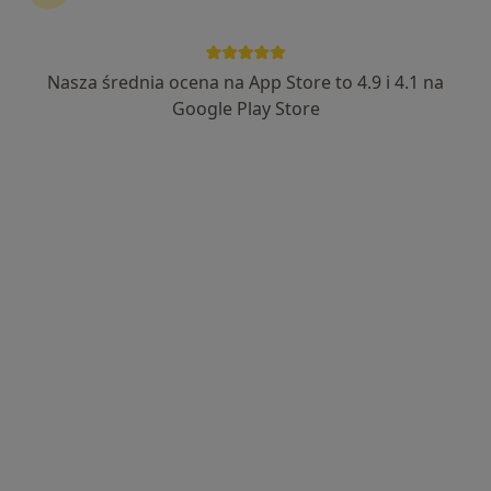
Nasza średnia ocena na App Store to 4.9 i 4.1 na
lek. dent. Maciej Cisak
Google Play Store
·
Więcej
Stomatolog
40 opinii
ul. Jana Kotucza 36, Rybnik
•
Mapa
Stomatologia Medicover Stoma Dental Rybnik Jana Kotucza
Konsultacja stomatologiczna
od 190 zł
Specjalista nie oferuje umawiania online pod tym adresem.
Poproś o wizytę