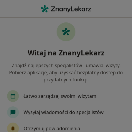
Me
Urazy Zębów • Rybnik, śląskie
Filtry
• 1
Ubezpieczenie
Map
Urazy zębów specjaliści w Rybniku
Witaj na ZnanyLekarz
Jak działają wyniki wyszukiwania
Znajdź najlepszych specjalistów i umawiaj wizyty.
Pobierz aplikację, aby uzyskać bezpłatny dostęp do
Jakiego specjalisty szukasz?
przydatnych funkcji:
Stomatolog
Ortodonta
Lekarz wykonując
Łatwo zarządzaj swoimi wizytami
Wysyłaj wiadomości do specjalistów
Otrzymuj powiadomienia