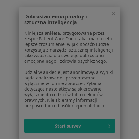
Schorzenia w Rybniku
Ból zęba w Rybniku
Dobrostan emocjonalny i
sztuczna inteligencja
Próchnica w Rybniku
Niniejsza ankieta, przygotowana przez
Braki zębowe w Rybniku
zespół Patient Care Doctoralia, ma na celu
lepsze zrozumienie, w jaki sposób ludzie
Nadwrażliwość zębów w Rybniku
korzystają z narzędzi sztucznej inteligencji
jako wsparcia dla swojego dobrostanu
Choroby miazgi w Rybniku
emocjonalnego i zdrowia psychicznego.
Więcej (15)
Udział w ankiecie jest anonimowy, a wyniki
będą analizowane i prezentowane
Więcej w kategorii: Schorzenia w Rybniku
wyłącznie w formie zbiorczej. Pytania
dotyczące nastolatków są skierowane
wyłącznie do rodziców lub opiekunów
Strona Główna
Choroby
Urazy Zębów
Rybnik
Zmień miasto
Zmień 
prawnych. Nie zbieramy informacji
bezpośrednio od osób niepełnoletnich.
Start survey