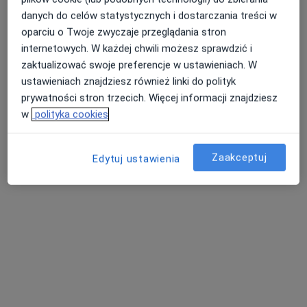
danych do celów statystycznych i dostarczania treści w
oparciu o Twoje zwyczaje przeglądania stron
internetowych. W każdej chwili możesz sprawdzić i
lek. dent. Michał Skrzelowski
zaktualizować swoje preferencje w ustawieniach. W
Stomatolog
ustawieniach znajdziesz również linki do polityk
prywatności stron trzecich. Więcej informacji znajdziesz
Cegielniana 14, Rybnik
•
Mapa
w
polityka cookies
LiftMed
Konsultacja stomatologiczna
200 zł
Zaakceptuj
Specjalista nie oferuje umawiania online pod tym adresem.
Edytuj ustawienia
Poproś o wizytę