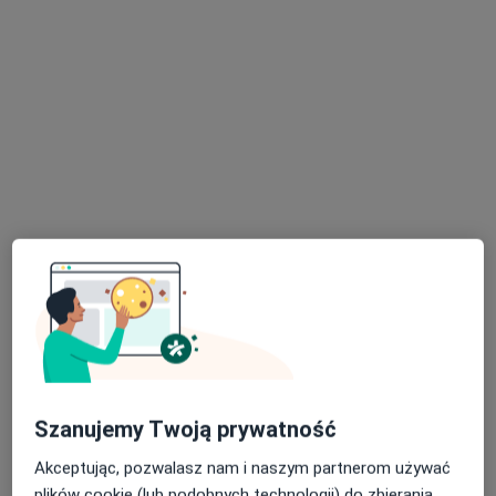
lek. dent. Dominika Sikorska-Pluta
·
Więcej
Stomatolog
24 opinie
ul. Jana Kotucza 36, Rybnik
•
Mapa
Stomatologia Medicover Stoma Dental Rybnik Jana Kotucza
Konsultacja chirurgiczna
od 190 zł
Specjalista nie oferuje umawiania online pod tym adresem.
Poproś o wizytę
Szanujemy Twoją prywatność
Akceptując, pozwalasz nam i naszym partnerom używać
plików cookie (lub podobnych technologii) do zbierania