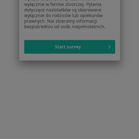
Serwis
wyłącznie w formie zbiorczej. Pytania
dotyczące nastolatków są skierowane
Regulamin
wyłącznie do rodziców lub opiekunów
Polityka prywatności pacjentów
prawnych. Nie zbieramy informacji
bezpośrednio od osób niepełnoletnich.
Polityka prywatności profesjonalistów
Polityka prywatności dla profesjonalistów, których
dane pozyskaliśmy samodzielnie
Start survey
Polityka cookies
Jak działają wyniki wyszukiwania
Dostępność
O nas
Praca
Rekrutujemy!
Partnerzy
Centrum prasowe
Kontakt
Dla pacjentów
Lekarze
Placówki medyczne