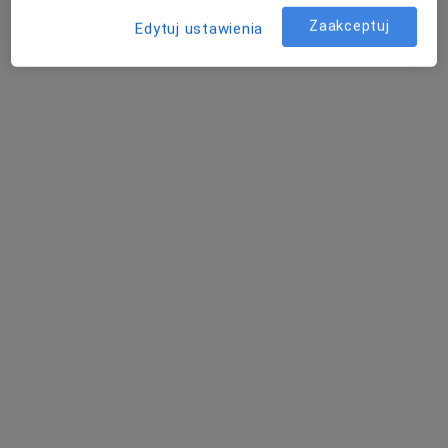
Zaakceptuj
Edytuj ustawienia
lek. dent. Jakub Rydzak
·
Więcej
Stomatolog
22 opinie
Wojska Polskiego 12, Sosnowiec
•
Mapa
Centrum Medyczne LUX MED Stomatologia Sosnowiec - Wojska Polskiego 12
Konsultacja protetyczna
od 250 zł
Specjalista nie oferuje umawiania online pod tym adresem.
Poproś o wizytę