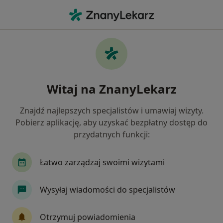
Me
Urazy Zębów • Mysłowice, śląskie
Filtry
• 1
Mapa
Urazy zębów specjaliści w Mysłowicach
Witaj na ZnanyLekarz
Jak działają wyniki wyszukiwania
Znajdź najlepszych specjalistów i umawiaj wizyty.
Pobierz aplikację, aby uzyskać bezpłatny dostęp do
Jakiego specjalisty szukasz?
przydatnych funkcji:
Stomatolog
Chirurg stomatologiczny
Sto
Łatwo zarządzaj swoimi wizytami
Wysyłaj wiadomości do specjalistów
Otrzymuj powiadomienia