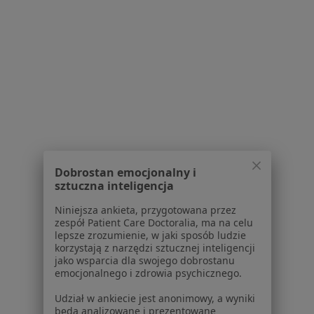
Schorzenia w Mysłowicach
Próchnica w Mysłowicach
Ból zęba w Mysłowicach
Przebarwienia zębów w Mysłowicach
Kamień nazębny w Mysłowicach
Ubytki zębów w Mysłowicach
Więcej (15)
Więcej w kategorii: Schorzenia w Mysłowicac
Dobrostan emocjonalny i
sztuczna inteligencja
Niniejsza ankieta, przygotowana przez
Urazy Zębów Specjaliści W Mysłowicach
zespół Patient Care Doctoralia, ma na celu
lepsze zrozumienie, w jaki sposób ludzie
korzystają z narzędzi sztucznej inteligencji
jako wsparcia dla swojego dobrostanu
emocjonalnego i zdrowia psychicznego.
Udział w ankiecie jest anonimowy, a wyniki
będą analizowane i prezentowane