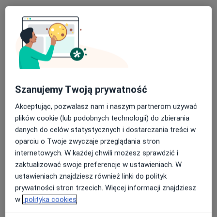
lek. dent. Karolina Nowak-Rec
·
Więcej
Stomatolog
158 opinii
Pawła Stalmacha 15, Mysłowice
•
Mapa
Stomatologia Indentico
Szanujemy Twoją prywatność
Konsultacja protetyczna
od 100 zł
Akceptując, pozwalasz nam i naszym partnerom używać
Specjalista nie oferuje umawiania online pod tym adresem.
plików cookie (lub podobnych technologii) do zbierania
danych do celów statystycznych i dostarczania treści w
Poproś o wizytę
oparciu o Twoje zwyczaje przeglądania stron
internetowych. W każdej chwili możesz sprawdzić i
zaktualizować swoje preferencje w ustawieniach. W
ustawieniach znajdziesz również linki do polityk
prywatności stron trzecich. Więcej informacji znajdziesz
w
polityka cookies