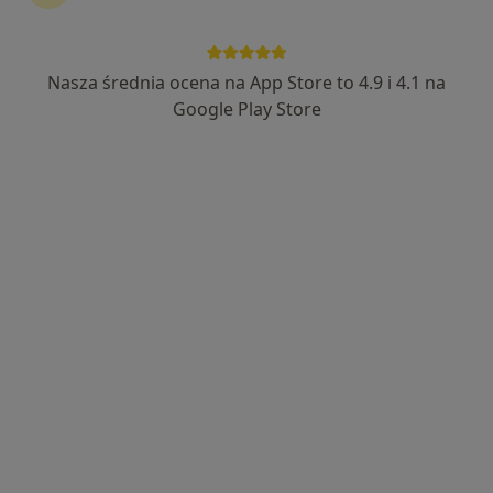
Nasza średnia ocena na App Store to 4.9 i 4.1 na
lek. dent. Ali Aboud
Google Play Store
·
Więcej
W trakcie specjalizacji (Chirurg stomatologiczny)
26 opinii
Wojska Polskiego 12, Sosnowiec
•
Mapa
Centrum Medyczne LUX MED Stomatologia Sosnowiec - Wojska Polskiego 12
Konsultacja chirurga szczękowego
od 250 zł
Specjalista nie oferuje umawiania online pod tym adresem.
Poproś o wizytę