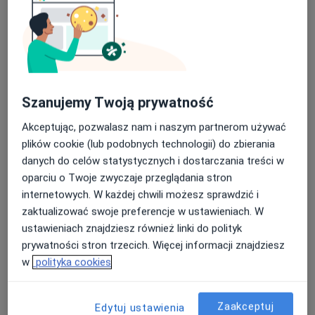
lek. dent. Kamila Wnuk-Zagalak
·
Więcej
Stomatolog
31 opinii
Szanujemy Twoją prywatność
Generała Stefana Grota-Roweckiego 52, Sosnowiec
•
Mapa
NZOZ Udente Marta Galik
Akceptując, pozwalasz nam i naszym partnerom używać
Konsultacja protetyczna
200 zł
plików cookie (lub podobnych technologii) do zbierania
danych do celów statystycznych i dostarczania treści w
Specjalista nie oferuje umawiania online pod tym adresem.
oparciu o Twoje zwyczaje przeglądania stron
Poproś o wizytę
internetowych. W każdej chwili możesz sprawdzić i
zaktualizować swoje preferencje w ustawieniach. W
ustawieniach znajdziesz również linki do polityk
prywatności stron trzecich. Więcej informacji znajdziesz
w
polityka cookies
Zaakceptuj
Edytuj ustawienia