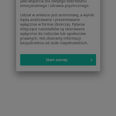
jako wsparcia dla swojego dobrostanu
emocjonalnego i zdrowia psychicznego.
Schorzenia w Sosnowcu
Udział w ankiecie jest anonimowy, a wyniki
Próchnica w Sosnowcu
będą analizowane i prezentowane
wyłącznie w formie zbiorczej. Pytania
Ból zęba w Sosnowcu
dotyczące nastolatków są skierowane
wyłącznie do rodziców lub opiekunów
Braki zębowe w Sosnowcu
prawnych. Nie zbieramy informacji
bezpośrednio od osób niepełnoletnich.
Nadwrażliwość zębów w Sosnowcu
Choroby miazgi w Sosnowcu
Start survey
Więcej (15)
Więcej w kategorii: Schorzenia w Sosnowcu
Strona Główna
Choroby
Urazy Zębów
Zmień miasto
Sosnowiec
Zmień miasto