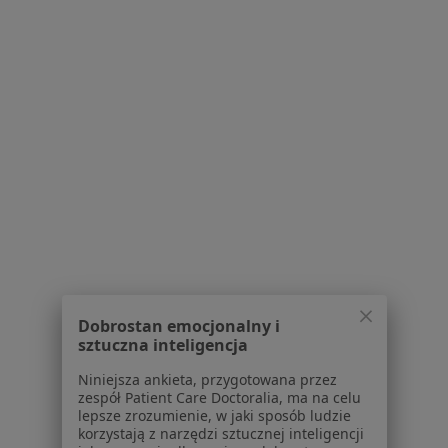
Pokaż profil
1
2
3
Powiązane wyszukiwania
W pobliżu Sosnowca
Urazy zębów w Katowicach
Urazy zębów w Gliwicach
Urazy zębów w Tychach
Dobrostan emocjonalny i
Urazy zębów w Bytomiu
sztuczna inteligencja
Urazy zębów w Zabrzu
Niniejsza ankieta, przygotowana przez
zespół Patient Care Doctoralia, ma na celu
Więcej (14)
lepsze zrozumienie, w jaki sposób ludzie
korzystają z narzędzi sztucznej inteligencji
Więcej w kategorii: W pobliżu Sosnowca