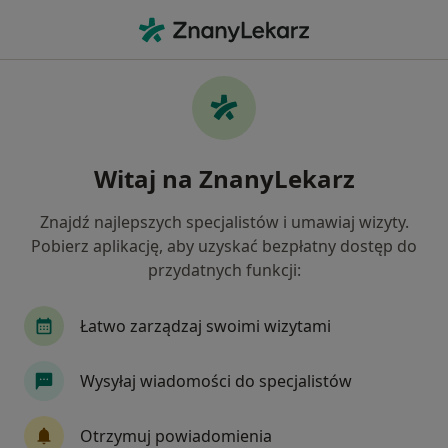
Me
Urazy Zębów • Sosnowiec, śląskie
Filtry
• 1
Ubezpieczenie
Map
Urazy zębów specjaliści w Sosnowcu
Witaj na ZnanyLekarz
Jak działają wyniki wyszukiwania
Znajdź najlepszych specjalistów i umawiaj wizyty.
Pobierz aplikację, aby uzyskać bezpłatny dostęp do
Jakiego specjalisty szukasz?
przydatnych funkcji:
Stomatolog
Protetyk stomatologiczny
Ch
Łatwo zarządzaj swoimi wizytami
Wysyłaj wiadomości do specjalistów
Otrzymuj powiadomienia