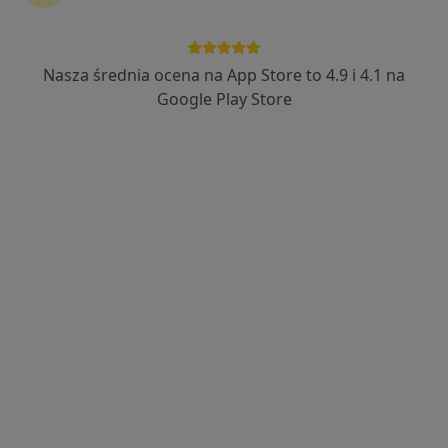
Nasza średnia ocena na App Store to 4.9 i 4.1 na
lek. dent. Jakub Bąba
Google Play Store
·
Więcej
Stomatolog
31 opinii
Generała Stefana Grota-Roweckiego 52, Sosnowiec
•
Mapa
NZOZ Udente Marta Galik
Konsultacja protetyczna
od 200 zł
Specjalista nie oferuje umawiania online pod tym adresem.
Poproś o wizytę