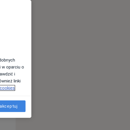
odobnych
i w oparciu o
awdzić i
Wt,
Śr,
Czw,
wnież linki
11 Sie
12 Sie
13 Sie
 cookies
akceptuj