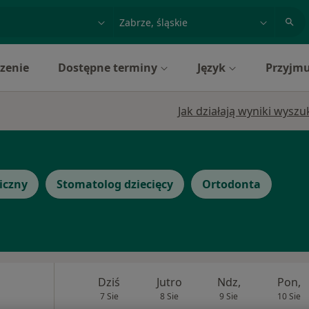
acja, badanie lub nazwisko
miasto lub dzielnica
zenie
Dostępne terminy
Język
Przyjmu
Jak działają wyniki wysz
iczny
Stomatolog dziecięcy
Ortodonta
Dziś
Jutro
Ndz,
Pon,
7 Sie
8 Sie
9 Sie
10 Sie