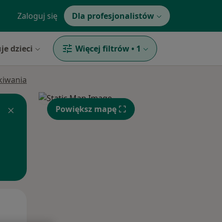
Zaloguj się
Dla profesjonalistów
je dzieci
Więcej filtrów
•
1
ukiwania
Powiększ mapę
Wt,
Śr,
Czw,
11 Sie
12 Sie
13 Sie