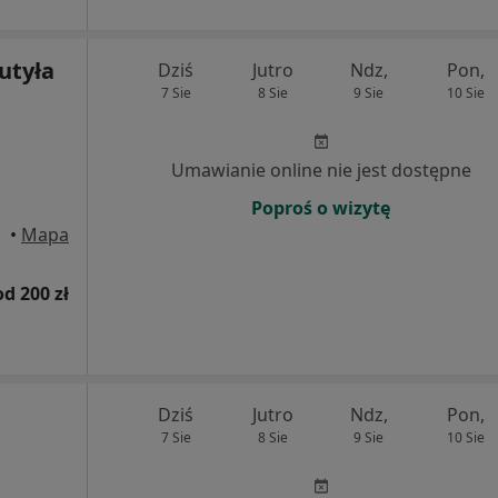
Kutyła
Dziś
Jutro
Ndz,
Pon,
7 Sie
8 Sie
9 Sie
10 Sie
Umawianie online nie jest dostępne
Poproś o wizytę
ąska
•
Mapa
od 200 zł
Dziś
Jutro
Ndz,
Pon,
7 Sie
8 Sie
9 Sie
10 Sie