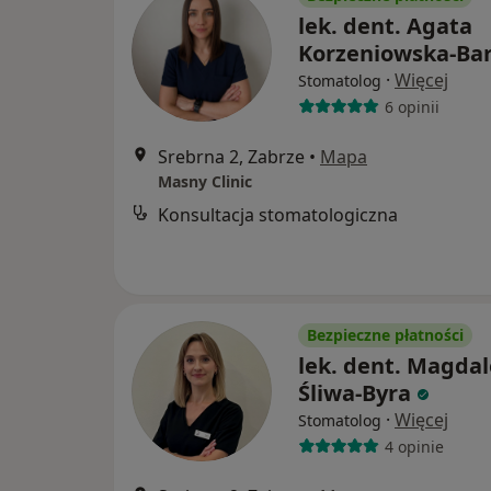
lek. dent. Agata
Korzeniowska-Bar
·
Więcej
Stomatolog
6 opinii
Srebrna 2, Zabrze
•
Mapa
Masny Clinic
Konsultacja stomatologiczna
Bezpieczne płatności
lek. dent. Magda
Śliwa-Byra
·
Więcej
Stomatolog
4 opinie