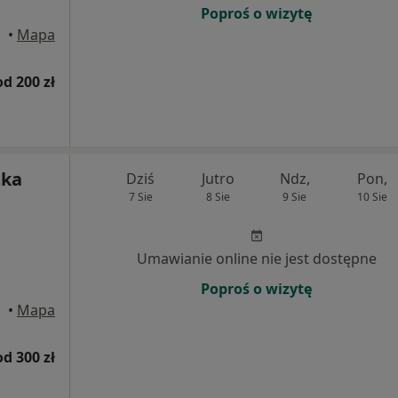
Poproś o wizytę
ąska
•
Mapa
od 200 zł
zka
Dziś
Jutro
Ndz,
Pon,
7 Sie
8 Sie
9 Sie
10 Sie
Umawianie online nie jest dostępne
Poproś o wizytę
ąska
•
Mapa
od 300 zł