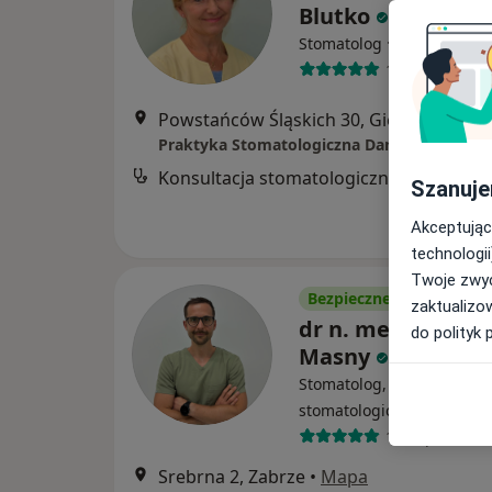
Blutko
·
Więcej
Stomatolog
131 opinii
Powstańców Śląskich 30, Gierałtowice
•
Praktyka Stomatologiczna Danuta Blutko
Konsultacja stomatologiczna
Szanuje
Akceptując
technologii
Twoje zwyc
Bezpieczne płatności
zaktualizo
dr n. med. Maciej
do polityk 
Masny
Stomatolog, Protetyk
·
Więcej
stomatologiczny
172 opinie
Srebrna 2, Zabrze
•
Mapa