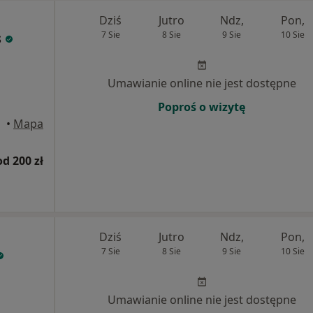
Dziś
Jutro
Ndz,
Pon,
s
7 Sie
8 Sie
9 Sie
10 Sie
Umawianie online nie jest dostępne
Poproś o wizytę
ąska
•
Mapa
od 200 zł
Dziś
Jutro
Ndz,
Pon,
7 Sie
8 Sie
9 Sie
10 Sie
Umawianie online nie jest dostępne