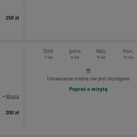
250 zł
Dziś
Jutro
Ndz,
Pon,
7 Sie
8 Sie
9 Sie
10 Sie
Umawianie online nie jest dostępne
Poproś o wizytę
ąska
•
Mapa
200 zł