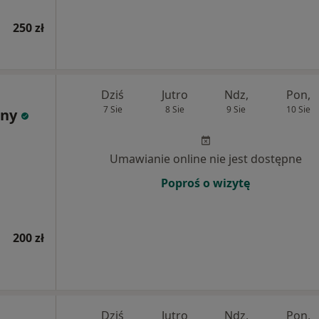
250 zł
Dziś
Jutro
Ndz,
Pon,
7 Sie
8 Sie
9 Sie
10 Sie
żny
Umawianie online nie jest dostępne
Poproś o wizytę
200 zł
Dziś
Jutro
Ndz,
Pon,