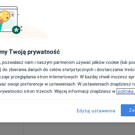
Umawianie online nie jest dostępne
Poproś o wizytę
Mapa
od 50 zł
my Twoją prywatność
, pozwalasz nam i naszym partnerom używać plików cookie (lub p
) do zbierania danych do celów statystycznych i dostarczania treśc
zaje przeglądania stron internetowych. W każdej chwili możesz spr
Dziś
Jutro
Ndz,
Pon,
wać swoje preferencje w ustawieniach. W ustawieniach znajdziesz ró
7 Sie
8 Sie
9 Sie
10 Sie
prywatności stron trzecich. Więcej informacji znajdziesz w
polityka
Umawianie online nie jest dostępne
Za
Edytuj ustawienia
Poproś o wizytę