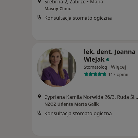
Srebrna 2, Zabrze
•
Mapa
Masny Clinic
Konsultacja stomatologiczna
lek. dent. Joanna
Wiejak
·
Więcej
Stomatolog
117 opinii
Cypriana Kamila Norwida 26/3, Ruda Śl
NZOZ Udente Marta Galik
Konsultacja stomatologiczna