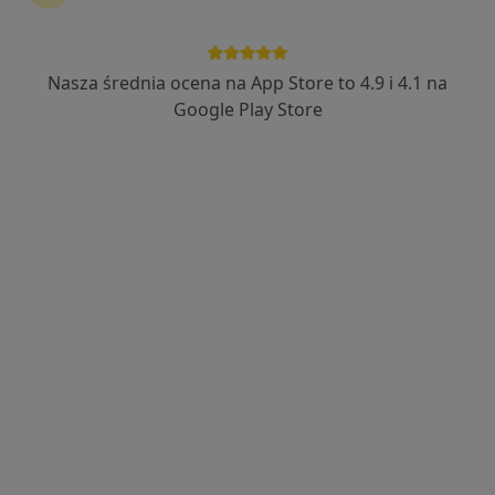
Nasza średnia ocena na App Store to 4.9 i 4.1 na
Bezpieczne płatności
Google Play Store
dr n. med. Maciej Masny
·
Więcej
Stomatolog, Protetyk stomatologiczny
172 opinie
Srebrna 2, Zabrze
•
Mapa
Masny Clinic
Konsultacja protetyczna
250 zł
Specjalista nie oferuje umawiania online pod tym adresem.
Poproś o wizytę