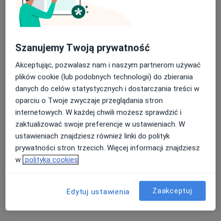
Brak dostępnych specjalistów z wolnymi terminami w tym centrum medycznym.
Pokaż profil
Szanujemy Twoją prywatność
Akceptując, pozwalasz nam i naszym partnerom używać
plików cookie (lub podobnych technologii) do zbierania
danych do celów statystycznych i dostarczania treści w
oparciu o Twoje zwyczaje przeglądania stron
internetowych. W każdej chwili możesz sprawdzić i
zaktualizować swoje preferencje w ustawieniach. W
ustawieniach znajdziesz również linki do polityk
lek. dent. Daria Zatorska
prywatności stron trzecich. Więcej informacji znajdziesz
·
Więcej
Stomatolog
w
polityka cookies
1 opinia
Kondratowicza 1C, Zabrze
•
Mapa
Zaakceptuj
Edytuj ustawienia
REVITAMED Sp. z o.o.
Chirurgia stomatologiczna
od 300 zł