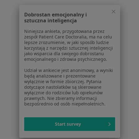
Ruchomość zębów w Rybniku
Dobrostan emocjonalny i
Ruchomość zębów w Tychach
sztuczna inteligencja
Więcej (14)
Niniejsza ankieta, przygotowana przez
Więcej w kategorii: W pobliżu Zabrza
zespół Patient Care Doctoralia, ma na celu
lepsze zrozumienie, w jaki sposób ludzie
Schorzenia w Zabrzu
korzystają z narzędzi sztucznej inteligencji
jako wsparcia dla swojego dobrostanu
Próchnica w Zabrzu
emocjonalnego i zdrowia psychicznego.
Ból zęba w Zabrzu
Udział w ankiecie jest anonimowy, a wyniki
będą analizowane i prezentowane
Braki zębowe w Zabrzu
wyłącznie w formie zbiorczej. Pytania
dotyczące nastolatków są skierowane
Choroby miazgi w Zabrzu
wyłącznie do rodziców lub opiekunów
prawnych. Nie zbieramy informacji
Nadwrażliwość zębów w Zabrzu
bezpośrednio od osób niepełnoletnich.
Więcej (15)
Więcej w kategorii: Schorzenia w Zabrzu
Start survey