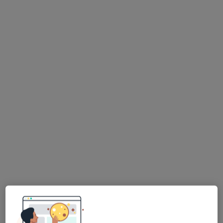
Bezpieczne płatności
Masny Clinic
Alergologia, Chirurgia stomatologiczna, Higienistyka
·
Więcej
stomatologiczna
6 opinii
Srebrna 2, Zabrze
•
Mapa
Konsultacja protetyczna
250 zł
Pokaż więcej usług
dr n. med. Maciej
lek. dent. Agata
lek. dent. Magdalena
Masny
Korzeniowska-
Śliwa-Byra
stomatolog
Barszcz
stomatolog
stomatolog