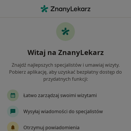
Me
Ruchomość Zębów • Zabrze, śląskie
Filtry
• 1
Ubezpieczenie
Map
Ruchomość zębów specjaliści w Zabrzu
Witaj na ZnanyLekarz
Jak działają wyniki wyszukiwania
Znajdź najlepszych specjalistów i umawiaj wizyty.
Pobierz aplikację, aby uzyskać bezpłatny dostęp do
Jakiego specjalisty szukasz?
przydatnych funkcji:
Stomatolog
Protetyk stomatologiczny
St
Łatwo zarządzaj swoimi wizytami
Wysyłaj wiadomości do specjalistów
Otrzymuj powiadomienia