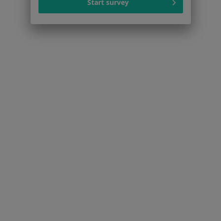
Start survey
Strona Główna
Choroby
Stany Pourazowe
Zmień miasto
Opole
Zmień miasto
Serwis
Regulamin
Polityka prywatności pacjentów
Polityka prywatności profesjonalistów
Polityka prywatności dla profesjonalistów, których
dane pozyskaliśmy samodzielnie
Polityka cookies
Jak działają wyniki wyszukiwania
Dostępność