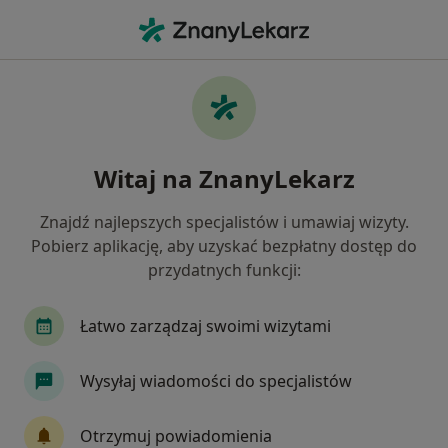
Me
Stany Pourazowe • Opole, opolskie
Filtry
• 1
Ubezpieczenie
Map
Stany pourazowe specjaliści w Opolu
Witaj na ZnanyLekarz
Jak działają wyniki wyszukiwania
Znajdź najlepszych specjalistów i umawiaj wizyty.
Pobierz aplikację, aby uzyskać bezpłatny dostęp do
Jakiego specjalisty szukasz?
przydatnych funkcji:
Fizjoterapeuta
Ortopeda
Stomatolog
Łatwo zarządzaj swoimi wizytami
Wysyłaj wiadomości do specjalistów
Otrzymuj powiadomienia