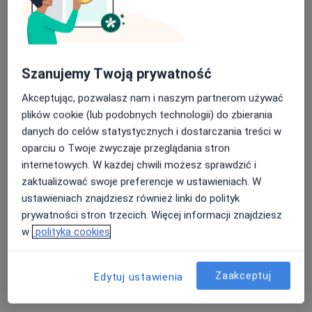
mgr Bartosz Nazimek
Szanujemy Twoją prywatność
·
Więcej
Fizjoterapeuta
19 opinii
Akceptując, pozwalasz nam i naszym partnerom używać
plików cookie (lub podobnych technologii) do zbierania
Księdza Hugona Kołłątaja 5c/13, Opole
•
Mapa
danych do celów statystycznych i dostarczania treści w
Centrum Małoinwazyjnej Chirurgii Kręgosłupa i Nerwów Obwodowych Łątka i Partnerzy - Lekarze Neurochirurdzy Sp.P.
oparciu o Twoje zwyczaje przeglądania stron
Konsultacja fizjoterapeutyczna
Brak ceny
internetowych. W każdej chwili możesz sprawdzić i
Specjalista nie oferuje umawiania online pod tym adresem.
zaktualizować swoje preferencje w ustawieniach. W
ustawieniach znajdziesz również linki do polityk
Poproś o wizytę
prywatności stron trzecich. Więcej informacji znajdziesz
w
polityka cookies
Zaakceptuj
Edytuj ustawienia