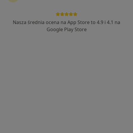
Nasza średnia ocena na App Store to 4.9 i 4.1 na
mgr Leszek Czakiert
Google Play Store
·
Więcej
Fizjoterapeuta
25 opinii
Oleska 97, Opole
•
Mapa
Centrum Medyczne na Dobre i Na Złe (Klinika Silesia)
Konsultacja fizjoterapeutyczna
150 zł
Specjalista nie oferuje umawiania online pod tym adresem.
Poproś o wizytę