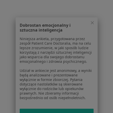
Stany pourazowe w Nysie
Stany pourazowe w Strzelcach Opolskich
Stany pourazowe w Krapkowicach
Dobrostan emocjonalny i
Stany pourazowe w Namysłowie
sztuczna inteligencja
Więcej (10)
Niniejsza ankieta, przygotowana przez
Więcej w kategorii: W pobliżu Opola
zespół Patient Care Doctoralia, ma na celu
lepsze zrozumienie, w jaki sposób ludzie
korzystają z narzędzi sztucznej inteligencji
Schorzenia w Opolu
jako wsparcia dla swojego dobrostanu
Próchnica w Opolu
emocjonalnego i zdrowia psychicznego.
Ból zęba w Opolu
Udział w ankiecie jest anonimowy, a wyniki
będą analizowane i prezentowane
Choroby miazgi w Opolu
wyłącznie w formie zbiorczej. Pytania
dotyczące nastolatków są skierowane
Braki zębowe w Opolu
wyłącznie do rodziców lub opiekunów
prawnych. Nie zbieramy informacji
Nadwrażliwość zębów w Opolu
bezpośrednio od osób niepełnoletnich.
Więcej (15)
Więcej w kategorii: Schorzenia w Opolu