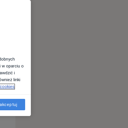
odobnych
i w oparciu o
awdzić i
Wt,
Śr,
Czw,
wnież linki
11 Sie
12 Sie
13 Sie
 cookies
akceptuj