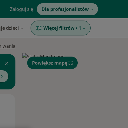
Zaloguj się
Dla profesjonalistów
je dzieci
Więcej filtrów
•
1
ukiwania
Powiększ mapę
Wt,
Śr,
Czw,
11 Sie
12 Sie
13 Sie