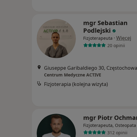
mgr Sebastian
Podlejski
·
Więcej
Fizjoterapeuta
20 opinii
Giuseppe Garibaldiego 30, Częstochow
Centrum Medyczne ACTIVE
Fizjoterapia (kolejna wizyta)
mgr Piotr Ochma
Fizjoterapeuta, Osteopata
312 opinii