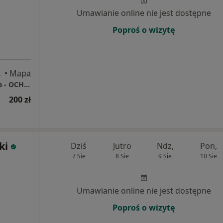
Umawianie online nie jest dostępne
Poproś o wizytę
stochowa
•
Mapa
Częstochowskie Centrum Terapii Kręgosłupa - OCHMED
200 zł
ki
Dziś
Jutro
Ndz,
Pon,
7 Sie
8 Sie
9 Sie
10 Sie
Umawianie online nie jest dostępne
Poproś o wizytę