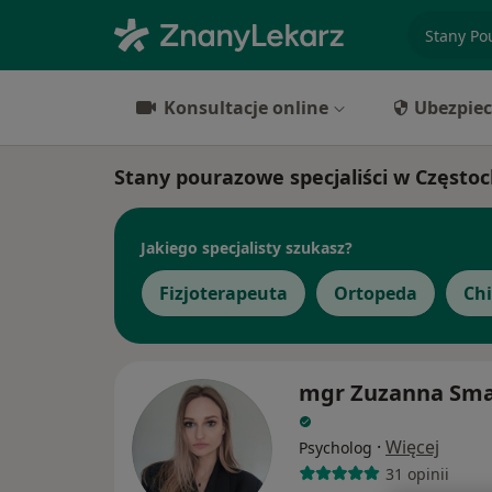
specjaliz
Konsultacje online
Ubezpiec
Stany pourazowe specjaliści w Często
Jakiego specjalisty szukasz?
Fizjoterapeuta
Ortopeda
Ch
mgr Zuzanna Sm
·
Więcej
Psycholog
31 opinii