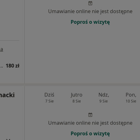
Umawianie online nie jest dostępne
Poproś o wizytę
a
a fizjoterapeutyczna (kolejna wizyta)
180 zł
nacki
Dziś
Jutro
Ndz,
Pon,
7 Sie
8 Sie
9 Sie
10 Sie
Umawianie online nie jest dostępne
Poproś o wizytę