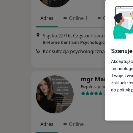
Adres
Online 1
Online 2
Śląska 22/16, Częstochowa
•
Mapa
G-Home Centrum Psychologiczno-Medyczne
Szanuje
Konsultacja psychologiczna online
Akceptując
technologii
Twoje zwyc
mgr Mariola Zieli
zaktualizo
·
Więcej
Fizjoterapeuta
do polityk 
426 opinii
Adres
Online