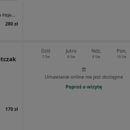
Centrum Fizjoterapii I Zdrowia Psychicznego FizjoNatura Mariola Zielińska
280 zł
Dziś
Jutro
Ndz,
Pon,
7 Sie
8 Sie
9 Sie
10 Sie
tczak
Umawianie online nie jest dostępne
Poproś o wizytę
170 zł