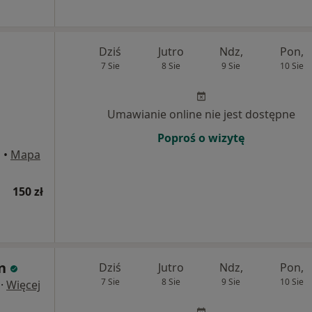
Dziś
Jutro
Ndz,
Pon,
7 Sie
8 Sie
9 Sie
10 Sie
Umawianie online nie jest dostępne
Poproś o wizytę
a
•
Mapa
150 zł
n
Dziś
Jutro
Ndz,
Pon,
7 Sie
8 Sie
9 Sie
10 Sie
·
Więcej