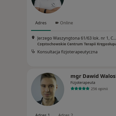
Adres
Online
Jerzego Waszyngtona 61/63 lok. nr 1, Czę
Konsultacja fizjoterapeutyczna
mgr Dawid Walos
Fizjoterapeuta
256 opinii
Adres 1
Adres 2