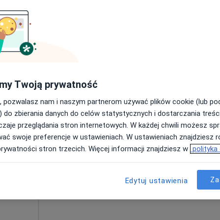
Poproś o wizytę
Online 3
 2
my Twoją prywatność
230 zł
, pozwalasz nam i naszym partnerom używać plików cookie (lub p
) do zbierania danych do celów statystycznych i dostarczania treśc
zaje przeglądania stron internetowych. W każdej chwili możesz spr
nska
Dziś
Jutro
Ndz,
Pon,
wać swoje preferencje w ustawieniach. W ustawieniach znajdziesz ró
7 Sie
8 Sie
9 Sie
10 Sie
prywatności stron trzecich. Więcej informacji znajdziesz w
polityka
Umawianie online nie jest dostępne
Za
Edytuj ustawienia
Poproś o wizytę