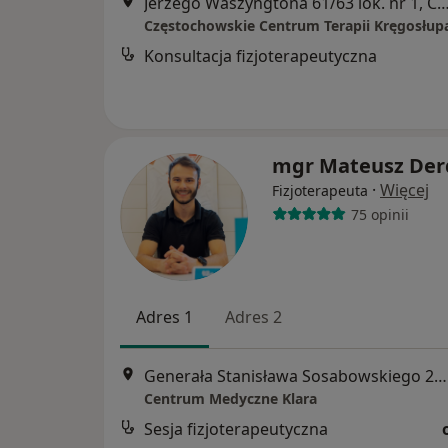
Jerzego Waszyngtona 61/63 lok. nr 1, Czę
Konsultacja fizjoterapeutyczna
mgr Mateusz Der
·
Więcej
Fizjoterapeuta
75 opinii
Adres 1
Adres 2
Generała Stanisława Sosabowskiego 21, Częstochowa
Centrum Medyczne Klara
Sesja fizjoterapeutyczna