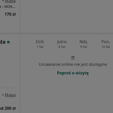
stochowa
•
Mapa
Częstochowskie Centrum Terapii Kręgosłupa - OCHMED
170 zł
da
Dziś
Jutro
Ndz,
Pon,
7 Sie
8 Sie
9 Sie
10 Sie
Umawianie online nie jest dostępne
Poproś o wizytę
•
Mapa
od 200 zł