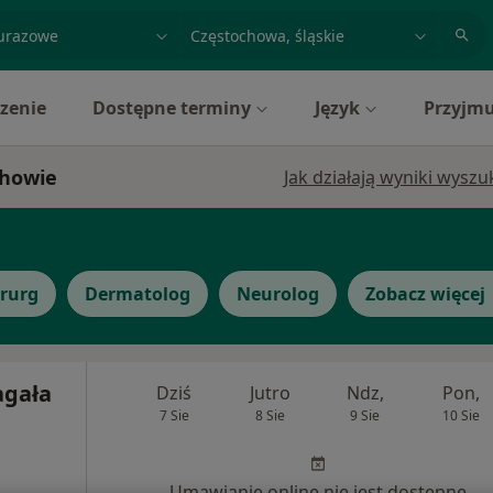
acja, badanie lub nazwisko
miasto lub dzielnica
zenie
Dostępne terminy
Język
Przyjmu
chowie
Jak działają wyniki wysz
irurg
Dermatolog
Neurolog
Zobacz więcej
agała
Dziś
Jutro
Ndz,
Pon,
7 Sie
8 Sie
9 Sie
10 Sie
Umawianie online nie jest dostępne