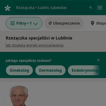
Me
Rzeżączka • Lublin, lubelskie
Filtry
• 1
Ubezpieczenie
Map
Rzeżączka specjaliści w Lublinie
Jak działają wyniki wyszukiwania
Jakiego specjalisty szukasz?
Ginekolog
Dermatolog
Endokrynolog