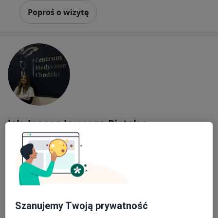
Poproś o wizytę
lek. Joanna Jamroga-Piątek
·
Więcej
Dermatolog
14 opinii
Adres 1
Adres 2
Adres 3
Chodźki 17, Lublin
•
Mapa
Szanujemy Twoją prywatność
Centrum Medyczne Chodźki - NOWE Prywatne Specjalistyczne Gabinety Lekarskie