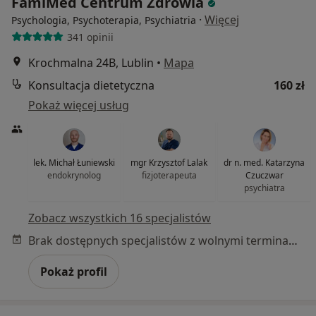
FamiMed Centrum Zdrowia
·
Więcej
Psychologia, Psychoterapia, Psychiatria
341 opinii
Krochmalna 24B, Lublin
•
Mapa
Konsultacja dietetyczna
160 zł
Pokaż więcej usług
lek. Michał Łuniewski
mgr Krzysztof Lalak
dr n. med. Katarzyna
endokrynolog
fizjoterapeuta
Czuczwar
psychiatra
Zobacz wszystkich 16 specjalistów
Brak dostępnych specjalistów z wolnymi terminami w tym centrum medycznym.
Pokaż profil