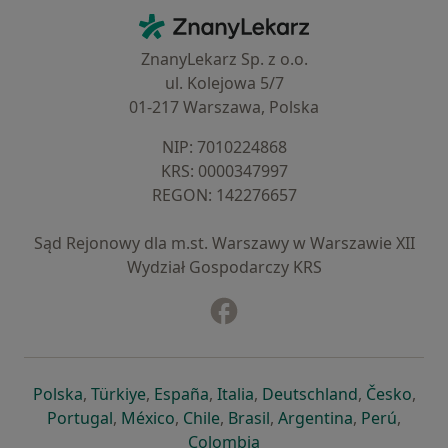
Kontakt
ZnanyLekarz - Strona główna
ZnanyLekarz Sp. z o.o.
ul. Kolejowa 5/7
01-217 Warszawa, Polska
NIP: ⁠7010224868
KRS: ⁠0000347997
REGON: ⁠142276657
Sąd Rejonowy dla m.st. Warszawy w Warszawie XII
Wydział Gospodarczy KRS
Facebook
otwiera się w nowej karcie
otwiera się w nowej karcie
otwiera się w nowej karcie
otwiera się w nowej karcie
otwiera się w nowej karci
otwiera się
otwi
Polska
,
Türkiye
,
España
,
Italia
,
Deutschland
,
Česko
,
otwiera się w nowej karcie
otwiera się w nowej karcie
otwiera się w nowej karcie
otwiera się w nowej kar
otwiera się 
otwier
Portugal
,
México
,
Chile
,
Brasil
,
Argentina
,
Perú
,
otwiera się w nowej karc
Colombia