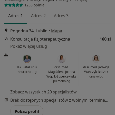
1233 opinie
Adres 1
Adres 2
Adres 3
Pogodna 34, Lublin
•
Mapa
Konsultacja fizjoterapeutyczna
160 zł
Pokaż więcej usług
lek. Rafał Kruk
dr n. med.
dr n. med. Jadwiga
neurochirurg
Magdalena Joanna
Wańczyk-Baszak
Wójcik-Superczyńska
ginekolog
pulmonolog
Zobacz wszystkich 20 specjalistów
Brak dostępnych specjalistów z wolnymi terminami w tym centrum medycznym.
Pokaż profil