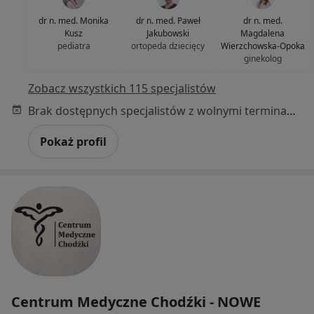
dr n. med. Monika
dr n. med. Paweł
dr n. med.
Kusz
Jakubowski
Magdalena
pediatra
ortopeda dziecięcy
Wierzchowska-Opoka
ginekolog
Zobacz wszystkich 115 specjalistów
Brak dostępnych specjalistów z wolnymi terminami w tym centrum medycznym.
Pokaż profil
Centrum Medyczne Chodźki - NOWE