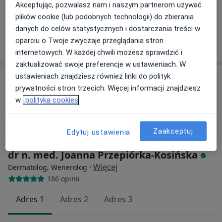
Konsultacja dermatologiczna
250 zł
Akceptując, pozwalasz nam i naszym partnerom używać
plików cookie (lub podobnych technologii) do zbierania
Specjalista nie oferuje umawiania online pod tym adresem.
danych do celów statystycznych i dostarczania treści w
Poproś o wizytę
oparciu o Twoje zwyczaje przeglądania stron
internetowych. W każdej chwili możesz sprawdzić i
zaktualizować swoje preferencje w ustawieniach. W
ustawieniach znajdziesz również linki do polityk
prywatności stron trzecich. Więcej informacji znajdziesz
w
polityka cookies
Zaakceptuj
Edytuj ustawienia
dr n. med. Joanna Przepiórka-Kosińska
·
Więcej
Dermatolog, Wenerolog
186 opinii
Adres 1
Adres 2
Adres 3