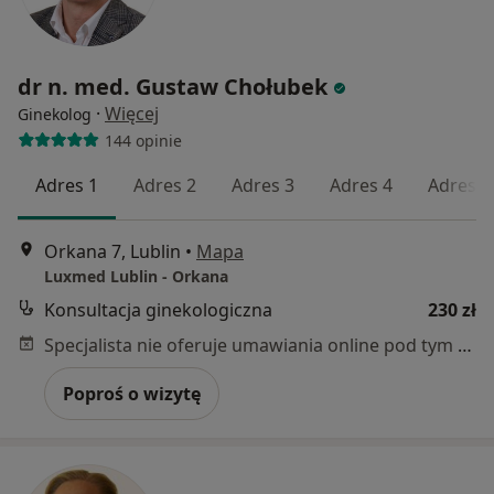
dr n. med. Gustaw Chołubek
·
Więcej
Ginekolog
144 opinie
Adres 1
Adres 2
Adres 3
Adres 4
Adres 5
Orkana 7, Lublin
•
Mapa
Luxmed Lublin - Orkana
Konsultacja ginekologiczna
230 zł
Specjalista nie oferuje umawiania online pod tym adresem.
Poproś o wizytę