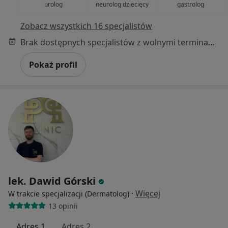
urolog
neurolog dziecięcy
gastrolog
Zobacz wszystkich 16 specjalistów
Brak dostępnych specjalistów z wolnymi terminami w tym centrum medycznym.
Pokaż profil
lek. Dawid Górski
·
Więcej
W trakcie specjalizacji (Dermatolog)
13 opinii
Adres 1
Adres 2