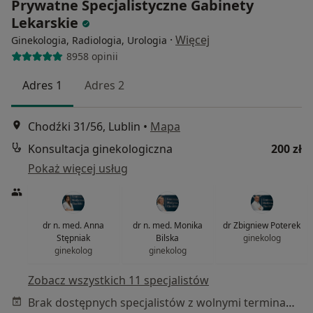
Prywatne Specjalistyczne Gabinety
Lekarskie
·
Więcej
Ginekologia, Radiologia, Urologia
8958 opinii
Adres 1
Adres 2
Chodźki 31/56, Lublin
•
Mapa
Konsultacja ginekologiczna
200 zł
Pokaż więcej usług
dr n. med. Anna
dr n. med. Monika
dr Zbigniew Poterek
Stępniak
Bilska
ginekolog
ginekolog
ginekolog
Zobacz wszystkich 11 specjalistów
Brak dostępnych specjalistów z wolnymi terminami w tym centrum medycznym.