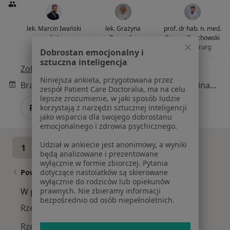
lek. Marcin Iwański
lek. Grażyna
prof. dr hab. n. med.
radiolog
Bernacka
Cezary Grochowski
laryngolog
neurochirurg
Dobrostan emocjonalny i
sztuczna inteligencja
Zobacz wszystkich 15 specjalistów
Niniejsza ankieta, przygotowana przez
Brak dostępnych specjalistów z wolnymi terminami w tym centrum medycznym.
zespół Patient Care Doctoralia, ma na celu
lepsze zrozumienie, w jaki sposób ludzie
Pokaż profil
korzystają z narzędzi sztucznej inteligencji
jako wsparcia dla swojego dobrostanu
emocjonalnego i zdrowia psychicznego.
Udział w ankiecie jest anonimowy, a wyniki
1
2
3
będą analizowane i prezentowane
wyłącznie w formie zbiorczej. Pytania
Powiązane wyszukiwania
dotyczące nastolatków są skierowane
wyłącznie do rodziców lub opiekunów
W pobliżu Lublina
prawnych. Nie zbieramy informacji
bezpośrednio od osób niepełnoletnich.
Rzeżączka w Świdniku
Rzeżączka w Niemcach