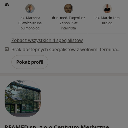
lek. Marzena
dr n. med. Eugeniusz
lek. Marcin Łata
Bilewicz-Krupa
Zenon Piłat
urolog
pulmonolog
internista
Zobacz wszystkich 4 specjalistów
Brak dostępnych specjalistów z wolnymi terminami w tym centrum medycznym.
Pokaż profil
REAMED sp. z o.o Centrum Medyczne