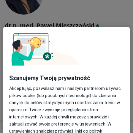
dr n. med. Paweł Mieszczański
·
Więcej
Chirurg, Proktolog
20 opinii
Adres 1
Adres 2
ul. Panewnicka 201/1, Katowice
•
Mapa
Centrum Medyczne Salvia
Szanujemy Twoją prywatność
Konsultacja chirurgiczna
200 zł
Akceptując, pozwalasz nam i naszym partnerom używać
Specjalista nie oferuje umawiania online pod tym adresem.
plików cookie (lub podobnych technologii) do zbierania
danych do celów statystycznych i dostarczania treści w
Poproś o wizytę
oparciu o Twoje zwyczaje przeglądania stron
internetowych. W każdej chwili możesz sprawdzić i
zaktualizować swoje preferencje w ustawieniach. W
ustawieniach znajdziesz również linki do polityk