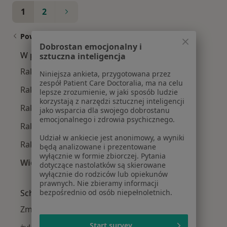
1
2
Powiązane wyszukiwania
Dobrostan emocjonalny i
W pobliżu Łazisk Górnych
sztuczna inteligencja
Rak jelita grubego w Katowicach
Niniejsza ankieta, przygotowana przez
zespół Patient Care Doctoralia, ma na celu
Rak jelita grubego w Gliwicach
lepsze zrozumienie, w jaki sposób ludzie
korzystają z narzędzi sztucznej inteligencji
Rak jelita grubego w Sosnowcu
jako wsparcia dla swojego dobrostanu
emocjonalnego i zdrowia psychicznego.
Rak jelita grubego w Bielsku-Białej
Udział w ankiecie jest anonimowy, a wyniki
Rak jelita grubego w Chorzowie
będą analizowane i prezentowane
wyłącznie w formie zbiorczej. Pytania
Więcej (14)
dotyczące nastolatków są skierowane
Więcej w kategorii: W pobliżu Łazisk Górnych
wyłącznie do rodziców lub opiekunów
prawnych. Nie zbieramy informacji
Schorzenia w Łaziskach Górnych
bezpośrednio od osób niepełnoletnich.
Zmiany skórne w Łaziskach Górnych
Start survey