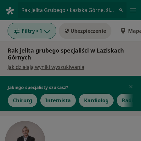
Me
Rak Jelita Grubego • Łaziska Górne, śląskie
Filtry
• 1
Ubezpieczenie
Map
Rak jelita grubego specjaliści w Łaziskach
Górnych
Jak działają wyniki wyszukiwania
Jakiego specjalisty szukasz?
Chirurg
Internista
Kardiolog
Radiol