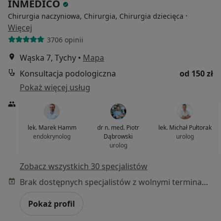
INMEDICO
·
Chirurgia naczyniowa, Chirurgia, Chirurgia dziecięca
Więcej
3706 opinii
Wąska 7, Tychy
•
Mapa
Konsultacja podologiczna
od 150 zł
Pokaż więcej usług
lek. Marek Hamm
dr n. med. Piotr
lek. Michał Pułtorak
endokrynolog
Dąbrowski
urolog
urolog
Zobacz wszystkich 30 specjalistów
Brak dostępnych specjalistów z wolnymi terminami w tym centrum medycznym.
Pokaż profil