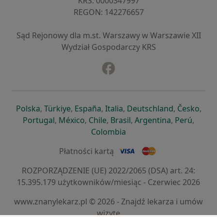
KRS: ⁠0000347997
REGON: ⁠142276657
Sąd Rejonowy dla m.st. Warszawy w Warszawie XII
Wydział Gospodarczy KRS
Facebook
otwiera się w nowej karcie
otwiera się w nowej karcie
otwiera się w nowej karcie
otwiera się w nowej karcie
otwiera się w nowej karci
otwiera się
otwi
Polska
,
Türkiye
,
España
,
Italia
,
Deutschland
,
Česko
,
otwiera się w nowej karcie
otwiera się w nowej karcie
otwiera się w nowej karcie
otwiera się w nowej kar
otwiera się 
otwier
Portugal
,
México
,
Chile
,
Brasil
,
Argentina
,
Perú
,
otwiera się w nowej karc
Colombia
Płatności kartą
ROZPORZĄDZENIE (UE) 2022/2065 (DSA) art. 24:
15.395.179 użytkowników/miesiąc - Czerwiec 2026
www.znanylekarz.pl © 2026 - Znajdź lekarza i umów
wizytę