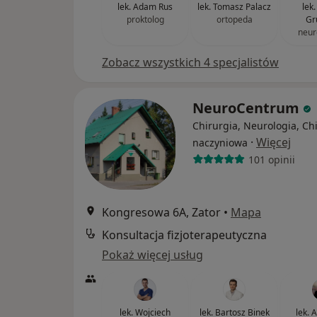
lek. Adam Rus
lek. Tomasz Palacz
lek
proktolog
ortopeda
Gr
neur
Zobacz wszystkich 4 specjalistów
NeuroCentrum
Chirurgia, Neurologia, Ch
·
Więcej
naczyniowa
101 opinii
Kongresowa 6A, Zator
•
Mapa
Konsultacja fizjoterapeutyczna
Pokaż więcej usług
lek. Wojciech
lek. Bartosz Binek
lek. 