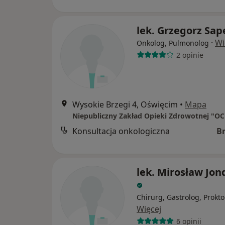
lek. Grzegorz Sap
·
Wi
Onkolog, Pulmonolog
2 opinie
Wysokie Brzegi 4, Oświęcim
•
Mapa
Konsultacja onkologiczna
B
lek. Mirosław Jon
Chirurg, Gastrolog, Prokto
Więcej
6 opinii