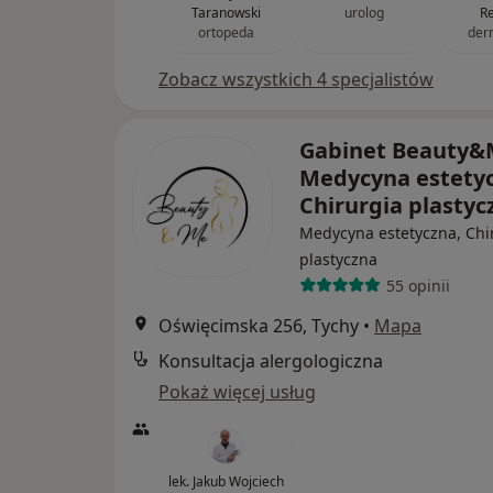
Taranowski
urolog
R
ortopeda
der
Zobacz wszystkich 4 specjalistów
Gabinet Beauty
Medycyna estetyc
Chirurgia plasty
Medycyna estetyczna, Chi
plastyczna
55 opinii
Oświęcimska 256, Tychy
•
Mapa
Konsultacja alergologiczna
Pokaż więcej usług
lek. Jakub Wojciech