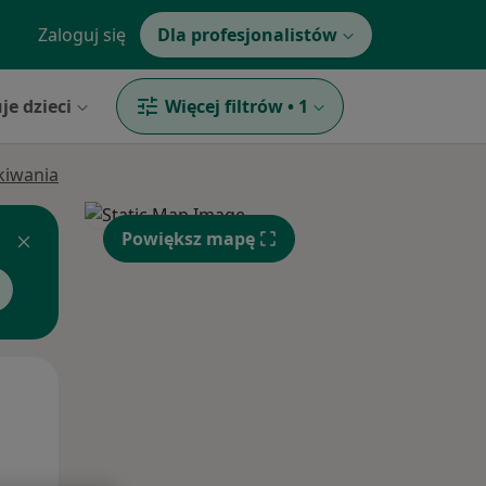
Zaloguj się
Dla profesjonalistów
je dzieci
Więcej filtrów
•
1
ukiwania
Powiększ mapę
Śr,
Czw,
Pt,
12 Sie
13 Sie
14 Sie