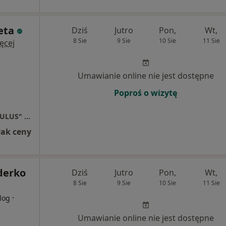
eta
Dziś
Jutro
Pon,
Wt,
8 Sie
9 Sie
10 Sie
11 Sie
ęcej
Umawianie online nie jest dostępne
Poproś o wizytę
Niepubliczny Zakład Opieki Zdrowotnej "OCULUS" Oświęcim
rak ceny
derko
Dziś
Jutro
Pon,
Wt,
8 Sie
9 Sie
10 Sie
11 Sie
·
log
Umawianie online nie jest dostępne