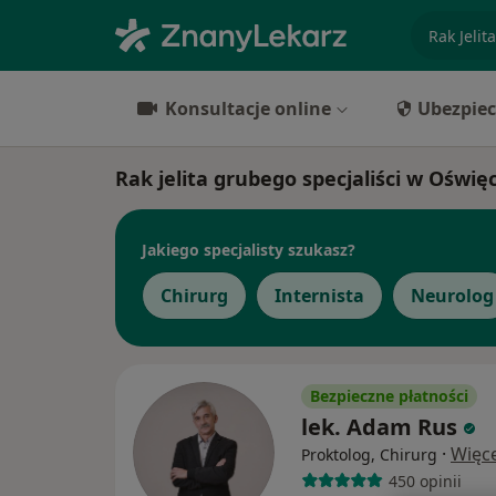
specjaliz
Konsultacje online
Ubezpiec
Rak jelita grubego specjaliści w Oświę
Jakiego specjalisty szukasz?
Chirurg
Internista
Neurolog
Bezpieczne płatności
lek. Adam Rus
·
Więce
Proktolog, Chirurg
450 opinii