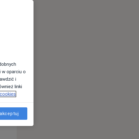
odobnych
i w oparciu o
awdzić i
Śr,
Czw,
Pt,
wnież linki
12 Sie
13 Sie
14 Sie
 cookies
akceptuj