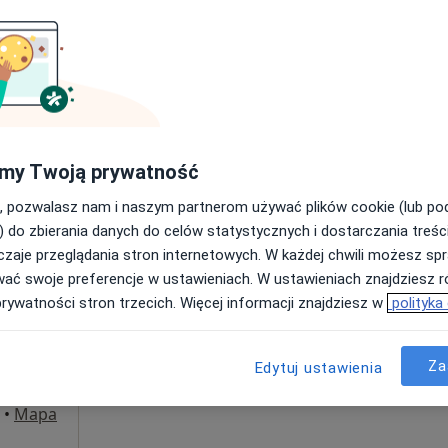
Poproś o wizytę
z o.o.
my Twoją prywatność
250 zł
, pozwalasz nam i naszym partnerom używać plików cookie (lub p
) do zbierania danych do celów statystycznych i dostarczania treśc
zaje przeglądania stron internetowych. W każdej chwili możesz spr
dr.
Dziś
Jutro
Pon,
Wt,
wać swoje preferencje w ustawieniach. W ustawieniach znajdziesz ró
8 Sie
9 Sie
10 Sie
11 Sie
prywatności stron trzecich. Więcej informacji znajdziesz w
polityka
·
ta
Umawianie online nie jest dostępne
Za
Edytuj ustawienia
Poproś o wizytę
•
Mapa