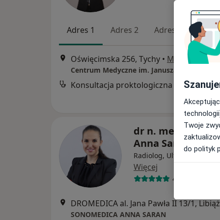
Adres 1
Adres 2
Adres 3
Oświęcimska 256, Tychy
•
Mapa
Centrum Medyczne im. Janusza Mierzwy sp. 
Szanuje
Konsultacja proktologiczna
Akceptując
technologii
Twoje zwyc
dr n. med. i n. o z
zaktualizo
Anna Saran
do polityk 
Radiolog, Ultrasonografis
Więcej
437 opinii
DROMEDICA al. Jana Pawła II 13/1, Libiąż
SONOMEDICA ANNA SARAN