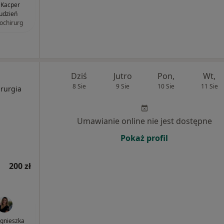
. Kacper
udzień
ochirurg
Dziś
Jutro
Pon,
Wt,
8 Sie
9 Sie
10 Sie
11 Sie
irurgia
Umawianie online nie jest dostępne
Pokaż profil
200 zł
Agnieszka