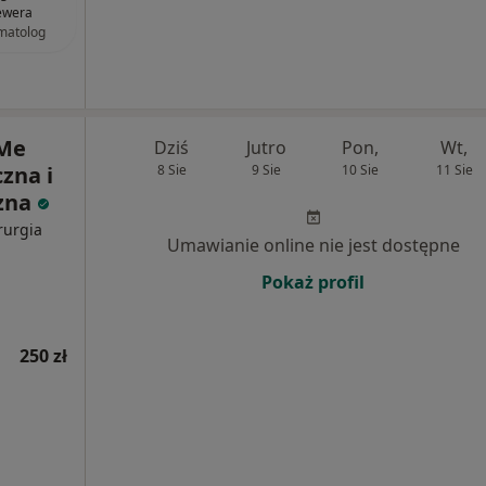
ewera
matolog
&Me
Dziś
Jutro
Pon,
Wt,
zna i
8 Sie
9 Sie
10 Sie
11 Sie
czna
rurgia
Umawianie online nie jest dostępne
Pokaż profil
250 zł