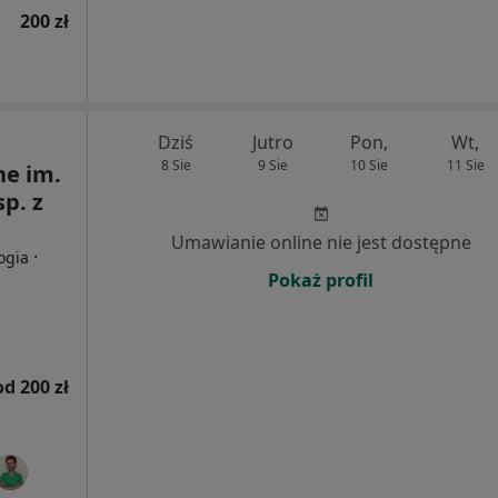
200 zł
Dziś
Jutro
Pon,
Wt,
8 Sie
9 Sie
10 Sie
11 Sie
e im.
p. z
Umawianie online nie jest dostępne
·
ogia
Pokaż profil
od 200 zł