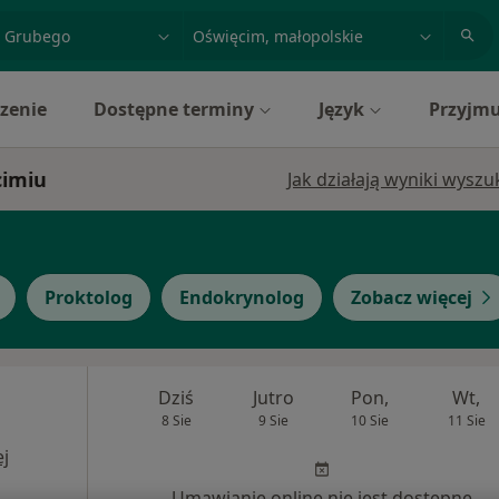
acja, badanie lub nazwisko
miasto lub dzielnica
zenie
Dostępne terminy
Język
Przyjmu
cimiu
Jak działają wyniki wysz
Proktolog
Endokrynolog
Zobacz więcej
Dziś
Jutro
Pon,
Wt,
8 Sie
9 Sie
10 Sie
11 Sie
j
Umawianie online nie jest dostępne