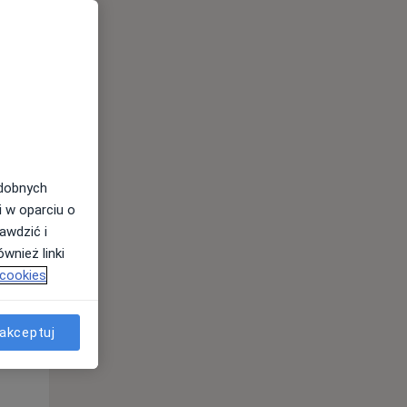
odobnych
i w oparciu o
awdzić i
Pon,
Wt,
Śr,
wnież linki
10 Sie
11 Sie
12 Sie
 cookies
akceptuj