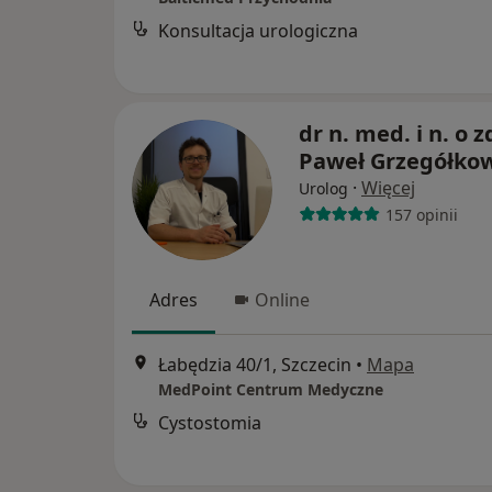
Konsultacja urologiczna
dr n. med. i n. o z
Paweł Grzegółko
·
Więcej
Urolog
157 opinii
Adres
Online
Łabędzia 40/1, Szczecin
•
Mapa
MedPoint Centrum Medyczne
Cystostomia