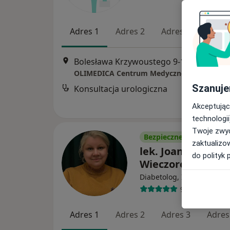
Adres 1
Adres 2
Adres 3
Adres
Bolesława Krzywoustego 9-10 CHR Kupiec 
OLIMEDICA Centrum Medyczne
Szanuje
Konsultacja urologiczna
Akceptując
technologii
Twoje zwyc
Bezpieczne płatności
zaktualizo
lek. Joanna Natal
do polityk 
Wieczorek
·
Wi
Diabetolog, Internista
9 opinii
Adres 1
Adres 2
Adres 3
Adres