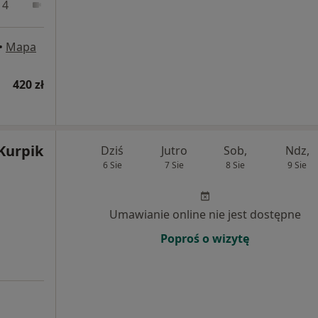
 4
Online
•
Mapa
420 zł
Kurpik
Dziś
Jutro
Sob,
Ndz,
6 Sie
7 Sie
8 Sie
9 Sie
Umawianie online nie jest dostępne
Poproś o wizytę