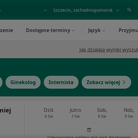
acja, badanie lub nazwisko
miasto lub dzielnica
zenie
Dostępne terminy
Język
Przyjmu
Jak działają wyniki wysz
Ginekolog
Internista
Zobacz więcej
miej
Dziś
Jutro
Sob,
Ndz,
6 Sie
7 Sie
8 Sie
9 Sie
Umawianie online nie jest dostępne