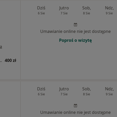
Dziś
Jutro
Sob,
Ndz,
6 Sie
7 Sie
8 Sie
9 Sie
Umawianie online nie jest dostępne
Poproś o wizytę
a
cją do operacji z wykorzystaniem systemu robotowego da Vinci)
400 zł
Dziś
Jutro
Sob,
Ndz,
6 Sie
7 Sie
8 Sie
9 Sie
Umawianie online nie jest dostępne