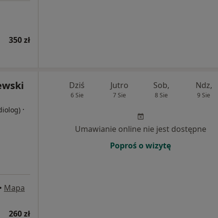
350 zł
ewski
Dziś
Jutro
Sob,
Ndz,
6 Sie
7 Sie
8 Sie
9 Sie
·
diolog)
Umawianie online nie jest dostępne
Poproś o wizytę
•
Mapa
260 zł