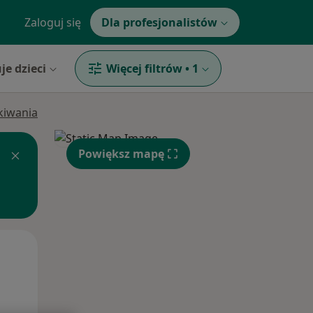
Zaloguj się
Dla profesjonalistów
je dzieci
Więcej filtrów
•
1
ukiwania
Powiększ mapę
Pon,
Wt,
Śr,
10 Sie
11 Sie
12 Sie