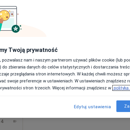
Poproś o wizytę
 4
1 piętro, Szczecin
•
Mapa
my Twoją prywatność
350 zł
, pozwalasz nam i naszym partnerom używać plików cookie (lub p
) do zbierania danych do celów statystycznych i dostarczania treśc
zaje przeglądania stron internetowych. W każdej chwili możesz spr
Dziś
Jutro
Sob,
Ndz,
wać swoje preferencje w ustawieniach. W ustawieniach znajdziesz ró
6 Sie
7 Sie
8 Sie
9 Sie
ia
prywatności stron trzecich. Więcej informacji znajdziesz w
polityka
ęcej
Umawianie online nie jest dostępne
Za
Edytuj ustawienia
Poproś o wizytę
 4
Online 1
Online 2