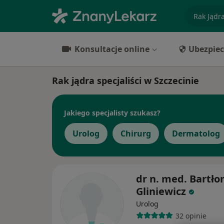
specjaliz
Konsultacje online
Ubezpiec
Rak jądra specjaliści w Szczecinie
Jakiego specjalisty szukasz?
Urolog
Chirurg
Dermatolog
dr n. med. Bartło
Gliniewicz
Urolog
32 opinie