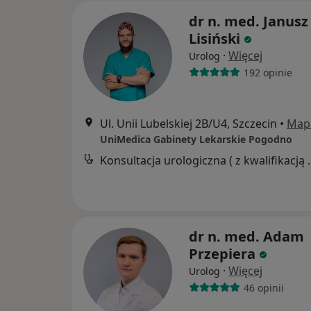
dr n. med. Janusz
Lisiński
·
Więcej
Urolog
192 opinie
Ul. Unii Lubelskiej 2B/U4, Szczecin
•
Map
UniMedica Gabinety Lekarskie Pogodno
Konsultacja urologiczna ( z kwalifika
dr n. med. Adam
Przepiera
·
Więcej
Urolog
46 opinii