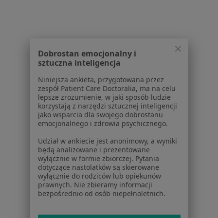
Serwis
Regulamin
Dobrostan emocjonalny i
Polityka prywatności pacjentów
sztuczna inteligencja
Polityka prywatności profesjonalistów
Niniejsza ankieta, przygotowana przez
Polityka prywatności dla profesjonalistów, których
zespół Patient Care Doctoralia, ma na celu
dane pozyskaliśmy samodzielnie
lepsze zrozumienie, w jaki sposób ludzie
Polityka cookies
korzystają z narzędzi sztucznej inteligencji
jako wsparcia dla swojego dobrostanu
Jak działają wyniki wyszukiwania
emocjonalnego i zdrowia psychicznego.
Dostępność
O nas
Udział w ankiecie jest anonimowy, a wyniki
będą analizowane i prezentowane
Praca
Rekrutujemy!
wyłącznie w formie zbiorczej. Pytania
Partnerzy
dotyczące nastolatków są skierowane
Centrum prasowe
wyłącznie do rodziców lub opiekunów
prawnych. Nie zbieramy informacji
Kontakt
bezpośrednio od osób niepełnoletnich.
Dla pacjentów