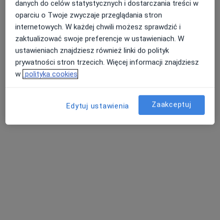
danych do celów statystycznych i dostarczania treści w
oparciu o Twoje zwyczaje przeglądania stron
internetowych. W każdej chwili możesz sprawdzić i
dr n. med. Monika Żyła
zaktualizować swoje preferencje w ustawieniach. W
·
Więcej
Ginekolog
ustawieniach znajdziesz również linki do polityk
70 opinii
prywatności stron trzecich. Więcej informacji znajdziesz
w
polityka cookies
Teligi 4, Kutno
•
Mapa
Różane Centrum Medyczne
Konsultacja ginekologiczna
280 zł
Zaakceptuj
Edytuj ustawienia
Specjalista nie oferuje umawiania online pod tym adresem.
Poproś o wizytę