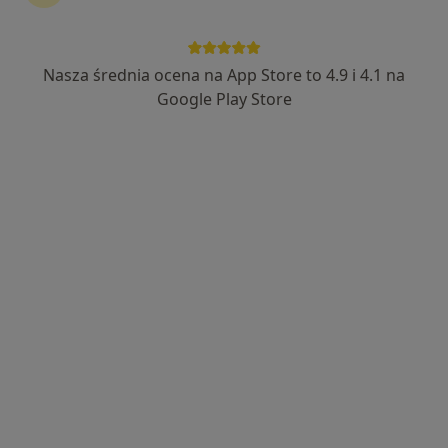
Nasza średnia ocena na App Store to 4.9 i 4.1 na
lek. Natalia Leśnik
Google Play Store
Ginekolog, Lekarz wykonujący zabiegi medycyny estetycznej
203 opinie
Leonida Teligi 4 Lokal VII, Kutno
•
Mapa
Różane Centrum Medyczne
Konsultacja ginekologiczna
300 zł
Specjalista nie oferuje umawiania online pod tym adresem.
Poproś o wizytę