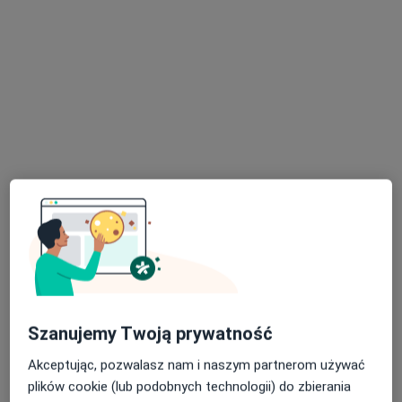
dr n. med. Łukasz Janas
·
Więcej
Ginekolog
98 opinii
Teligi 4/vii, Kutno
•
Mapa
Różane Centrum Medyczne Natalia Leśnik
Konsultacja ginekologiczna
Brak ceny
Specjalista nie oferuje umawiania online pod tym adresem.
Poproś o wizytę
Szanujemy Twoją prywatność
Akceptując, pozwalasz nam i naszym partnerom używać
plików cookie (lub podobnych technologii) do zbierania