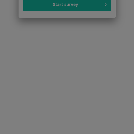
Lekarze
Start survey
Placówki medyczne
Pytania i odpowiedzi
Usługi i zabiegi
Choroby
Pomoc
Aplikacje mobilne
Blog dla pacjentów
Dla profesjonalistów
Cennik
Dla lekarzy
Dla placówek medycznych
Noa Notes
nowość
Baza wiedzy
Centrum Pomocy dla Specjalisty
Kontakt
ZnanyLekarz - Strona główna