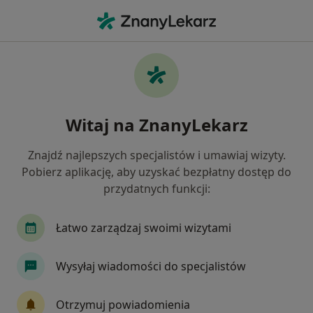
Me
Patologia Ciąży • Kutno, łódzkie
Filtry
• 1
Ubezpieczenie
Map
Patologia ciąży specjaliści w Kutnie
Witaj na ZnanyLekarz
Jak działają wyniki wyszukiwania
Znajdź najlepszych specjalistów i umawiaj wizyty.
Pobierz aplikację, aby uzyskać bezpłatny dostęp do
Jakiego specjalisty szukasz?
przydatnych funkcji:
Ginekolog
Internista
Chirurg
Derma
Łatwo zarządzaj swoimi wizytami
Wysyłaj wiadomości do specjalistów
Otrzymuj powiadomienia