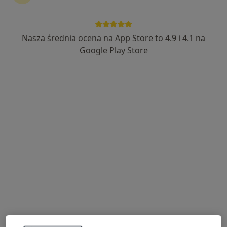
Nasza średnia ocena na App Store to 4.9 i 4.1 na
lek. Natalia Leśnik
Google Play Store
Ginekolog, Lekarz wykonujący zabiegi medycyny estetycznej
203 opinie
Leonida Teligi 4 Lokal VII, Kutno
•
Mapa
Różane Centrum Medyczne
Konsultacja ginekologiczna
300 zł
Specjalista nie oferuje umawiania online pod tym adresem.
Poproś o wizytę