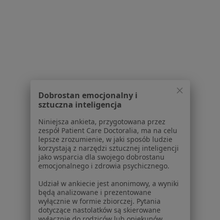
Polityka prywatności profesjonalistów
Polityka prywatności dla profesjonalistów, których
dane pozyskaliśmy samodzielnie
Polityka cookies
Jak działają wyniki wyszukiwania
Dostępność
O nas
Praca
Rekrutujemy!
Dobrostan emocjonalny i
Partnerzy
sztuczna inteligencja
Centrum prasowe
Kontakt
Niniejsza ankieta, przygotowana przez
zespół Patient Care Doctoralia, ma na celu
Dla pacjentów
lepsze zrozumienie, w jaki sposób ludzie
korzystają z narzędzi sztucznej inteligencji
Lekarze
jako wsparcia dla swojego dobrostanu
emocjonalnego i zdrowia psychicznego.
Placówki medyczne
Pytania i odpowiedzi
Udział w ankiecie jest anonimowy, a wyniki
Usługi i zabiegi
będą analizowane i prezentowane
wyłącznie w formie zbiorczej. Pytania
Choroby
dotyczące nastolatków są skierowane
Pomoc
wyłącznie do rodziców lub opiekunów