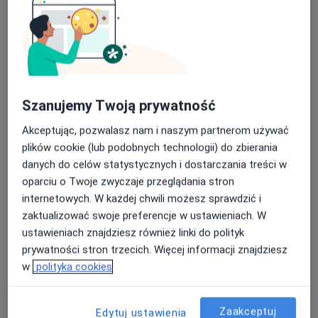
dr n. med. Łukasz Janas
·
Więcej
Ginekolog
98 opinii
Szanujemy Twoją prywatność
Teligi 4/vii, Kutno
•
Mapa
Akceptując, pozwalasz nam i naszym partnerom używać
Różane Centrum Medyczne Natalia Leśnik
plików cookie (lub podobnych technologii) do zbierania
danych do celów statystycznych i dostarczania treści w
Konsultacja ginekologiczna
Brak ceny
oparciu o Twoje zwyczaje przeglądania stron
Specjalista nie oferuje umawiania online pod tym adresem.
internetowych. W każdej chwili możesz sprawdzić i
zaktualizować swoje preferencje w ustawieniach. W
Poproś o wizytę
ustawieniach znajdziesz również linki do polityk
prywatności stron trzecich. Więcej informacji znajdziesz
w
polityka cookies
Zaakceptuj
Edytuj ustawienia