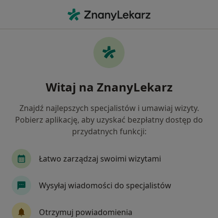
Me
Wypadanie Macicy I Pochwy • Kutno, łódzkie
Filtry
• 1
Ubezpieczenie
Map
Wypadanie macicy i pochwy specjaliści w
Witaj na ZnanyLekarz
Kutnie
Jak działają wyniki wyszukiwania
Znajdź najlepszych specjalistów i umawiaj wizyty.
Pobierz aplikację, aby uzyskać bezpłatny dostęp do
przydatnych funkcji:
Jakiego specjalisty szukasz?
Ginekolog
Internista
Chirurg
Derma
Łatwo zarządzaj swoimi wizytami
Wysyłaj wiadomości do specjalistów
Otrzymuj powiadomienia