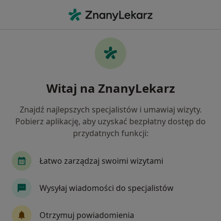
Me
Otępienie • Kielce, świętokrzyskie
Filtry
• 1
Ubezpieczenie
Map
Otępienie specjaliści w Kielcach
Witaj na ZnanyLekarz
Jak działają wyniki wyszukiwania
Znajdź najlepszych specjalistów i umawiaj wizyty.
Pobierz aplikację, aby uzyskać bezpłatny dostęp do
Jakiego specjalisty szukasz?
przydatnych funkcji:
Psychiatra
Psycholog
Neurolog
Logo
Łatwo zarządzaj swoimi wizytami
Wysyłaj wiadomości do specjalistów
Otrzymuj powiadomienia