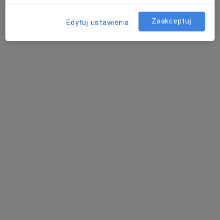
Gabinet Neurologiczny Neuro-Kard
Konsultacja neurologiczna
250 zł
Zaakceptuj
Edytuj ustawienia
Specjalista nie oferuje umawiania online pod tym adresem.
Poproś o wizytę
lek. Ireneusz Bracki
·
Więcej
Neurolog
765 opinii
Adres
Online