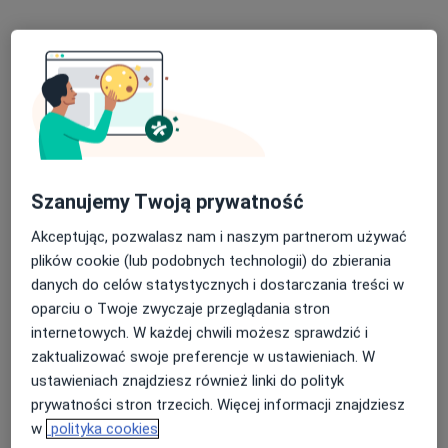
Specjalista nie oferuje umawiania online pod tym adresem.
Poproś o wizytę
Szanujemy Twoją prywatność
Akceptując, pozwalasz nam i naszym partnerom używać
plików cookie (lub podobnych technologii) do zbierania
Bożena Biskup
danych do celów statystycznych i dostarczania treści w
Neurolog
oparciu o Twoje zwyczaje przeglądania stron
29 opinii
internetowych. W każdej chwili możesz sprawdzić i
zaktualizować swoje preferencje w ustawieniach. W
Adres 1
Adres 2
ustawieniach znajdziesz również linki do polityk
prywatności stron trzecich. Więcej informacji znajdziesz
w
polityka cookies
Ściegiennego 40, Kielce
•
Mapa