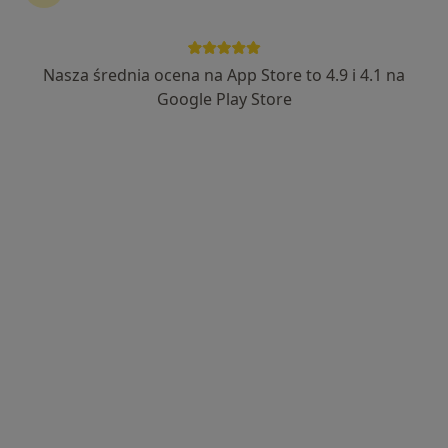
Nasza średnia ocena na App Store to 4.9 i 4.1 na
Bezpieczne płatności
Google Play Store
lek. Krzysztof Plutecki
·
Więcej
Psychiatra, Biegły sądowy
66 opinii
Adres
Online
Jagiellońska 76 B, Kielce
•
Mapa
Prywatna Praktyka Lekarska Krzysztof Plutecki
Konsultacja lekarska
200 zł
Specjalista nie oferuje umawiania online pod tym adresem.
Poproś o wizytę