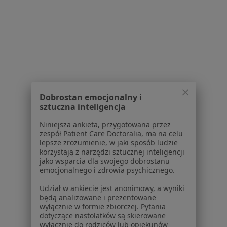
lek. Barbara Gadawska
·
Więcej
Psychiatra
Piekoszowska 126, Kielce
•
Mapa
Przychodnia Zapiecek
Konsultacja psychiatryczna
Brak ceny
Dobrostan emocjonalny i
sztuczna inteligencja
Specjalista nie oferuje umawiania online pod tym adresem.
Niniejsza ankieta, przygotowana przez
Poproś o wizytę
zespół Patient Care Doctoralia, ma na celu
lepsze zrozumienie, w jaki sposób ludzie
korzystają z narzędzi sztucznej inteligencji
jako wsparcia dla swojego dobrostanu
1
2
emocjonalnego i zdrowia psychicznego.
Udział w ankiecie jest anonimowy, a wyniki
Powiązane wyszukiwania
będą analizowane i prezentowane
wyłącznie w formie zbiorczej. Pytania
Schorzenia w Kielcach
dotyczące nastolatków są skierowane
wyłącznie do rodziców lub opiekunów