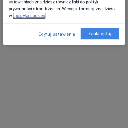
ustawieniach znajdziesz również linki do polityk
prywatności stron trzecich. Więcej informacji znajdziesz
w
polityka cookies
Andrzej Wiśniewski
·
Więcej
Kardiolog, Internista
Zaakceptuj
Edytuj ustawienia
8 opinii
Przemyska 24, Sanok
•
Mapa
NZOZ "AWIMED" Poradnia Kardiologiczna
Badania diagnostyczne
Darmowa usługa
Specjalista nie oferuje umawiania online pod tym adresem.
Poproś o wizytę