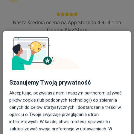
Nasza średnia ocena na App Store to 4.9 i 4.1 na
lek. Mateusz Wiśniowski
Google Play Store
·
Więcej
Kardiolog
13 opinii
3 Maja 41, Brzozów
•
Mapa
NZOZ Dar-Med
Konsultacja kardiologiczna
300 zł
Specjalista nie oferuje umawiania online pod tym adresem.
Szanujemy Twoją prywatność
Poproś o wizytę
Akceptując, pozwalasz nam i naszym partnerom używać
plików cookie (lub podobnych technologii) do zbierania
danych do celów statystycznych i dostarczania treści w
oparciu o Twoje zwyczaje przeglądania stron
internetowych. W każdej chwili możesz sprawdzić i
zaktualizować swoje preferencje w ustawieniach. W