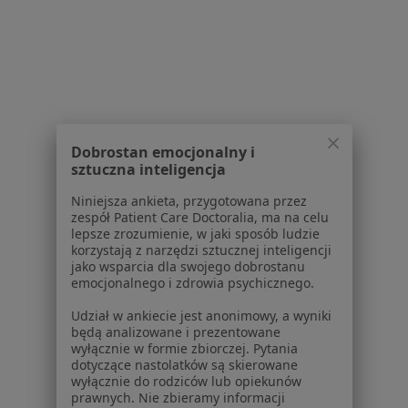
Pytania i odpowiedzi
Usługi i zabiegi
Choroby
Pomoc
Aplikacje mobilne
Blog dla pacjentów
Dobrostan emocjonalny i
Dla profesjonalistów
sztuczna inteligencja
Cennik
Niniejsza ankieta, przygotowana przez
Dla lekarzy
zespół Patient Care Doctoralia, ma na celu
lepsze zrozumienie, w jaki sposób ludzie
Dla placówek medycznych
korzystają z narzędzi sztucznej inteligencji
Noa Notes
nowość
jako wsparcia dla swojego dobrostanu
Baza wiedzy
emocjonalnego i zdrowia psychicznego.
Centrum Pomocy dla Specjalisty
Udział w ankiecie jest anonimowy, a wyniki
będą analizowane i prezentowane
Kontakt
wyłącznie w formie zbiorczej. Pytania
ZnanyLekarz - Strona główna
dotyczące nastolatków są skierowane
wyłącznie do rodziców lub opiekunów
ZnanyLekarz Sp. z o.o.
prawnych. Nie zbieramy informacji