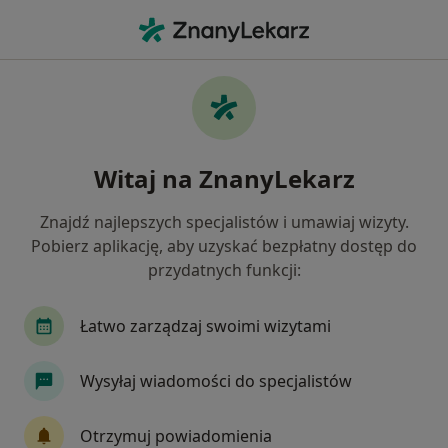
Me
Omdlenia • Sanok, podkarpackie
Filtry
• 1
Ubezpieczenie
Map
Omdlenia specjaliści w Sanoku
Witaj na ZnanyLekarz
Jak działają wyniki wyszukiwania
Znajdź najlepszych specjalistów i umawiaj wizyty.
Pobierz aplikację, aby uzyskać bezpłatny dostęp do
Jakiego specjalisty szukasz?
przydatnych funkcji:
Kardiolog
Internista
Łatwo zarządzaj swoimi wizytami
Wysyłaj wiadomości do specjalistów
Otrzymuj powiadomienia