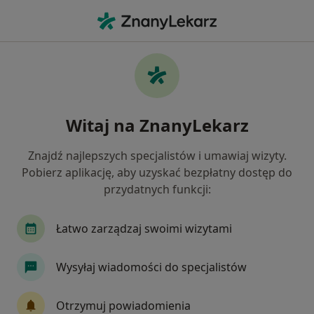
Me
Niepłodność • Płock, mazowieckie
Filtry
• 1
Ubezpieczenie
Map
Niepłodność specjaliści w Płocku
Witaj na ZnanyLekarz
Jak działają wyniki wyszukiwania
Znajdź najlepszych specjalistów i umawiaj wizyty.
Pobierz aplikację, aby uzyskać bezpłatny dostęp do
Jakiego specjalisty szukasz?
przydatnych funkcji:
Ginekolog
Endokrynolog
Chirurg
Ur
Łatwo zarządzaj swoimi wizytami
Wysyłaj wiadomości do specjalistów
Otrzymuj powiadomienia