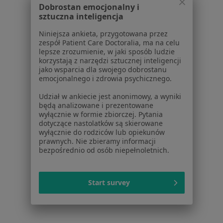
Dobrostan emocjonalny i
Niepłodność w Kutnie
sztuczna inteligencja
Niepłodność w Włocławku
Niniejsza ankieta, przygotowana przez
zespół Patient Care Doctoralia, ma na celu
Niepłodność w Płońsku
lepsze zrozumienie, w jaki sposób ludzie
korzystają z narzędzi sztucznej inteligencji
Niepłodność w Gostyninie
jako wsparcia dla swojego dobrostanu
emocjonalnego i zdrowia psychicznego.
Niepłodność w Łowiczu
Udział w ankiecie jest anonimowy, a wyniki
Schorzenia w Płocku
będą analizowane i prezentowane
wyłącznie w formie zbiorczej. Pytania
Choroby ginekologiczne w Płocku
dotyczące nastolatków są skierowane
wyłącznie do rodziców lub opiekunów
Bolesne miesiączkowanie w Płocku
prawnych. Nie zbieramy informacji
bezpośrednio od osób niepełnoletnich.
Nietrzymanie moczu w Płocku
Endometrioza w Płocku
Start survey
Patologia ciąży w Płocku
Więcej (15)
Więcej w kategorii: Schorzenia w Płocku