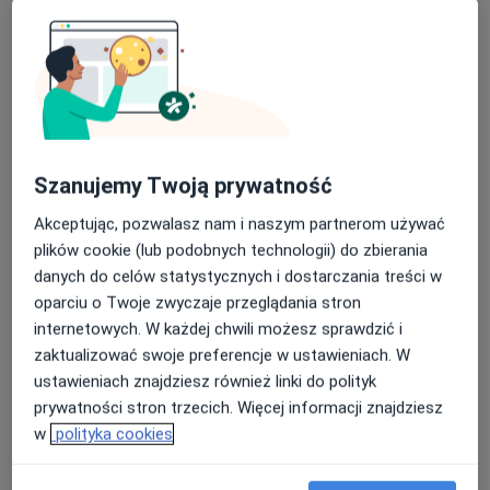
Szanujemy Twoją prywatność
Marzenna Lemiec-Brzóska
Akceptując, pozwalasz nam i naszym partnerom używać
·
Więcej
Ginekolog
plików cookie (lub podobnych technologii) do zbierania
241 opinii
danych do celów statystycznych i dostarczania treści w
oparciu o Twoje zwyczaje przeglądania stron
Adres 1
Adres 2
internetowych. W każdej chwili możesz sprawdzić i
zaktualizować swoje preferencje w ustawieniach. W
Norbertańska 9/1, Płock
•
Mapa
ustawieniach znajdziesz również linki do polityk
Medifemme
prywatności stron trzecich. Więcej informacji znajdziesz
Konsultacja ginekologiczna
od 200 zł
w
polityka cookies
Specjalista nie oferuje umawiania online pod tym adresem.