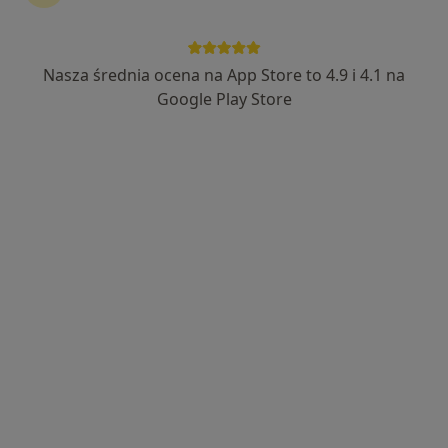
Nasza średnia ocena na App Store to 4.9 i 4.1 na
lek. Sławomir St. Artymiak
Google Play Store
·
Więcej
Ginekolog
1180 opinii
Adres
Online
Królewiecka 3 m 33, Płock
•
Mapa
Specjalistyczny Gabinet Ginekologiczno - Położniczy
Konsultacja ginekologiczna
od 300 zł
Specjalista nie oferuje umawiania online pod tym adresem.
Poproś o wizytę