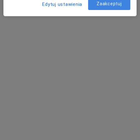
Zaakceptuj
Edytuj ustawienia
Poproś o wizytę
Bezpieczne płatności
OpenMed Centrum Medyczne
·
Więcej
Urologia, Ortopedia, Endokrynologia
4753 opinie
Medyczna 8 lok. 138 (ROKA), Parter, wejście od ul. Honorowych Dawców Krwi, Płock
•
Mapa
Konsultacja psychologiczna
180 zł
Pokaż więcej usług