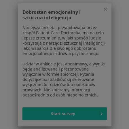
Powiązane wyszukiwania
Dobrostan emocjonalny i
W pobliżu Sosnowca
sztuczna inteligencja
Nerwica w Katowicach
Niniejsza ankieta, przygotowana przez
zespół Patient Care Doctoralia, ma na celu
Nerwica w Gliwicach
lepsze zrozumienie, w jaki sposób ludzie
korzystają z narzędzi sztucznej inteligencji
Nerwica w Tychach
jako wsparcia dla swojego dobrostanu
emocjonalnego i zdrowia psychicznego.
Nerwica w Bytomiu
Udział w ankiecie jest anonimowy, a wyniki
Nerwica w Chorzowie
będą analizowane i prezentowane
wyłącznie w formie zbiorczej. Pytania
Więcej (14)
dotyczące nastolatków są skierowane
Więcej w kategorii: W pobliżu Sosnowca
wyłącznie do rodziców lub opiekunów
prawnych. Nie zbieramy informacji
Schorzenia w Sosnowcu
bezpośrednio od osób niepełnoletnich.
Nadciśnienie tętnicze w Sosnowcu
Niewydolność serca w Sosnowcu
Start survey
Zaburzenia rytmu serca w Sosnowcu