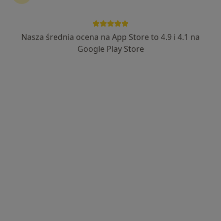
Nasza średnia ocena na App Store to 4.9 i 4.1 na
mgr Jagoda Materek-Kuś
Google Play Store
·
Więcej
Psycholog
18 opinii
Adres 1
Adres 2
Online
Marszałka Józefa Piłsudskiego 41, Sosnowiec
•
Mapa
Gabinet Pomocy Psychologicznej TO WAŻNE Sosnowiec
Bezpłatna konsultacja wstępna - telefoniczna
Darmowa usługa
Specjalista nie oferuje umawiania online pod tym adresem.
Poproś o wizytę