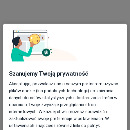
Konsultacja psychologiczna
200 zł
Specjalista nie oferuje umawiania online pod tym adresem.
Poproś o wizytę
Szanujemy Twoją prywatność
Akceptując, pozwalasz nam i naszym partnerom używać
mgr Anna Bodys
plików cookie (lub podobnych technologii) do zbierania
·
Więcej
Psycholog, Psychoterapeuta certyfikowany
danych do celów statystycznych i dostarczania treści w
23 opinie
oparciu o Twoje zwyczaje przeglądania stron
internetowych. W każdej chwili możesz sprawdzić i
Adres
Online 1
Online 2
zaktualizować swoje preferencje w ustawieniach. W
ustawieniach znajdziesz również linki do polityk