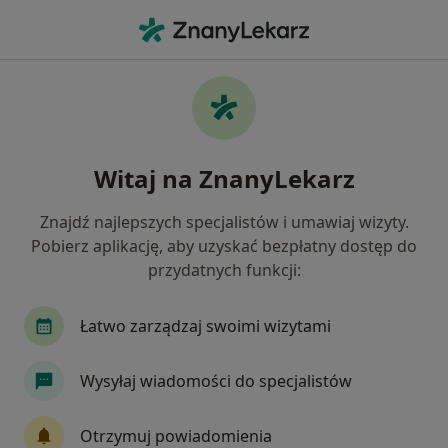
Me
Nerwica • Sosnowiec, śląskie
Filtry
• 1
Ubezpieczenie
Map
Nerwica specjaliści w Sosnowcu
Witaj na ZnanyLekarz
Jak działają wyniki wyszukiwania
Znajdź najlepszych specjalistów i umawiaj wizyty.
Pobierz aplikację, aby uzyskać bezpłatny dostęp do
Jakiego specjalisty szukasz?
przydatnych funkcji:
Psycholog
Psychoterapeuta
Psychiatra
Łatwo zarządzaj swoimi wizytami
Wysyłaj wiadomości do specjalistów
Otrzymuj powiadomienia