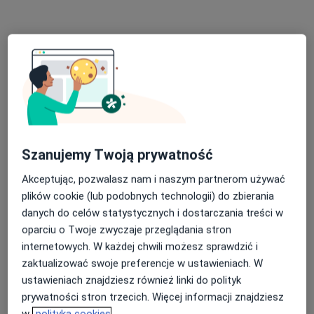
Specjalista nie oferuje umawiania online pod tym adresem.
Poproś o wizytę
Szanujemy Twoją prywatność
Akceptując, pozwalasz nam i naszym partnerom używać
plików cookie (lub podobnych technologii) do zbierania
Bezpieczne płatności
danych do celów statystycznych i dostarczania treści w
mgr Sylwia Kuk-Kotarba
oparciu o Twoje zwyczaje przeglądania stron
·
Więcej
Psycholog, Psychoterapeuta
internetowych. W każdej chwili możesz sprawdzić i
23 opinie
zaktualizować swoje preferencje w ustawieniach. W
Adres
Online
ustawieniach znajdziesz również linki do polityk
prywatności stron trzecich. Więcej informacji znajdziesz
w
polityka cookies