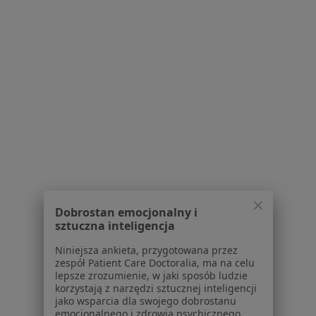
Konsultacja psychologiczna
200 zł
Specjalista nie oferuje umawiania online pod tym adresem.
Poproś o wizytę
1
2
3
4
Powiązane wyszukiwania
W pobliżu Dąbrowy Górniczej
Nerwica w Katowicach
Dobrostan emocjonalny i
Nerwica w Gliwicach
sztuczna inteligencja
Nerwica w Tychach
Niniejsza ankieta, przygotowana przez
zespół Patient Care Doctoralia, ma na celu
Nerwica w Sosnowcu
lepsze zrozumienie, w jaki sposób ludzie
korzystają z narzędzi sztucznej inteligencji
Nerwica w Bytomiu
jako wsparcia dla swojego dobrostanu
emocjonalnego i zdrowia psychicznego.