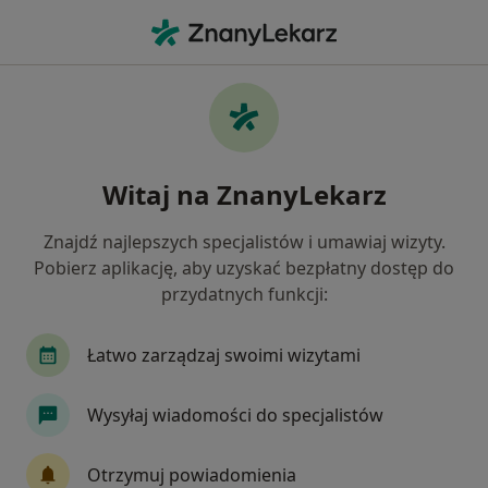
Me
Nerwica • Dąbrowa Górnicza, śląskie
Filtry
• 1
Ubezpieczenie
Map
Nerwica specjaliści w Dąbrowie Górniczej
Witaj na ZnanyLekarz
Jak działają wyniki wyszukiwania
Znajdź najlepszych specjalistów i umawiaj wizyty.
Pobierz aplikację, aby uzyskać bezpłatny dostęp do
Jakiego specjalisty szukasz?
przydatnych funkcji:
Psycholog
Psychoterapeuta
Psychiatra
Łatwo zarządzaj swoimi wizytami
Wysyłaj wiadomości do specjalistów
Otrzymuj powiadomienia