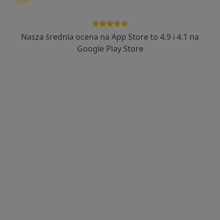
Nasza średnia ocena na App Store to 4.9 i 4.1 na
mgr Jagoda Materek-Kuś
Google Play Store
·
Więcej
Psycholog
18 opinii
Adres
Online
Ignacego Daszyńskiego, Będzin
•
Mapa
Gabinet Psychologiczny To Ważne - Będzin
Bezpłatna konsultacja wstępna - telefoniczna
Darmowa usługa
Specjalista nie oferuje umawiania online pod tym adresem.
Poproś o wizytę