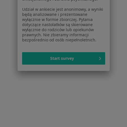
Więcej (14)
Udział w ankiecie jest anonimowy, a wyniki
Więcej w kategorii: W pobliżu Dąbrowy Górnic
będą analizowane i prezentowane
wyłącznie w formie zbiorczej. Pytania
Schorzenia w Dąbrowie Górniczej
dotyczące nastolatków są skierowane
wyłącznie do rodziców lub opiekunów
Nadciśnienie tętnicze w Dąbrowie Górniczej
prawnych. Nie zbieramy informacji
bezpośrednio od osób niepełnoletnich.
Otyłość w Dąbrowie Górniczej
Niepłodność w Dąbrowie Górniczej
Start survey
Osteoporoza w Dąbrowie Górniczej
Zaburzenia miesiączkowania w Dąbrowie
Górniczej
Więcej (15)
Więcej w kategorii: Schorzenia w Dąbrowie Gó
Nerwica Specjaliści W Dąbrowie Górniczej