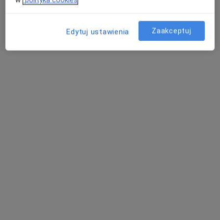
ul. Topolowa 26 lok.3, Dąbrowa Górnicza
•
Mapa
Gabinet Medycyny Naturalnej "Ba Mai"
Psychoterapia indywidualna
200 zł
Zaakceptuj
Edytuj ustawienia
Specjalista nie oferuje umawiania online pod tym adresem.
Poproś o wizytę
Marcin Malinowski
·
Więcej
Fizjoterapeuta
194 opinie