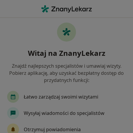
Me
Nerwica • Nowa Sól, lubuskie
Filtry
• 1
Mapa
Nerwica specjaliści w Nowej Sóli
Witaj na ZnanyLekarz
Jak działają wyniki wyszukiwania
Znajdź najlepszych specjalistów i umawiaj wizyty.
Pobierz aplikację, aby uzyskać bezpłatny dostęp do
Jakiego specjalisty szukasz?
przydatnych funkcji:
Psycholog
Psychoterapeuta
Łatwo zarządzaj swoimi wizytami
Wysyłaj wiadomości do specjalistów
Otrzymuj powiadomienia