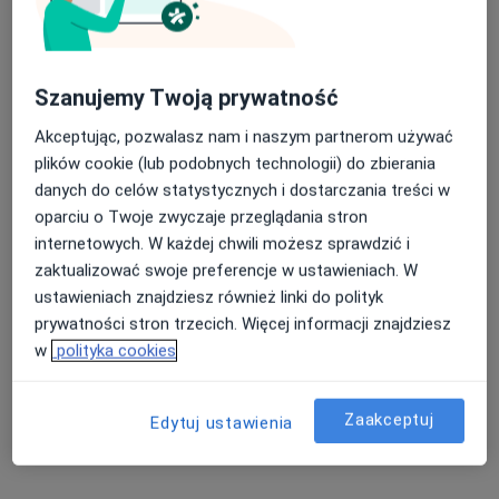
Szanujemy Twoją prywatność
Akceptując, pozwalasz nam i naszym partnerom używać
plików cookie (lub podobnych technologii) do zbierania
Bezpieczne płatności
danych do celów statystycznych i dostarczania treści w
mgr Patryk Spasow
oparciu o Twoje zwyczaje przeglądania stron
·
Więcej
Psycholog, Psychoterapeuta
internetowych. W każdej chwili możesz sprawdzić i
10 opinii
zaktualizować swoje preferencje w ustawieniach. W
Adres
Online
ustawieniach znajdziesz również linki do polityk
prywatności stron trzecich. Więcej informacji znajdziesz
w
polityka cookies
Długa 4, Nowa Sól
•
Mapa
Bee Creative - Psychoterapia
Zaakceptuj
Konsultacja psychologiczna
180 zł
Edytuj ustawienia
Specjalista nie oferuje umawiania online pod tym adresem.