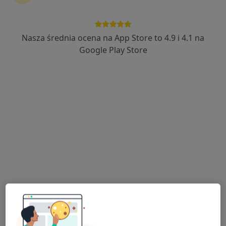
Nasza średnia ocena na App Store to 4.9 i 4.1 na
mgr Joanna Jaśkiewicz
Google Play Store
·
Więcej
Psycholog
66 opinii
Adres 1
Adres 2
Wrocławska 2, Nowa Sól
•
Mapa
PsychoCentrum Joanna Jaśkiewicz gabinet psychologiczny i pracownia psychotechniczna
Konsultacja psychologiczna
200 zł
Specjalista nie oferuje umawiania online pod tym adresem.
Poproś o wizytę