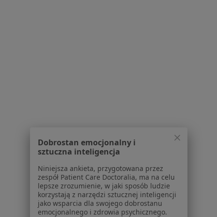
Polityka prywatności pacjentów
Polityka prywatności profesjonalistów
Polityka prywatności dla profesjonalistów, których
dane pozyskaliśmy samodzielnie
Polityka cookies
Jak działają wyniki wyszukiwania
Dostępność
O nas
Praca
Rekrutujemy!
Partnerzy
Centrum prasowe
Kontakt
Dobrostan emocjonalny i
sztuczna inteligencja
Dla pacjentów
Niniejsza ankieta, przygotowana przez
Lekarze
zespół Patient Care Doctoralia, ma na celu
Placówki medyczne
lepsze zrozumienie, w jaki sposób ludzie
korzystają z narzędzi sztucznej inteligencji
Pytania i odpowiedzi
jako wsparcia dla swojego dobrostanu
Usługi i zabiegi
emocjonalnego i zdrowia psychicznego.