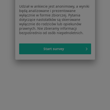
Choroby
Udział w ankiecie jest anonimowy, a wyniki
Pomoc
będą analizowane i prezentowane
Aplikacje mobilne
wyłącznie w formie zbiorczej. Pytania
Blog dla pacjentów
dotyczące nastolatków są skierowane
wyłącznie do rodziców lub opiekunów
Dla profesjonalistów
prawnych. Nie zbieramy informacji
bezpośrednio od osób niepełnoletnich.
Cennik
Dla lekarzy
Start survey
Dla placówek medycznych
Noa Notes
nowość
Baza wiedzy
Centrum Pomocy dla Specjalisty
Kontakt
ZnanyLekarz - Strona główna
ZnanyLekarz Sp. z o.o.
ul. Kolejowa 5/7
01-217 Warszawa, Polska