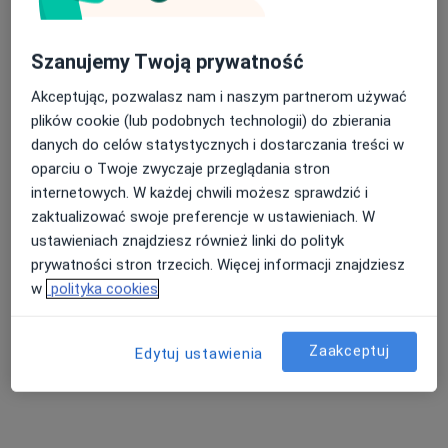
Fryderyka Chopina 21/36, Zielona Góra
•
Mapa
Gabinet Kardiologii Dziecięcej
Szanujemy Twoją prywatność
ECHO serca
380 zł
Akceptując, pozwalasz nam i naszym partnerom używać
Specjalista nie oferuje umawiania online pod tym adresem.
plików cookie (lub podobnych technologii) do zbierania
danych do celów statystycznych i dostarczania treści w
Poproś o wizytę
oparciu o Twoje zwyczaje przeglądania stron
internetowych. W każdej chwili możesz sprawdzić i
zaktualizować swoje preferencje w ustawieniach. W
ustawieniach znajdziesz również linki do polityk
prywatności stron trzecich. Więcej informacji znajdziesz
w
polityka cookies
Zaakceptuj
Edytuj ustawienia
lek. Agnieszka Jackiewicz
·
Więcej
Kardiolog, Internista
318 opinii