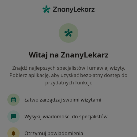
Me
Wady Serca • Nowa Sól, lubuskie
Filtry
• 1
Ubezpieczenie
Map
Wady serca specjaliści w Nowej Sóli
Witaj na ZnanyLekarz
Jak działają wyniki wyszukiwania
Znajdź najlepszych specjalistów i umawiaj wizyty.
Pobierz aplikację, aby uzyskać bezpłatny dostęp do
Jakiego specjalisty szukasz?
przydatnych funkcji:
Kardiolog
Internista
Chirurg
Neurol
Łatwo zarządzaj swoimi wizytami
Wysyłaj wiadomości do specjalistów
Otrzymuj powiadomienia