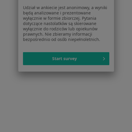
Choroba niedokrwienna serca w Nowej Sóli
Udział w ankiecie jest anonimowy, a wyniki
Choroba wieńcowa w Nowej Sóli
będą analizowane i prezentowane
wyłącznie w formie zbiorczej. Pytania
Choroby serca w Nowej Sóli
dotyczące nastolatków są skierowane
wyłącznie do rodziców lub opiekunów
Nadciśnienie tętnicze w Nowej Sóli
prawnych. Nie zbieramy informacji
bezpośrednio od osób niepełnoletnich.
Więcej (11)
Więcej w kategorii: Schorzenia w Nowej Sóli
Start survey
Wady Serca Specjaliści W Nowej Sóli
Serwis
Regulamin
Polityka prywatności pacjentów