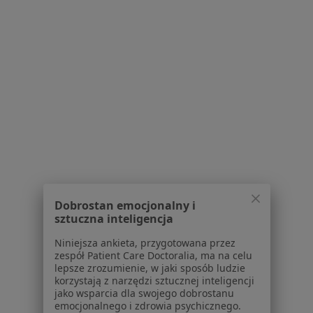
Konsultacja kardiologiczna
Brak dostępnych specjalistów z wolnymi terminami w tym centrum medycznym.
Pokaż profil
Powiązane wyszukiwania
W pobliżu Nowej Sóli
Wady serca w Zielonej Górze
Dobrostan emocjonalny i
Wady serca w Głogowie
sztuczna inteligencja
Wady serca w Sulechowie
Niniejsza ankieta, przygotowana przez
zespół Patient Care Doctoralia, ma na celu
Schorzenia w Nowej Sóli
lepsze zrozumienie, w jaki sposób ludzie
korzystają z narzędzi sztucznej inteligencji
Zaburzenia rytmu serca w Nowej Sóli
jako wsparcia dla swojego dobrostanu
emocjonalnego i zdrowia psychicznego.