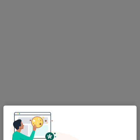
Bezpieczne płatności
Paweł Tracewski
·
Więcej
Kardiolog dziecięcy
69 opinii
Echo serca płodu, wady serca, choroby serca dzieci
Konsultant Wojewódzki w Lubuskiem
Pacjenci doceniają mnie za punktualność i empatię
Adres 1
Adres 2