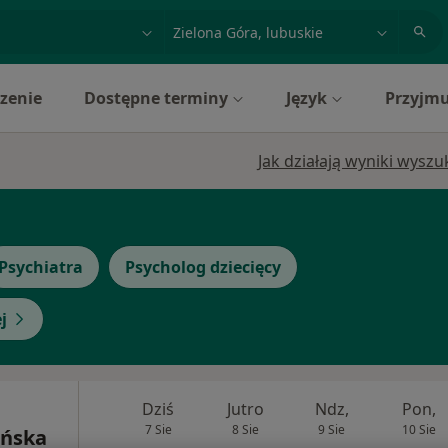
acja, badanie lub nazwisko
miasto lub dzielnica
zenie
Dostępne terminy
Język
Przyjmu
Jak działają wyniki wysz
Psychiatra
Psycholog dziecięcy
j
Dziś
Jutro
Ndz,
Pon,
7 Sie
8 Sie
9 Sie
10 Sie
ińska