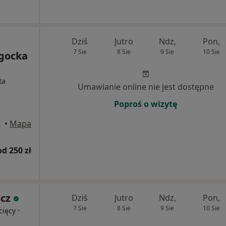
Dziś
Jutro
Ndz,
Pon,
7 Sie
8 Sie
9 Sie
10 Sie
gocka
ta
Umawianie online nie jest dostępne
Poproś o wizytę
ona Góra
•
Mapa
od 250 zł
cz
Dziś
Jutro
Ndz,
Pon,
7 Sie
8 Sie
9 Sie
10 Sie
·
cięcy