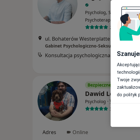
Psycholog, Seksuolog,
·
Więcej
Psychoterapeuta
25 opinii
ul. Bohaterów Westerplatte 11, pokój nr 312, p
Szanuje
Kon
Akceptując
technologii
Twoje zwyc
Bezpieczne płatności
zaktualizo
Dawid Lewko
do polityk 
·
Więcej
Psycholog
32 opinie
Adres
Online