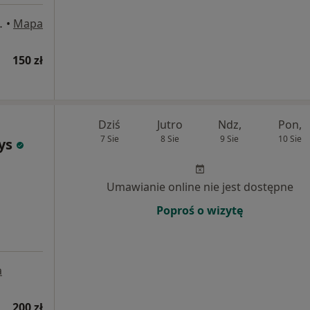
iętro, Zielona Góra
•
Mapa
150 zł
Dziś
Jutro
Ndz,
Pon,
7 Sie
8 Sie
9 Sie
10 Sie
ys
Umawianie online nie jest dostępne
Poproś o wizytę
a
200 zł