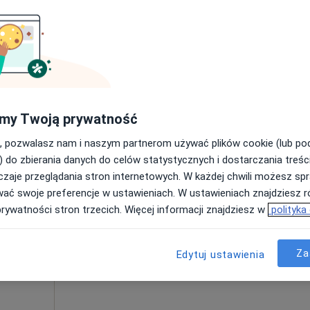
Umawianie online nie jest dostępne
Poproś o wizytę
iętro 3, Zielona Góra
•
Mapa
Gabinet Psychologiczno-Seksuologiczny "persONA" Justyna Tymińska
my Twoją prywatność
sultacja psychologiczna (pierwsza wizyta)
220 zł
, pozwalasz nam i naszym partnerom używać plików cookie (lub p
) do zbierania danych do celów statystycznych i dostarczania treśc
zaje przeglądania stron internetowych. W każdej chwili możesz spr
Dziś
Jutro
Ndz,
Pon,
wać swoje preferencje w ustawieniach. W ustawieniach znajdziesz ró
7 Sie
8 Sie
9 Sie
10 Sie
prywatności stron trzecich. Więcej informacji znajdziesz w
polityka
Umawianie online nie jest dostępne
Za
Edytuj ustawienia
Poproś o wizytę