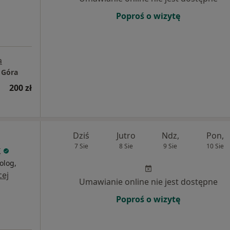
Poproś o wizytę
a
 Góra
200 zł
Dziś
Jutro
Ndz,
Pon,
7 Sie
8 Sie
9 Sie
10 Sie
k
olog,
cej
Umawianie online nie jest dostępne
Poproś o wizytę