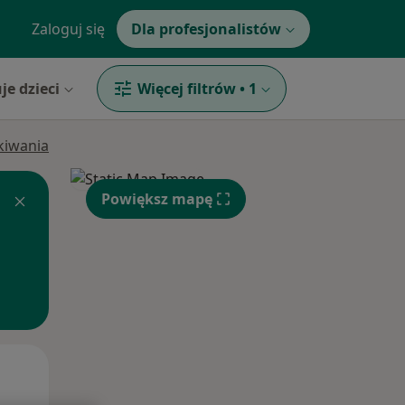
Zaloguj się
Dla profesjonalistów
je dzieci
Więcej filtrów
•
1
ukiwania
Powiększ mapę
Wt,
Śr,
Czw,
11 Sie
12 Sie
13 Sie