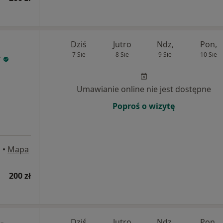
Dziś
Jutro
Ndz,
Pon,
7 Sie
8 Sie
9 Sie
10 Sie
r
Umawianie online nie jest dostępne
Poproś o wizytę
a
•
Mapa
200 zł
-
Dziś
Jutro
Ndz,
Pon,