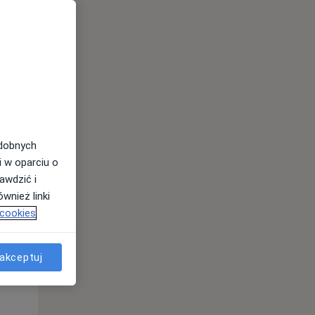
odobnych
i w oparciu o
awdzić i
Wt,
Śr,
Czw,
wnież linki
11 Sie
12 Sie
13 Sie
 cookies
akceptuj