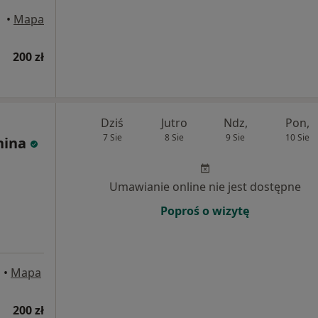
•
Mapa
200 zł
Dziś
Jutro
Ndz,
Pon,
7 Sie
8 Sie
9 Sie
10 Sie
nina
Umawianie online nie jest dostępne
Poproś o wizytę
a
•
Mapa
200 zł