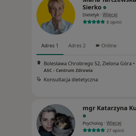
Sierko
·
Więcej
Dietetyk
8 opinii
Adres 1
Adres 2
Online
Bolesława Chrobrego 52, Zielona Góra
•
ASC - Centrum Zdrowia
Konsultacja dietetyczna
mgr Katarzyna Ku
·
Więcej
Psycholog
27 opinii