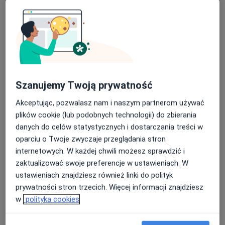
mgr Karolina Marek
Szanujemy Twoją prywatność
·
Więcej
Psycholog
Akceptując, pozwalasz nam i naszym partnerom używać
22 opinie
plików cookie (lub podobnych technologii) do zbierania
Adres
Online
danych do celów statystycznych i dostarczania treści w
oparciu o Twoje zwyczaje przeglądania stron
internetowych. W każdej chwili możesz sprawdzić i
Aleja Wolności 2, Głogów
•
Mapa
zaktualizować swoje preferencje w ustawieniach. W
Psycholog Karolina Marek
ustawieniach znajdziesz również linki do polityk
Konsultacja psychologiczna
od 250 zł
prywatności stron trzecich. Więcej informacji znajdziesz
Specjalista nie oferuje umawiania online pod tym adresem.
w
polityka cookies
Poproś o wizytę