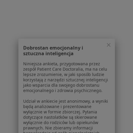
Nadciśnienie w Głogowie
Nadciśnienie tętnicze w Głogowie
Trądzik w Głogowie
Więcej (9)
Więcej w kategorii: Schorzenia w Głogowie
Dobrostan emocjonalny i
sztuczna inteligencja
Nerwica Specjaliści W Głogowie
Niniejsza ankieta, przygotowana przez
zespół Patient Care Doctoralia, ma na celu
lepsze zrozumienie, w jaki sposób ludzie
korzystają z narzędzi sztucznej inteligencji
jako wsparcia dla swojego dobrostanu
emocjonalnego i zdrowia psychicznego.
Udział w ankiecie jest anonimowy, a wyniki
Serwis
będą analizowane i prezentowane
wyłącznie w formie zbiorczej. Pytania
Regulamin
dotyczące nastolatków są skierowane
wyłącznie do rodziców lub opiekunów
Polityka prywatności pacjentów
prawnych. Nie zbieramy informacji
Polityka prywatności profesjonalistów