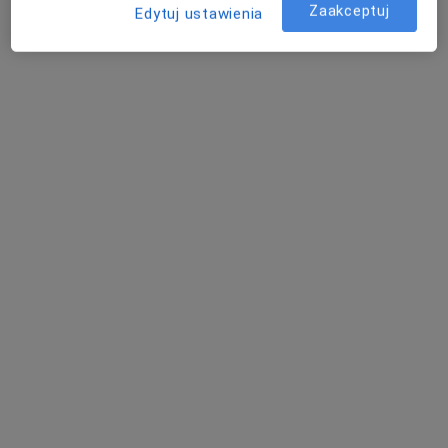
Zaakceptuj
Edytuj ustawienia
mgr Tomasz Deptuch
·
Więcej
Psycholog
Poczdamska 1, Głogów
•
Mapa
Głogów
Konsultacja psychologiczna (pierwsza wizyta)
od 200 zł
Specjalista nie oferuje umawiania online pod tym adresem.
Poproś o wizytę