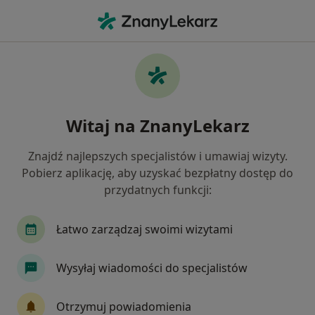
Me
Nerwica • Głogów, dolnośląskie
Filtry
• 1
Mapa
Nerwica specjaliści w Głogowie
Witaj na ZnanyLekarz
Jak działają wyniki wyszukiwania
Znajdź najlepszych specjalistów i umawiaj wizyty.
Pobierz aplikację, aby uzyskać bezpłatny dostęp do
Jakiego specjalisty szukasz?
przydatnych funkcji:
Psycholog
Psychoterapeuta
Terapeuta
Łatwo zarządzaj swoimi wizytami
Wysyłaj wiadomości do specjalistów
Otrzymuj powiadomienia