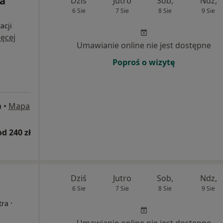
ra
Dziś
Jutro
Sob,
Ndz,
6 Sie
7 Sie
8 Sie
9 Sie
acji
ęcej
Umawianie online nie jest dostępne
Poproś o wizytę
a
•
Mapa
od 240 zł
Dziś
Jutro
Sob,
Ndz,
6 Sie
7 Sie
8 Sie
9 Sie
·
tra