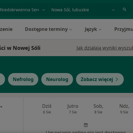
acja, badanie lub nazwisko
miasto lub dzielnica
zenie
Dostępne terminy
Język
Przyjmu
ci w Nowej Sóli
Jak działają wyniki wysz
g
Nefrolog
Neurolog
Zobacz więcej
-
Dziś
Jutro
Sob,
Ndz,
6 Sie
7 Sie
8 Sie
9 Sie
Umawianie online nie jest dostępne