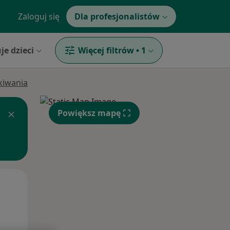
Zaloguj się
Dla profesjonalistów
je dzieci
Więcej filtrów
•
1
ukiwania
Powiększ mapę
Pon,
Wt,
Śr,
10 Sie
11 Sie
12 Sie