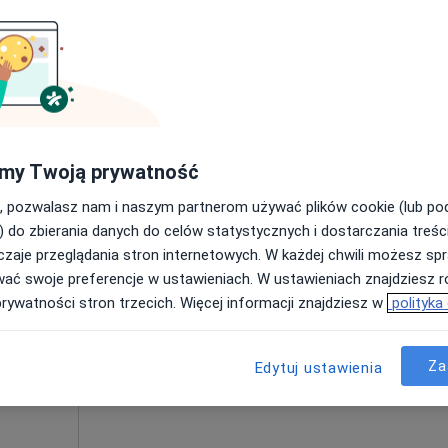
Poproś o wizytę
Mapa
my Twoją prywatność
200 zł
, pozwalasz nam i naszym partnerom używać plików cookie (lub p
) do zbierania danych do celów statystycznych i dostarczania treśc
zaje przeglądania stron internetowych. W każdej chwili możesz spr
Dziś
Jutro
Sob,
Ndz,
wać swoje preferencje w ustawieniach. W ustawieniach znajdziesz ró
6 Sie
7 Sie
8 Sie
9 Sie
cej
prywatności stron trzecich. Więcej informacji znajdziesz w
polityka
Umawianie online nie jest dostępne
Za
Edytuj ustawienia
Poproś o wizytę