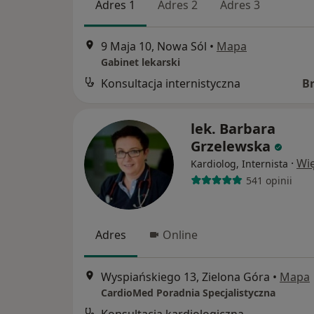
Adres 1
Adres 2
Adres 3
9 Maja 10, Nowa Sól
•
Mapa
Gabinet lekarski
Konsultacja internistyczna
B
lek. Barbara
Grzelewska
·
Wię
Kardiolog, Internista
541 opinii
Adres
Online
Wyspiańskiego 13, Zielona Góra
•
Mapa
CardioMed Poradnia Specjalistyczna
Konsultacja kardiologiczna