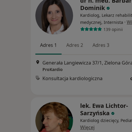
dr n. med. Barba
Dominik
Kardiolog, Lekarz rehabilit
·
Wi
medycznej, Internista
139 opinii
Adres 1
Adres 2
Adres 3
Generała Langiewicza 37/1, Zielona Gór
ProKardio
Konsultacja kardiologiczna
lek. Ewa Lichtor-
Sarzyńska
Kardiolog dziecięcy, Pedia
Więcej