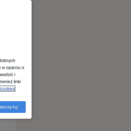
odobnych
i w oparciu o
awdzić i
Pon,
Wt,
Śr,
wnież linki
10 Sie
11 Sie
12 Sie
 cookies
akceptuj