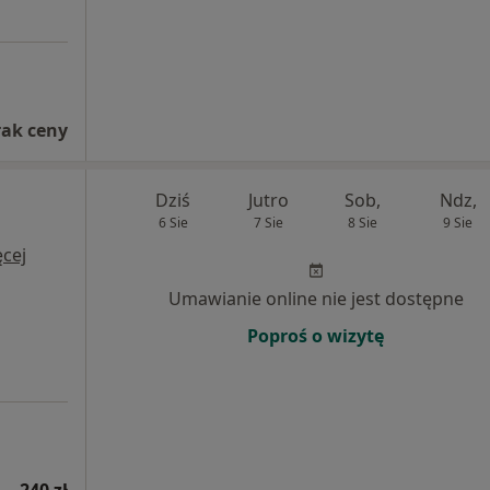
rak ceny
Dziś
Jutro
Sob,
Ndz,
6 Sie
7 Sie
8 Sie
9 Sie
cej
Umawianie online nie jest dostępne
Poproś o wizytę
240 zł