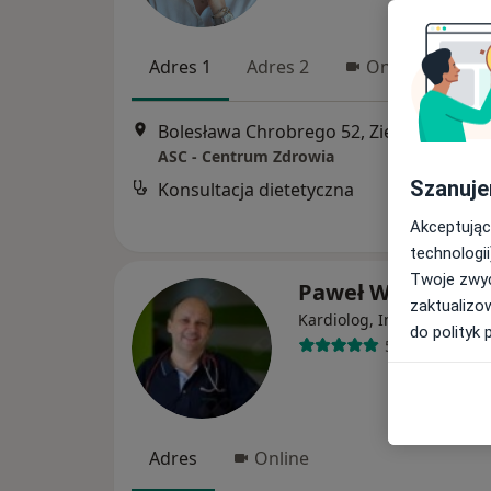
Adres 1
Adres 2
Online
Bolesława Chrobrego 52, Zielona Góra
•
ASC - Centrum Zdrowia
Szanuje
Konsultacja dietetyczna
Akceptując
technologii
Twoje zwyc
Paweł Waloszek
zaktualizo
·
Wię
Kardiolog, Internista
do polityk 
538 opinii
Adres
Online