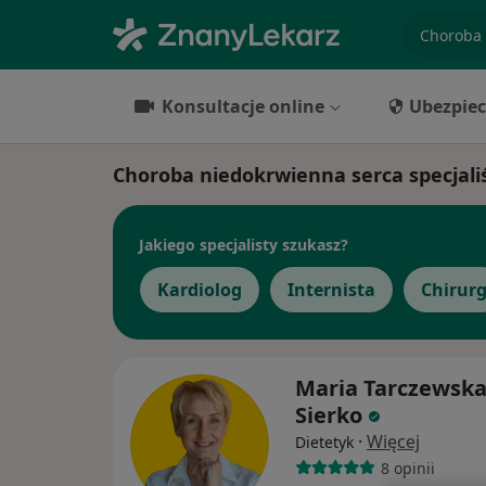
specjaliz
Konsultacje online
Ubezpiec
Choroba niedokrwienna serca specjaliś
Jakiego specjalisty szukasz?
Kardiolog
Internista
Chirur
Maria Tarczewska
Sierko
·
Więcej
Dietetyk
8 opinii