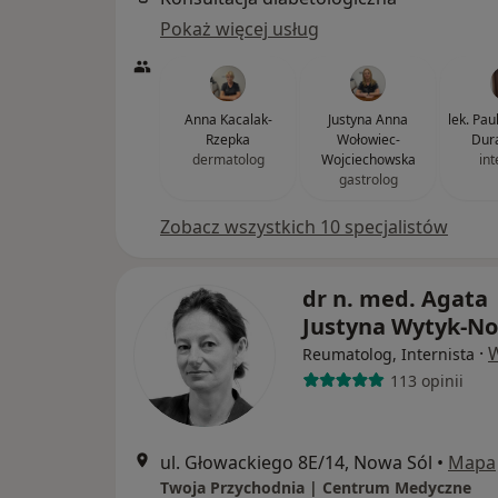
Pokaż więcej usług
Anna Kacalak-
Justyna Anna
lek. Pau
Rzepka
Wołowiec-
Dur
dermatolog
Wojciechowska
int
gastrolog
Zobacz wszystkich 10 specjalistów
dr n. med. Agata
Justyna Wytyk-N
·
W
Reumatolog, Internista
113 opinii
ul. Głowackiego 8E/14, Nowa Sól
•
Mapa
Twoja Przychodnia | Centrum Medyczne