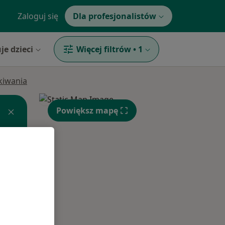
Zaloguj się
Dla profesjonalistów
je dzieci
Więcej filtrów
•
1
ukiwania
Powiększ mapę
Pon,
Wt,
Śr,
10 Sie
11 Sie
12 Sie