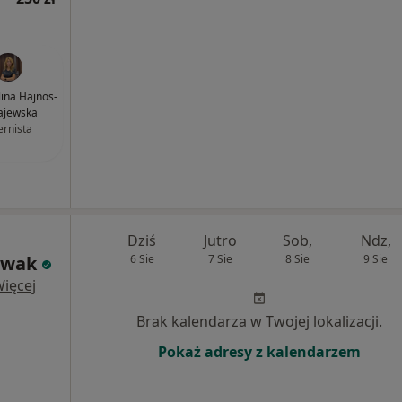
lina Hajnos-
ajewska
ernista
Dziś
Jutro
Sob,
Ndz,
owak
6 Sie
7 Sie
8 Sie
9 Sie
ięcej
Brak kalendarza w Twojej lokalizacji.
Pokaż adresy z kalendarzem