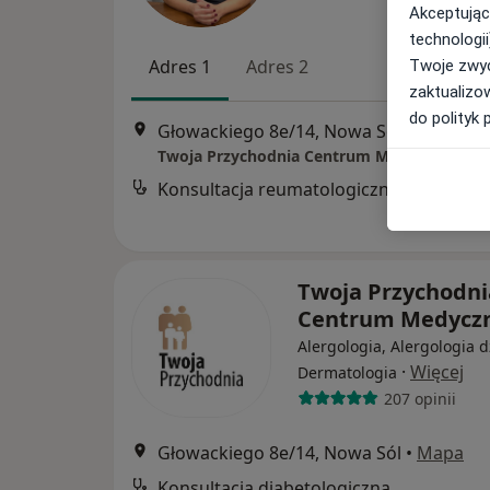
Akceptując
technologii
Adres 1
Adres 2
Twoje zwyc
zaktualizo
do polityk 
Głowackiego 8e/14, Nowa Sól
•
Mapa
Twoja Przychodnia Centrum Medyczne
Konsultacja reumatologiczna
Twoja Przychodni
Centrum Medycz
Alergologia, Alergologia d
·
Więcej
Dermatologia
207 opinii
Głowackiego 8e/14, Nowa Sól
•
Mapa
Konsultacja diabetologiczna