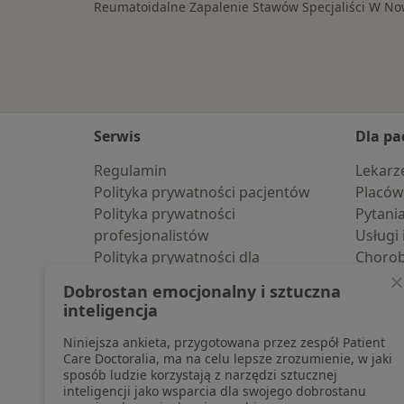
Reumatoidalne Zapalenie Stawów Specjaliści W Now
Serwis
Dla pa
Regulamin
Lekarz
Polityka prywatności pacjentów
Placów
Polityka prywatności
Pytani
profesjonalistów
Usługi 
Polityka prywatności dla
Choro
profesjonalistów, których dane
Pomoc
Dobrostan emocjonalny i sztuczna
pozyskaliśmy samodzielnie
Aplika
inteligencja
Polityka cookies
Blog d
Niniejsza ankieta, przygotowana przez zespół Patient
Jak działają wyniki wyszukiwania
Care Doctoralia, ma na celu lepsze zrozumienie, w jaki
Dostępność
sposób ludzie korzystają z narzędzi sztucznej
O nas
inteligencji jako wsparcia dla swojego dobrostanu