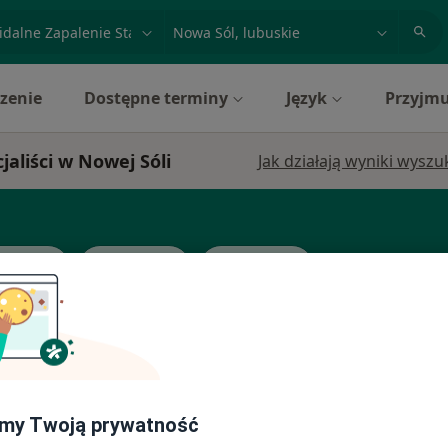
acja, badanie lub nazwisko
miasto lub dzielnica
zenie
Dostępne terminy
Język
Przyjmu
aliści w Nowej Sóli
Jak działają wyniki wysz
atolog
Gastrolog
Internista
iakisz
Dziś
Jutro
Sob,
Ndz,
6 Sie
7 Sie
8 Sie
9 Sie
my Twoją prywatność
Umawianie online nie jest dostępne