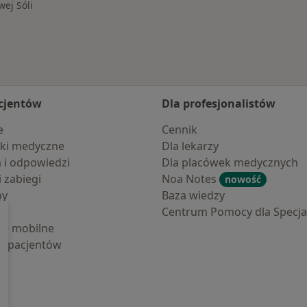
ej Sóli
cjentów
Dla profesjonalistów
e
Cennik
ki medyczne
Dla lekarzy
a i odpowiedzi
Dla placówek medycznych
i zabiegi
Noa Notes
nowość
by
Baza wiedzy
Centrum Pomocy dla Specjal
cje mobilne
la pacjentów