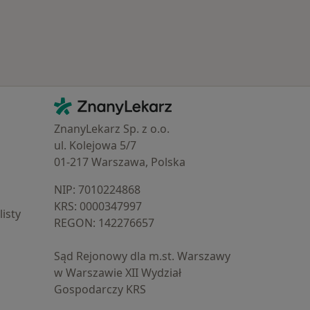
Kontakt
ZnanyLekarz - Strona główna
ZnanyLekarz Sp. z o.o.
ul. Kolejowa 5/7
01-217 Warszawa, Polska
NIP: ⁠7010224868
KRS: ⁠0000347997
isty
REGON: ⁠142276657
Sąd Rejonowy dla m.st. Warszawy
w Warszawie XII Wydział
Gospodarczy KRS