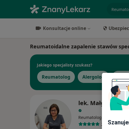
specjaliz
Konsultacje online
Ubezpiec
Reumatoidalne zapalenie stawów specj
Jakiego specjalisty szukasz?
Reumatolog
Alergolog
Derm
lek. Małgorzata M
·
Więcej
Reumatolog
Szanuje
20 opinii