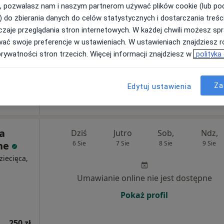
, pozwalasz nam i naszym partnerom używać plików cookie (lub p
Poproś o wizytę
) do zbierania danych do celów statystycznych i dostarczania treśc
zaje przeglądania stron internetowych. W każdej chwili możesz spr
wać swoje preferencje w ustawieniach. W ustawieniach znajdziesz ró
prywatności stron trzecich. Więcej informacji znajdziesz w
polityka
Za
300 zł
Edytuj ustawienia
a
Dziś
Jutro
Sob,
Ndz,
ne
6 Sie
7 Sie
8 Sie
9 Sie
ziecięca,
Umawianie online nie jest dostępne
Pokaż profil
250 zł