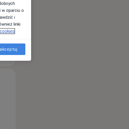
odobnych
i w oparciu o
awdzić i
wnież linki
 cookies
akceptuj
Pon,
Wt,
Śr,
10 Sie
11 Sie
12 Sie