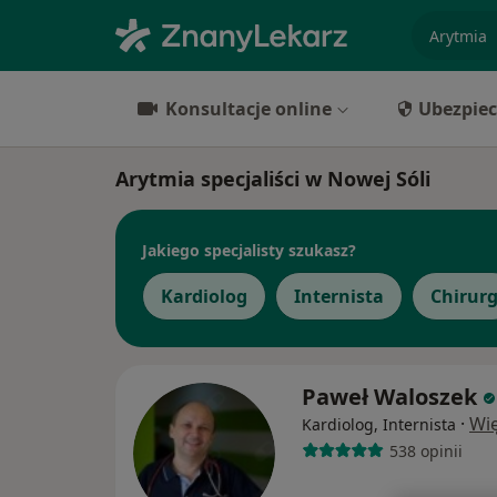
specjaliz
Konsultacje online
Ubezpiec
Arytmia specjaliści w Nowej Sóli
Jakiego specjalisty szukasz?
Kardiolog
Internista
Chirur
Paweł Waloszek
·
Wię
Kardiolog, Internista
538 opinii