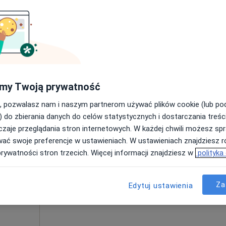
Poproś o wizytę
my Twoją prywatność
240 zł
, pozwalasz nam i naszym partnerom używać plików cookie (lub p
) do zbierania danych do celów statystycznych i dostarczania treśc
zaje przeglądania stron internetowych. W każdej chwili możesz spr
-
Dziś
Jutro
Sob,
Ndz,
wać swoje preferencje w ustawieniach. W ustawieniach znajdziesz ró
6 Sie
7 Sie
8 Sie
9 Sie
prywatności stron trzecich. Więcej informacji znajdziesz w
polityka
Umawianie online nie jest dostępne
Za
Edytuj ustawienia
Poproś o wizytę