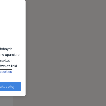
odobnych
i w oparciu o
awdzić i
Pon,
Wt,
Śr,
wnież linki
10 Sie
11 Sie
12 Sie
 cookies
akceptuj