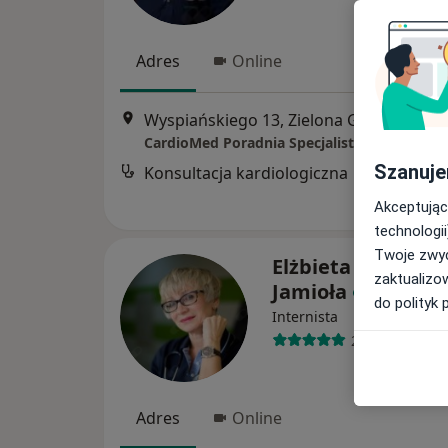
Adres
Online
Wyspiańskiego 13, Zielona Góra
•
Mapa
CardioMed Poradnia Specjalistyczna
Szanuje
Konsultacja kardiologiczna
Akceptując
technologii
Twoje zwyc
Elżbieta Majdecka
zaktualizo
Jamioła
do polityk 
Internista
201 opinii
Adres
Online