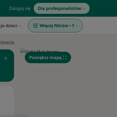
Zaloguj się
Dla profesjonalistów
je dzieci
Więcej filtrów
•
1
ukiwania
Powiększ mapę
Pon,
Wt,
Śr,
10 Sie
11 Sie
12 Sie