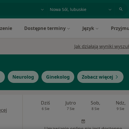
acja, badanie lub nazwisko
miasto lub dzielnica
zenie
Dostępne terminy
Język
Przyjmu
Jak działają wyniki wysz
g
Neurolog
Ginekolog
Zobacz więcej
Dziś
Jutro
Sob,
Ndz,
6 Sie
7 Sie
8 Sie
9 Sie
cej
Umawianie online nie jest dostępne