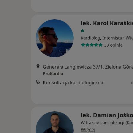
lek. Karol Karaśk
·
Wię
Kardiolog, Internista
33 opinie
Generała Langiewicza 37/1, Zielona Gór
ProKardio
Konsultacja kardiologiczna
lek. Damian Jośk
W trakcie specjalizacji (Ka
Więcej