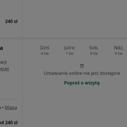
240 zł
ra
Dziś
Jutro
Sob,
Ndz,
6 Sie
7 Sie
8 Sie
9 Sie
acji
ęcej
Umawianie online nie jest dostępne
Poproś o wizytę
a
•
Mapa
od 240 zł