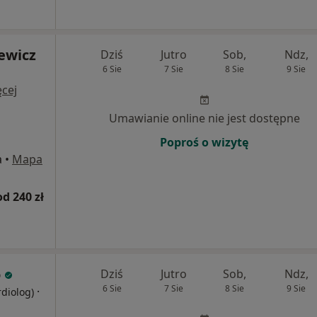
iewicz
Dziś
Jutro
Sob,
Ndz,
6 Sie
7 Sie
8 Sie
9 Sie
cej
Umawianie online nie jest dostępne
Poproś o wizytę
a
•
Mapa
od 240 zł
o
Dziś
Jutro
Sob,
Ndz,
6 Sie
7 Sie
8 Sie
9 Sie
·
rdiolog)