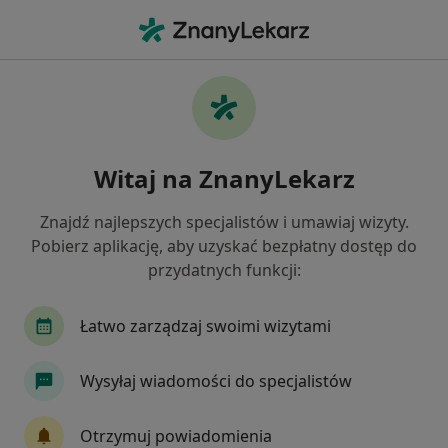
Me
Niewydolność Serca • Nowa Sól, lubuskie
Filtry
• 1
Ubezpieczenie
Map
Niewydolność serca specjaliści w Nowej Sóli
Witaj na ZnanyLekarz
Jak działają wyniki wyszukiwania
Znajdź najlepszych specjalistów i umawiaj wizyty.
Pobierz aplikację, aby uzyskać bezpłatny dostęp do
Jakiego specjalisty szukasz?
przydatnych funkcji:
Kardiolog
Internista
Chirurg
Dietety
Łatwo zarządzaj swoimi wizytami
Wysyłaj wiadomości do specjalistów
Otrzymuj powiadomienia