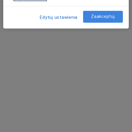
Konsultacja kardiologiczna
240 zł
Specjalista nie oferuje umawiania online pod tym adresem.
Zaakceptuj
Edytuj ustawienia
Poproś o wizytę
Paweł Jesionowski
·
Więcej
Kardiolog
221 opinii
Adres
Online