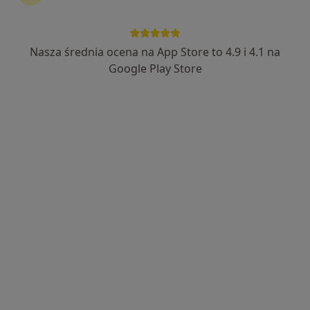
Nasza średnia ocena na App Store to 4.9 i 4.1 na
Maria Tarczewska-Sierko
Google Play Store
·
Więcej
Dietetyk
8 opinii
Adres 1
Adres 2
Online
Bolesława Chrobrego 52, Zielona Góra
•
Mapa
ASC - Centrum Zdrowia
Konsultacja dietetyczna
200 zł
Specjalista nie oferuje umawiania online pod tym adresem.
Poproś o wizytę