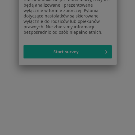
Niewydolność serca w Nowym Miasteczku
będą analizowane i prezentowane
wyłącznie w formie zbiorczej. Pytania
dotyczące nastolatków są skierowane
Schorzenia w Nowej Sóli
wyłącznie do rodziców lub opiekunów
prawnych. Nie zbieramy informacji
Zaburzenia rytmu serca w Nowej Sóli
bezpośrednio od osób niepełnoletnich.
Choroba niedokrwienna serca w Nowej Sóli
Choroba wieńcowa w Nowej Sóli
Start survey
Choroby serca w Nowej Sóli
Nadciśnienie tętnicze w Nowej Sóli
Więcej (11)
Więcej w kategorii: Schorzenia w Nowej Sóli
Niewydolność Serca Specjaliści W Nowej Sóli