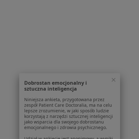
ProKardio
Konsultacja kardiologiczna
od 240 zł
Specjalista nie oferuje umawiania online pod tym adresem.
Poproś o wizytę
1
2
Powiązane wyszukiwania
Dobrostan emocjonalny i
W pobliżu Nowej Sóli
sztuczna inteligencja
Niewydolność serca w Zielonej Górze
Niniejsza ankieta, przygotowana przez
zespół Patient Care Doctoralia, ma na celu
Niewydolność serca w Sulechowie
lepsze zrozumienie, w jaki sposób ludzie
korzystają z narzędzi sztucznej inteligencji
Niewydolność serca w Czerwieńsku
jako wsparcia dla swojego dobrostanu
emocjonalnego i zdrowia psychicznego.
Niewydolność serca w Głogowie
Udział w ankiecie jest anonimowy, a wyniki