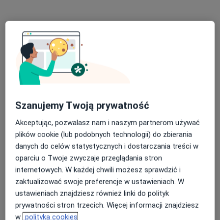
Poproś o wizytę
Szanujemy Twoją prywatność
Paweł Waloszek
Akceptując, pozwalasz nam i naszym partnerom używać
plików cookie (lub podobnych technologii) do zbierania
·
Więcej
Kardiolog, Internista
danych do celów statystycznych i dostarczania treści w
538 opinii
oparciu o Twoje zwyczaje przeglądania stron
Adres
Online
internetowych. W każdej chwili możesz sprawdzić i
zaktualizować swoje preferencje w ustawieniach. W
ustawieniach znajdziesz również linki do polityk
Wyspiańskiego 13, Zielona Góra
•
Mapa
prywatności stron trzecich. Więcej informacji znajdziesz
CardioMed Poradnia Specjalistyczna
w
polityka cookies