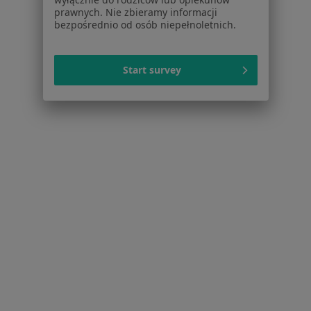
prawnych. Nie zbieramy informacji
Więcej (15)
bezpośrednio od osób niepełnoletnich.
Więcej w kategorii: Najczęstsze schorzenia
Start survey
Strona Główna
Psychoterapeuta
Nowa Sól
Zmień miasto
Serwis
Regulamin
Polityka prywatności pacjentów
Polityka prywatności profesjonalistów
Polityka prywatności dla profesjonalistów, których
dane pozyskaliśmy samodzielnie
Polityka cookies
Jak działają wyniki wyszukiwania