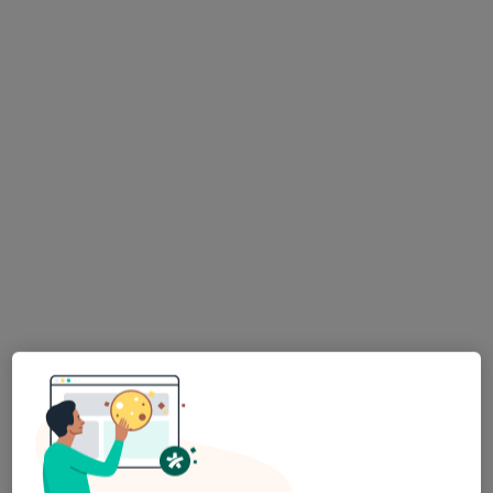
Bezpieczne płatności
dr n. o zdr. Alicja Kozakiewicz
·
Więcej
Psychoterapeuta, Seksuolog, Psycholog
8 opinii
Adres
Online
Jędrzychowska 20d, Zielona Góra
•
Mapa
Prywatny gabinet
Konsultacja psychologiczna
250 zł
Specjalista nie oferuje umawiania online pod tym adresem.