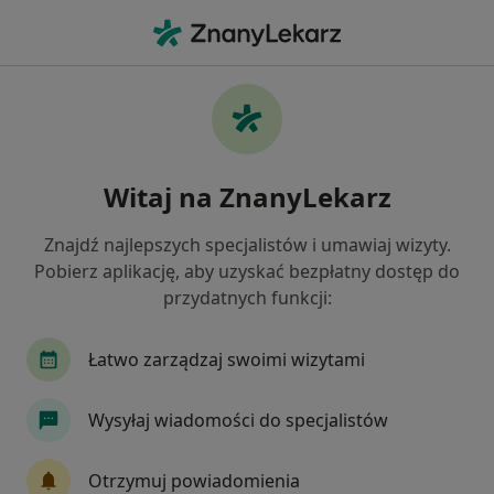
Me
Psychoterapeuta • Nowa Sól, lubuskie
Filtry
Mapa
Polecani psychoterapeuci w Nowej Sóli
Witaj na ZnanyLekarz
Jak działają wyniki wyszukiwania
Znajdź najlepszych specjalistów i umawiaj wizyty.
Pobierz aplikację, aby uzyskać bezpłatny dostęp do
przydatnych funkcji:
Łatwo zarządzaj swoimi wizytami
Wysyłaj wiadomości do specjalistów
Bezpieczne płatności
mgr Patryk Spasow
Otrzymuj powiadomienia