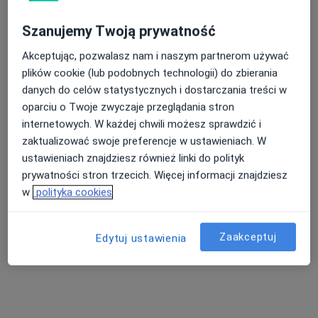
Poproś o wizytę
Szanujemy Twoją prywatność
Akceptując, pozwalasz nam i naszym partnerom używać
plików cookie (lub podobnych technologii) do zbierania
danych do celów statystycznych i dostarczania treści w
oparciu o Twoje zwyczaje przeglądania stron
internetowych. W każdej chwili możesz sprawdzić i
zaktualizować swoje preferencje w ustawieniach. W
ustawieniach znajdziesz również linki do polityk
mgr Daria Ratajska-Faber
prywatności stron trzecich. Więcej informacji znajdziesz
·
Więcej
Psychoterapeuta certyfikowany, Psycholog
w
polityka cookies
36 opinii
Adres
Online
Zaakceptuj
Edytuj ustawienia
ul. Generała Sikorskiego 4, pokój 210, Zielona Góra
•
Mapa
Gabinet Psychologiczny
Psychoterapia
230 zł