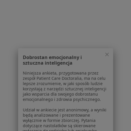
Psychoterapeuci w Zielonej Górze
Psychoterapeuci w Głogowie
Psychoterapeuci w Wolsztynie
Psychoterapeuci w Żarach
Psychoterapeuci w Sulechowie
Dobrostan emocjonalny i
Więcej (6)
sztuczna inteligencja
Więcej w kategorii: W pobliżu Nowej Sóli
Niniejsza ankieta, przygotowana przez
Najczęstsze schorzenia
zespół Patient Care Doctoralia, ma na celu
lepsze zrozumienie, w jaki sposób ludzie
Depresja Nowa Sól
korzystają z narzędzi sztucznej inteligencji
jako wsparcia dla swojego dobrostanu
Lęki Nowa Sól
emocjonalnego i zdrowia psychicznego.
Niskie poczucie własnej wartości Nowa Sól
Udział w ankiecie jest anonimowy, a wyniki
będą analizowane i prezentowane
Kryzys emocjonalny Nowa Sól
wyłącznie w formie zbiorczej. Pytania
dotyczące nastolatków są skierowane
Choroby psychosomatyczne Nowa Sól
wyłącznie do rodziców lub opiekunów