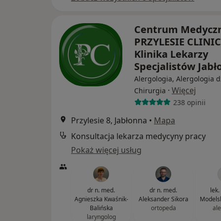
Centrum Medycz
PRZYLESIE CLINIC
Klinika Lekarzy
Specjalistów Jab
Alergologia, Alergologia d
·
Więcej
Chirurgia
238 opinii
Przylesie 8, Jabłonna
•
Mapa
Konsultacja lekarza medycyny pracy
Pokaż więcej usług
dr n. med.
dr n. med.
lek.
Agnieszka Kwaśnik-
Aleksander Sikora
Models
Balińska
ortopeda
al
laryngolog