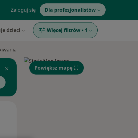
Zaloguj się
Dla profesjonalistów
je dzieci
Więcej filtrów
•
1
ukiwania
Powiększ mapę
Śr,
Czw,
Pt,
12 Sie
13 Sie
14 Sie