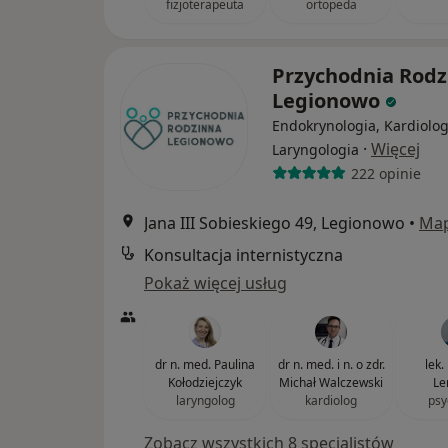
fizjoterapeuta
ortopeda
Przychodnia Rodz
Legionowo
Endokrynologia, Kardiolog
·
Więcej
Laryngologia
222 opinie
Jana III Sobieskiego 49, Legionowo
•
Ma
Konsultacja internistyczna
Pokaż więcej usług
dr n. med. Paulina
dr n. med. i n. o zdr.
lek.
Kołodziejczyk
Michał Walczewski
Le
laryngolog
kardiolog
psy
Zobacz wszystkich 8 specjalistów