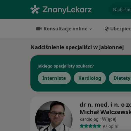
specjaliz
Konsultacje online
Ubezpiec
Nadciśnienie specjaliści w Jabłonnej
Jakiego specjalisty szukasz?
Internista
Kardiolog
Dietety
dr n. med. i n. o z
Michał Walczewsk
·
Więcej
Kardiolog
97 opinii