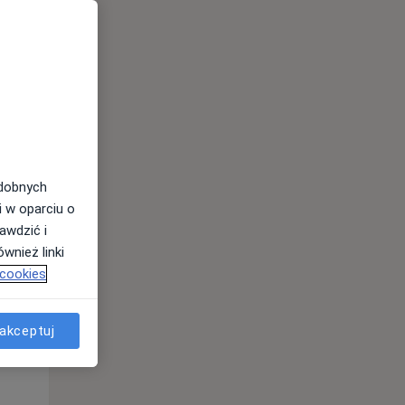
odobnych
i w oparciu o
awdzić i
Śr,
Czw,
Pt,
wnież linki
12 Sie
13 Sie
14 Sie
 cookies
akceptuj