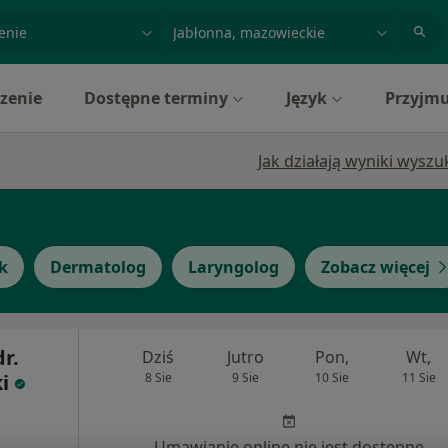
acja, badanie lub nazwisko
miasto lub dzielnica
zenie
Dostępne terminy
Język
Przyjmu
Jak działają wyniki wysz
k
Dermatolog
Laryngolog
Zobacz więcej
dr.
Dziś
Jutro
Pon,
Wt,
i
8 Sie
9 Sie
10 Sie
11 Sie
Umawianie online nie jest dostępne