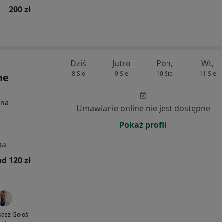
200 zł
Dziś
Jutro
Pon,
Wt,
8 Sie
9 Sie
10 Sie
11 Sie
ne
yna
Umawianie online nie jest dostępne
Pokaż profil
pa
od 120 zł
ukasz Gołoś