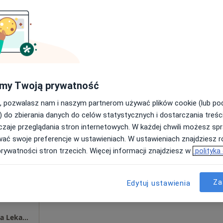
Poproś o wizytę
pa
my Twoją prywatność
250 zł
, pozwalasz nam i naszym partnerom używać plików cookie (lub p
) do zbierania danych do celów statystycznych i dostarczania treśc
zaje przeglądania stron internetowych. W każdej chwili możesz spr
owski
Dziś
Jutro
Pon,
Wt,
wać swoje preferencje w ustawieniach. W ustawieniach znajdziesz ró
8 Sie
9 Sie
10 Sie
11 Sie
ięcej
prywatności stron trzecich. Więcej informacji znajdziesz w
polityka
Umawianie online nie jest dostępne
Za
Edytuj ustawienia
Poproś o wizytę
Centrum Medyczne PRZYLESIE CLINIC Klinika Lekarzy Specjalistów Jabłonna