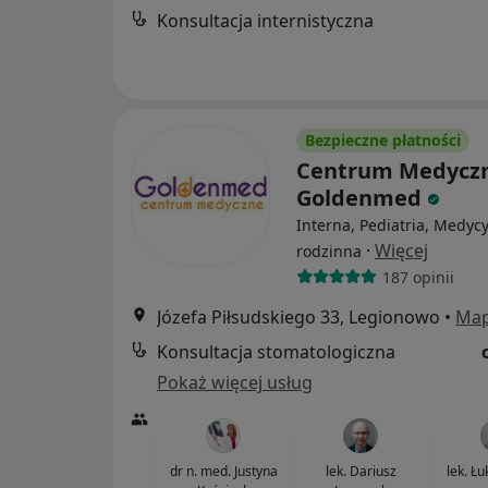
Konsultacja internistyczna
Bezpieczne płatności
Centrum Medycz
Goldenmed
Interna, Pediatria, Medyc
·
Więcej
rodzinna
187 opinii
Józefa Piłsudskiego 33, Legionowo
•
Ma
Konsultacja stomatologiczna
Pokaż więcej usług
dr n. med. Justyna
lek. Dariusz
lek. Ł