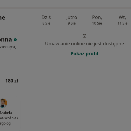
ne
Dziś
Jutro
Pon,
Wt,
8 Sie
9 Sie
10 Sie
11 Sie
łonna
Umawianie online nie jest dostępne
ziecięca,
Pokaż profil
180 zł
 Izabela
ka-Woźniak
ergolog