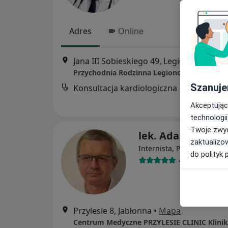
Adres
Online
Jana III Sobieskiego 49, Legionowo
•
Ma
Przychodnia Rodzinna Legionowo
Szanuje
Konsultacja kardiologiczna
Akceptując
technologii
Twoje zwyc
lek. Adam Wesoł
zaktualizo
·
W
Internista, Pulmonolog
do polityk 
4 opinie
Przylesie 8, Jabłonna
•
Mapa