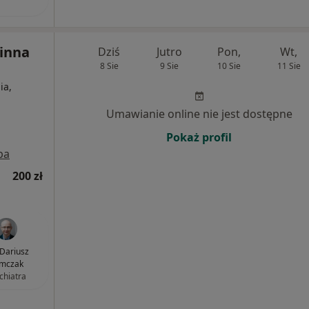
inna
Dziś
Jutro
Pon,
Wt,
8 Sie
9 Sie
10 Sie
11 Sie
ia,
Umawianie online nie jest dostępne
Pokaż profil
pa
200 zł
 Dariusz
mczak
chiatra