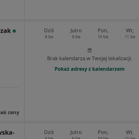
rzak
Dziś
Jutro
Pon,
Wt,
8 Sie
9 Sie
10 Sie
11 Sie
Brak kalendarza w Twojej lokalizacji.
Pokaż adresy z kalendarzem
rak ceny
wska-
Dziś
Jutro
Pon,
Wt,
8 Sie
9 Sie
10 Sie
11 Sie