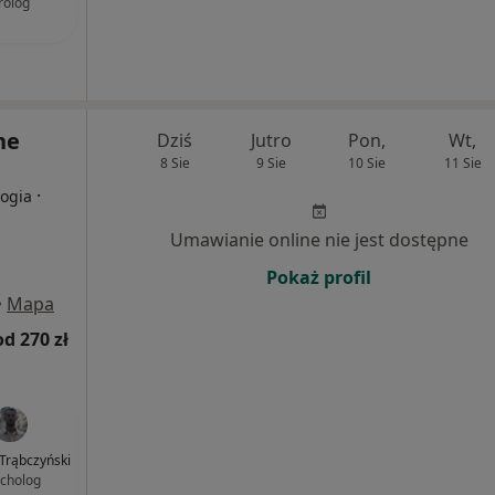
rolog
ne
Dziś
Jutro
Pon,
Wt,
8 Sie
9 Sie
10 Sie
11 Sie
·
logia
Umawianie online nie jest dostępne
Pokaż profil
•
Mapa
od 270 zł
 Trąbczyński
cholog