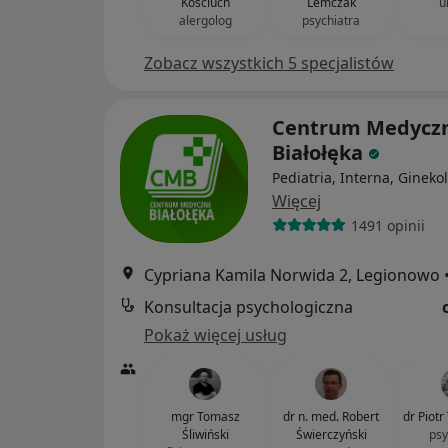
Kościuch
Lemczak
u
alergolog
psychiatra
Zobacz wszystkich 5 specjalistów
Centrum Medycz
Białołęka
Pediatria, Interna, Gineko
Więcej
1491 opinii
Cypriana Kamila Norwida 2, Legionowo
Konsultacja psychologiczna
Pokaż więcej usług
mgr Tomasz
dr n. med. Robert
dr Piotr
Śliwiński
Świerczyński
psy