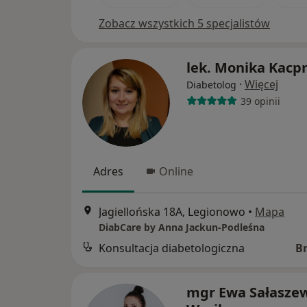
Zobacz wszystkich 5 specjalistów
lek. Monika Kacp
·
Więcej
Diabetolog
39 opinii
Adres
Online
Jagiellońska 18A, Legionowo
•
Mapa
DiabCare by Anna Jackun-Podleśna
Konsultacja diabetologiczna
B
mgr Ewa Sałasze