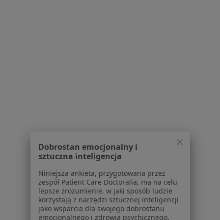
Nadciśnienie Specjaliści W Wołominie
Serwis
Regulamin
Polityka prywatności pacjentów
Polityka prywatności profesjonalistów
Dobrostan emocjonalny i
Polityka prywatności dla profesjonalistów, których
sztuczna inteligencja
dane pozyskaliśmy samodzielnie
Niniejsza ankieta, przygotowana przez
Polityka cookies
zespół Patient Care Doctoralia, ma na celu
Jak działają wyniki wyszukiwania
lepsze zrozumienie, w jaki sposób ludzie
Dostępność
korzystają z narzędzi sztucznej inteligencji
jako wsparcia dla swojego dobrostanu
O nas
emocjonalnego i zdrowia psychicznego.