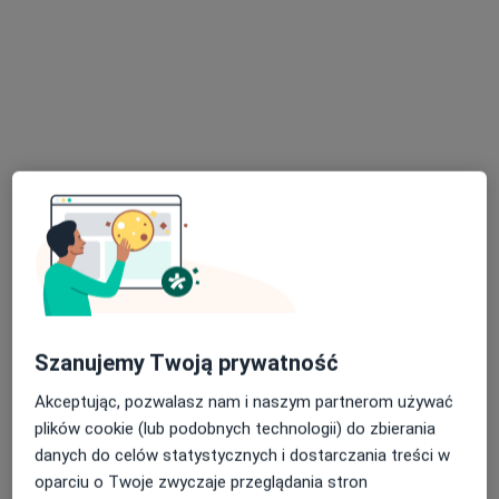
lek. Monika Kacprzak
·
Więcej
Diabetolog
39 opinii
Adres
Online
Błońska 18, Wołomin
•
Mapa
Mak-Med Klinika Chorób Cywilizacyjnych
Konsultacja diabetologiczna
od 240 zł
Szanujemy Twoją prywatność
Specjalista nie oferuje umawiania online pod tym adresem.
Akceptując, pozwalasz nam i naszym partnerom używać
plików cookie (lub podobnych technologii) do zbierania
Poproś o wizytę
danych do celów statystycznych i dostarczania treści w
oparciu o Twoje zwyczaje przeglądania stron