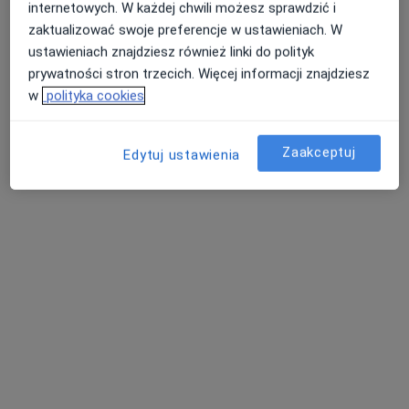
internetowych. W każdej chwili możesz sprawdzić i
zaktualizować swoje preferencje w ustawieniach. W
ustawieniach znajdziesz również linki do polityk
prywatności stron trzecich. Więcej informacji znajdziesz
w
polityka cookies
Mak-Med Klinika Chorób Cywilizacyjnych
Zaakceptuj
Edytuj ustawienia
·
Więcej
Alergologia, Chirurgia, Diabetologia
63 opinie
Adres 1
Adres 2
Adres 3
aleja Armii Krajowej 64/13 POZ, Wołomin
•
Mapa
Konsultacja internistyczna (NFZ)
Pokaż więcej usług