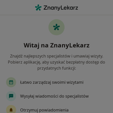
Me
Nadciśnienie • Wołomin, mazowieckie
Filtry
• 1
Ubezpieczenie
Map
Nadciśnienie specjaliści w Wołominie
Witaj na ZnanyLekarz
Jak działają wyniki wyszukiwania
Znajdź najlepszych specjalistów i umawiaj wizyty.
Pobierz aplikację, aby uzyskać bezpłatny dostęp do
Jakiego specjalisty szukasz?
przydatnych funkcji:
Kardiolog
Internista
Lekarz rodzinny
Łatwo zarządzaj swoimi wizytami
Wysyłaj wiadomości do specjalistów
Otrzymuj powiadomienia