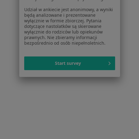
Praca
Rekrutujemy!
Partnerzy
Udział w ankiecie jest anonimowy, a wyniki
będą analizowane i prezentowane
Centrum prasowe
wyłącznie w formie zbiorczej. Pytania
Kontakt
dotyczące nastolatków są skierowane
wyłącznie do rodziców lub opiekunów
Dla pacjentów
prawnych. Nie zbieramy informacji
bezpośrednio od osób niepełnoletnich.
Lekarze
Placówki medyczne
Pytania i odpowiedzi
Start survey
Usługi i zabiegi
Choroby
Pomoc
Aplikacje mobilne
Blog dla pacjentów
Dla profesjonalistów
Cennik
Dla lekarzy
Dla placówek medycznych