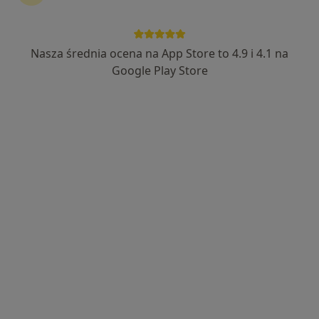
Nasza średnia ocena na App Store to 4.9 i 4.1 na
lek. Agnieszka Paszkowska
Google Play Store
·
Więcej
Lekarz rodzinny, Lekarz pierwszego kontaktu
Adres 1
Adres 2
aleja Armii Krajowej 64/13 POZ, Wołomin
•
Mapa
Mak-Med Klinika Chorób Cywilizacyjnych
Konsultacja internistyczna (NFZ)
Darmowa usługa
Specjalista nie oferuje umawiania online pod tym adresem.
Poproś o wizytę